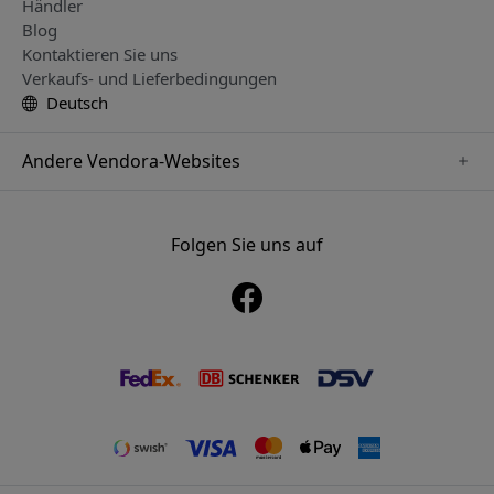
Händler
Blog
Kontaktieren Sie uns
Verkaufs- und Lieferbedingungen
Deutsch
Andere Vendora-Websites
www.alogic.se
www.clickandgrow.se
Folgen Sie uns auf
www.paperlike.se
www.herqs.se
www.just-mobile.se
www.nordicsmartlight.se
www.myfirst.se