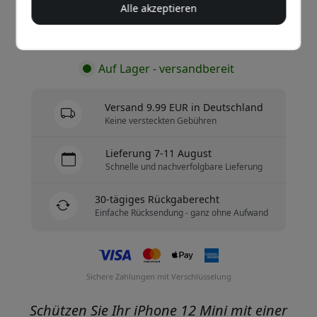
Alle akzeptieren
Jetzt kaufen
Auf Lager - versandbereit
Versand 9.99 EUR in Deutschland
Keine versteckten Gebühren
Lieferung 7-11 August
Schnelle und nachverfolgbare Lieferung
30-tägiges Rückgaberecht
Einfache Rücksendung - ganz ohne Aufwand
Sichere Zahlungen mit Verschlüsselung
Schützen Sie Ihr iPhone 12 Mini mit einer