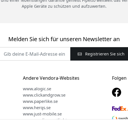
 und einer lebenslangen Garantie genießt Pipetto weltweit das Ve
Apple Geräte zu schützen und aufzuwerten.
Melden Sie sich für unseren Newsletter an
Registrieren Sie sich
Andere Vendora-Websites
Folgen 
www.alogic.se
www.clickandgrow.se
www.paperlike.se
www.herqs.se
www.just-mobile.se
www.nordicsmartlight.se
www.myfirst.se