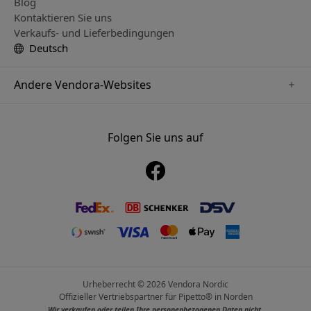
Blog
Kontaktieren Sie uns
Verkaufs- und Lieferbedingungen
Deutsch
Andere Vendora-Websites
www.alogic.se
www.clickandgrow.se
Folgen Sie uns auf
www.paperlike.se
www.herqs.se
www.just-mobile.se
www.nordicsmartlight.se
www.myfirst.se
Urheberrecht © 2026 Vendora Nordic
Offizieller Vertriebspartner für Pipetto® in Norden
Wir verkaufen oder teilen Ihre personenbezogenen Daten nicht.