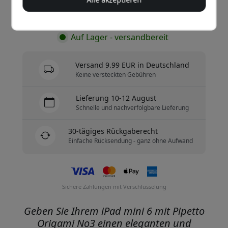
Jetzt kaufen
Auf Lager - versandbereit
Versand 9.99 EUR in Deutschland
Keine versteckten Gebühren
Lieferung 10-12 August
Schnelle und nachverfolgbare Lieferung
30-tägiges Rückgaberecht
Einfache Rücksendung - ganz ohne Aufwand
Sichere Zahlungen mit Verschlüsselung
Geben Sie Ihrem iPad mini 6 mit Pipetto
Origami No3 einen eleganten und