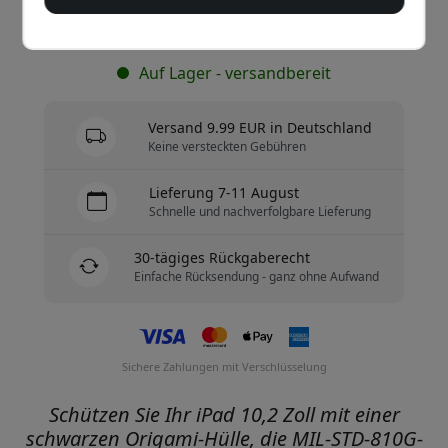
Jetzt kaufen
Auf Lager - versandbereit
Versand 9.99 EUR in Deutschland
Keine versteckten Gebühren
Lieferung 7-11 August
Schnelle und nachverfolgbare Lieferung
30-tägiges Rückgaberecht
Einfache Rücksendung - ganz ohne Aufwand
Sichere Zahlungen mit Verschlüsselung
Schützen Sie Ihr iPad 10,2 Zoll mit einer
schwarzen Origami-Hülle, die MIL-STD-810G-