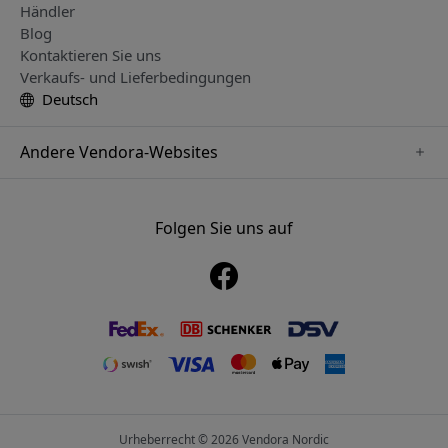
Händler
Blog
Kontaktieren Sie uns
Verkaufs- und Lieferbedingungen
Deutsch
Andere Vendora-Websites
www.alogic.se
www.clickandgrow.se
Folgen Sie uns auf
www.paperlike.se
www.herqs.se
www.just-mobile.se
www.nordicsmartlight.se
www.myfirst.se
Urheberrecht © 2026 Vendora Nordic