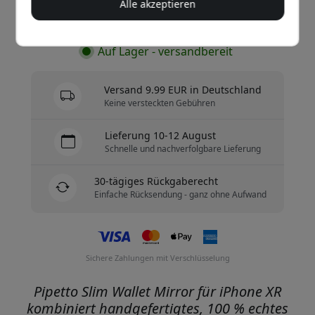
Alle akzeptieren
Jetzt kaufen
Auf Lager - versandbereit
Versand 9.99 EUR in Deutschland
Keine versteckten Gebühren
Lieferung 10-12 August
Schnelle und nachverfolgbare Lieferung
30-tägiges Rückgaberecht
Einfache Rücksendung - ganz ohne Aufwand
Sichere Zahlungen mit Verschlüsselung
Pipetto Slim Wallet Mirror für iPhone XR
kombiniert handgefertigtes, 100 % echtes