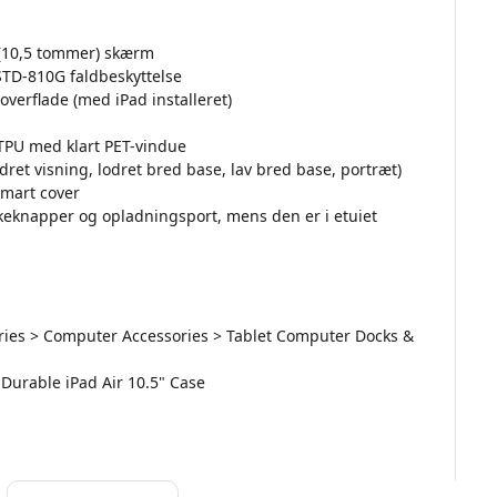
(10,5 tommer) skærm
-STD-810G faldbeskyttelse
 overflade (med iPad installeret)
 TPU med klart PET-vindue
odret visning, lodret bred base, lav bred base, portræt)
smart cover
keknapper og opladningsport, mens den er i etuiet
sories > Computer Accessories > Tablet Computer Docks &
 Durable iPad Air 10.5" Case