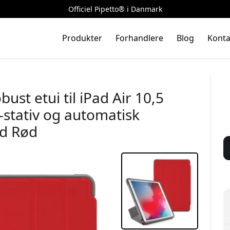
Officiel Pipetto® i Danmark
Produkter
Forhandlere
Blog
Konta
ust etui til iPad Air 10,5
-stativ og automatisk
ød Rød