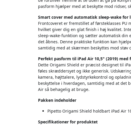
de forbliver nemme at se uden at gå på kompr
pasform hjælper med at beskytte mod ridser, s
Smart cover med automatisk sleep-wake for l
Frontcoveret er fremstillet af førsteklasses P
hvilket giver dig en glat finish i høj kvalitet
sleep-wake-funktion og sætter automatisk din e
det åbnes. Denne praktiske funktion kan hjælpe
samtidig med at skærmen beskyttes mod støv og 
Perfekt pasform til iPad Air 10,5" (2019) med f
Dette Origami Shield er præcist designet til iPad
føles skræddersyet og ikke generisk. Udskæring
kamera, højttalere, lydstyrkekontrol og opladni
beskyttelse i hverdagen, samtidig med at det be
Air så behagelig at bruge.
Pakken indeholder
Pipetto Origami Shield holdbart iPad Air 10
Specifikationer for produktet