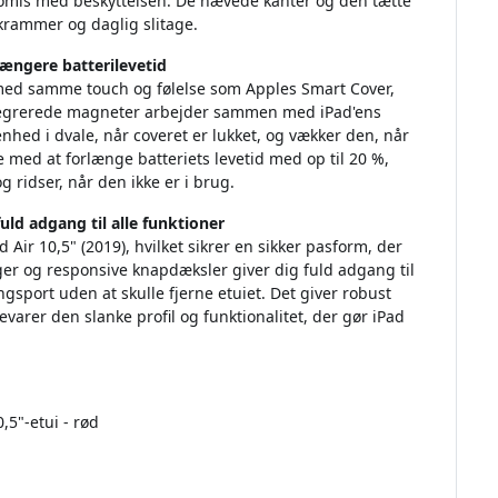
omis med beskyttelsen. De hævede kanter og den tætte
krammer og daglig slitage.
ængere batterilevetid
U med samme touch og følelse som Apples Smart Cover,
. Integrerede magneter arbejder sammen med iPad'ens
nhed i dvale, når coveret er lukket, og vækker den, når
 med at forlænge batteriets levetid med op til 20 %,
ridser, når den ikke er i brug.
uld adgang til alle funktioner
 Air 10,5" (2019), hvilket sikrer en sikker pasform, der
er og responsive knapdæksler giver dig fuld adgang til
ngsport uden at skulle fjerne etuiet. Det giver robust
varer den slanke profil og funktionalitet, der gør iPad
,5"-etui - rød