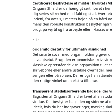
Certificeret beskyttelse af militær kvalitet (
Origami Shield er uafhængigt certificeret i hen
dig seriøs sikkerhed mod fald og stød. Hvert et
indeni, fra over 1,2 meters højde på en hård o
mens den robuste konstruktion beskytter hjørner 
brug, på vej til og fra arbejde eller i klassevær
5-i-1
origamifoldestativ for ultimativ alsidighed
Det smarte cover med origamifoldning giver dig 
letvægtsetui. Brug den ergonomiske skrivevinkel t
klassiske opretstående visningsposition til at se
skriveborde eller andre ustabile overflader, men
sengen eller på sofaen. Der er også en stående 
den rigtige vinkel uden ekstra tilbehør.
Transparent stødabsorberende bagside, der vi
Bagsiden af Origami Shield er lavet af en st
vindue. Det beskytter bagsiden og siderne af di
ideelt, hvis du har indgraveringer, mærker, sko