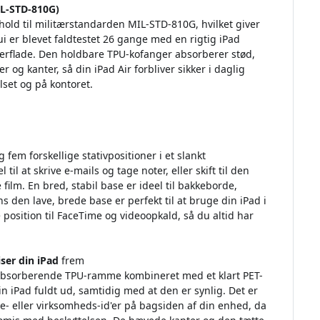
MIL-STD-810G)
hold til militærstandarden MIL-STD-810G, hvilket giver
ui er blevet faldtestet 26 gange med en rigtig iPad
verflade. Den holdbare TPU-kofanger absorberer stød,
og kanter, så din iPad Air forbliver sikker i daglig
elset og på kontoret.
fem forskellige stativpositioner i et slankt
il at skrive e-mails og tage noter, eller skift til den
 film. En bred, stabil base er ideel til bakkeborde,
s den lave, brede base er perfekt til at bruge din iPad i
position til FaceTime og videoopkald, så du altid har
ser din iPad
frem
ødabsorberende TPU-ramme kombineret med et klart PET-
n iPad fuldt ud, samtidig med at den er synlig. Det er
le- eller virksomheds-id'er på bagsiden af din enhed, da