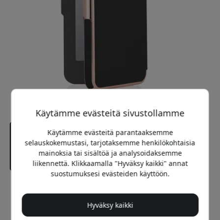
Käytämme evästeitä sivustollamme
Käytämme evästeitä parantaaksemme
selauskokemustasi, tarjotaksemme henkilökohtaisia
mainoksia tai sisältöä ja analysoidaksemme
liikennettä. Klikkaamalla "Hyväksy kaikki" annat
suostumuksesi evästeiden käyttöön.
Suositeltava hinta
24.99 EUR
Hyväksy kaikki