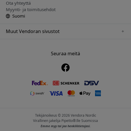
Ota yhteyttä
Myynti- ja toimitusehdot
Suomi
Muut Vendoran sivustot
www.alogic.se
www.clickandgrow.se
Seuraa meitä
www.paperlike.se
www.herqs.se
www.just-mobile.se
www.nordicsmartlight.se
www.myfirst.se
Tekijänoikeus © 2026 Vendora Nordic
Virallinen jakelija Pipetto®:lle Suomi:ssa
Emme myy tai jaa henkilötietojasi.