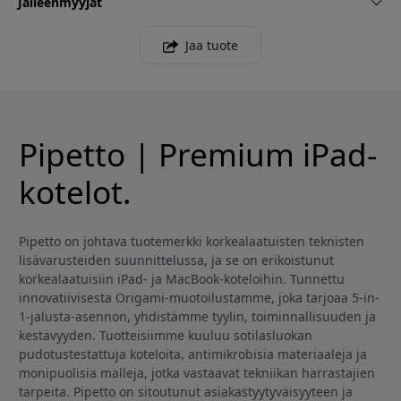
Jälleenmyyjät
Jaa tuote
Pipetto | Premium iPad-
kotelot.
Pipetto on johtava tuotemerkki korkealaatuisten teknisten
lisävarusteiden suunnittelussa, ja se on erikoistunut
korkealaatuisiin iPad- ja MacBook-koteloihin. Tunnettu
innovatiivisesta Origami-muotoilustamme, joka tarjoaa 5-in-
1-jalusta-asennon, yhdistämme tyylin, toiminnallisuuden ja
kestävyyden. Tuotteisiimme kuuluu sotilasluokan
pudotustestattuja koteloita, antimikrobisia materiaaleja ja
monipuolisia malleja, jotka vastaavat tekniikan harrastajien
tarpeita. Pipetto on sitoutunut asiakastyytyväisyyteen ja