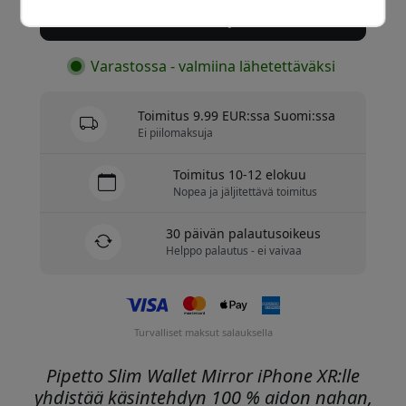
Osta nyt
Varastossa - valmiina lähetettäväksi
Toimitus 9.99 EUR:ssa Suomi:ssa
Ei piilomaksuja
Toimitus 10-12 elokuu
Nopea ja jäljitettävä toimitus
30 päivän palautusoikeus
Helppo palautus - ei vaivaa
Turvalliset maksut salauksella
Pipetto Slim Wallet Mirror iPhone XR:lle
yhdistää käsintehdyn 100 % aidon nahan,