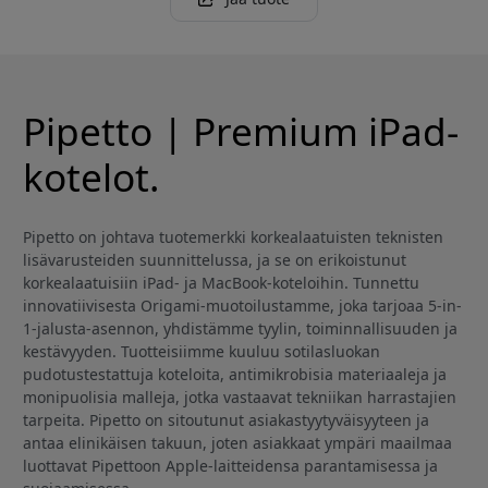
Pipetto | Premium iPad-
kotelot.
Pipetto on johtava tuotemerkki korkealaatuisten teknisten
lisävarusteiden suunnittelussa, ja se on erikoistunut
korkealaatuisiin iPad- ja MacBook-koteloihin. Tunnettu
innovatiivisesta Origami-muotoilustamme, joka tarjoaa 5-in-
1-jalusta-asennon, yhdistämme tyylin, toiminnallisuuden ja
kestävyyden. Tuotteisiimme kuuluu sotilasluokan
pudotustestattuja koteloita, antimikrobisia materiaaleja ja
monipuolisia malleja, jotka vastaavat tekniikan harrastajien
tarpeita. Pipetto on sitoutunut asiakastyytyväisyyteen ja
antaa elinikäisen takuun, joten asiakkaat ympäri maailmaa
luottavat Pipettoon Apple-laitteidensa parantamisessa ja