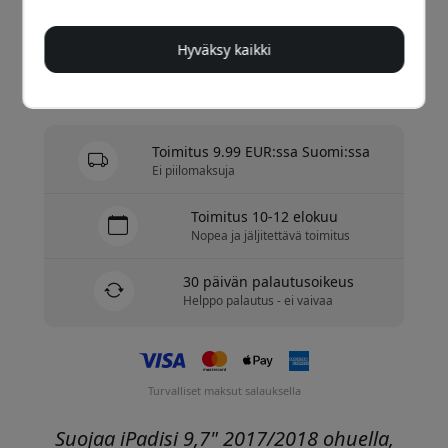
Osta nyt
Hyväksy kaikki
Varastossa - valmiina lähetettäväksi
Toimitus 9.99 EUR:ssa Suomi:ssa
Ei piilomaksuja
Toimitus 10-12 elokuu
Nopea ja jäljitettävä toimitus
30 päivän palautusoikeus
Helppo palautus - ei vaivaa
Turvalliset maksut salauksella
Suojaa iPadisi 9,7" 2017/2018 ohuella,