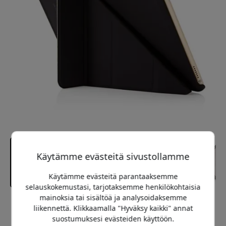
Käytämme evästeitä sivustollamme
Käytämme evästeitä parantaaksemme
selauskokemustasi, tarjotaksemme henkilökohtaisia
mainoksia tai sisältöä ja analysoidaksemme
Suositeltava hinta
liikennettä. Klikkaamalla "Hyväksy kaikki" annat
39.99 EUR
suostumuksesi evästeiden käyttöön.