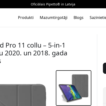
Oficiālais Pipetto® in Latvija
Produkti
Mazumtirgotāji
Blogs
Saziniet
 Pro 11 collu – 5-in-1
vu 2020. un 2018. gada
s