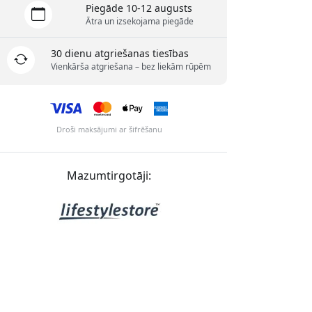
Piegāde 10-12 augusts
Ātra un izsekojama piegāde
30 dienu atgriešanas tiesības
Vienkārša atgriešana – bez liekām rūpēm
Droši maksājumi ar šifrēšanu
Mazumtirgotāji: