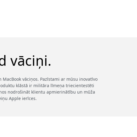
 vāciņi.
 un MacBook vāciņos. Pazīstami ar mūsu inovatīvo
duktu klāstā ir militāra līmeņa triecientestēti
šanos nodrošināt klientu apmierinātību un mūža
viņu Apple ierīces.