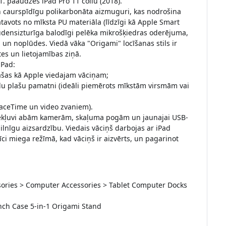
 1. paaudzes iPad Pro 11 collu (2018).
n caurspīdīgu polikarbonāta aizmuguri, kas nodrošina
gatavots no mīksta PU materiāla (līdzīgi kā Apple Smart
 ūdensizturīga balodīgi pelēka mikrošķiedras oderējuma,
un noplūdes. Viedā vāka "Origami" locīšanas stils ir
tes un lietojamības ziņā.
iPad:
 pašas kā Apple viedajam vāciņam;
bilu plašu pamatni (ideāli piemērots mīkstām virsmām vai
 FaceTime un video zvaniem).
u piekļuvi abām kamerām, skaļuma pogām un jaunajai USB-
pilnīgu aizsardzību. Viedais vāciņš darbojas ar iPad
ci miega režīmā, kad vāciņš ir aizvērts, un pagarinot
essories > Computer Accessories > Tablet Computer Docks
nch Case 5-in-1 Origami Stand