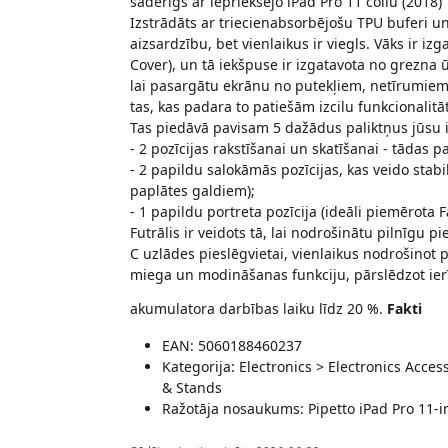
saderīgs ar iepriekšējo iPad Pro 11 collu (2018)
Izstrādāts ar triecienabsorbējošu TPU buferi u
aizsardzību, bet vienlaikus ir viegls. Vāks ir iz
Cover), un tā iekšpuse ir izgatavota no grezna
lai pasargātu ekrānu no putekļiem, netīrumiem 
tas, kas padara to patiešām izcilu funkcionalitā
Tas piedāvā pavisam 5 dažādus paliktņus jūsu 
- 2 pozīcijas rakstīšanai un skatīšanai - tādas
- 2 papildu salokāmās pozīcijas, kas veido sta
paplātes galdiem);
- 1 papildu portreta pozīcija (ideāli piemērota
Futrālis ir veidots tā, lai nodrošinātu pilnīg
C uzlādes pieslēgvietai, vienlaikus nodrošinot 
miega un modināšanas funkciju, pārslēdzot ierī
akumulatora darbības laiku līdz 20 %.
Fakti
EAN: 5060188460237
Kategorija: Electronics > Electronics Acc
& Stands
Ražotāja nosaukums: Pipetto iPad Pro 11-i