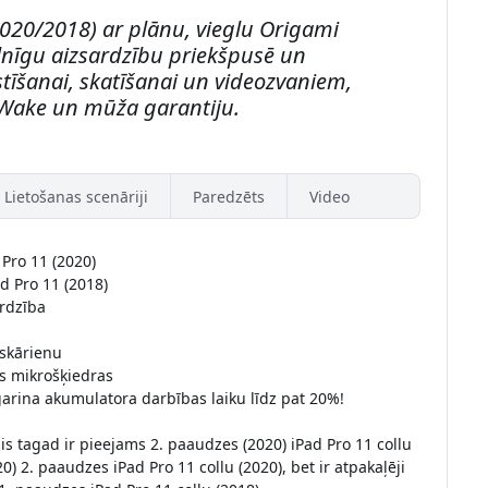
2020/2018) ar plānu, vieglu Origami
lnīgu aizsardzību priekšpusē un
stīšanai, skatīšanai un videozvaniem,
/Wake un mūža garantiju.
Lietošanas scenāriji
Paredzēts
Video
 Pro 11 (2020)
d Pro 11 (2018)
ardzība
eskārienu
as mikrošķiedras
rina akumulatora darbības laiku līdz pat 20%!
is tagad ir pieejams 2. paaudzes (2020) iPad Pro 11 collu
0) 2. paaudzes iPad Pro 11 collu (2020), bet ir atpakaļēji