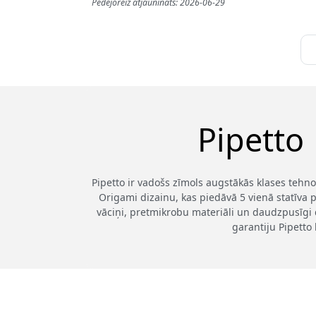
Pēdējoreiz atjaunināts: 2026-06-29
Pipetto
Pipetto ir vadošs zīmols augstākās klases tehno
Origami dizainu, kas piedāvā 5 vienā statīva p
vāciņi, pretmikrobu materiāli un daudzpusīgi 
garantiju Pipetto 