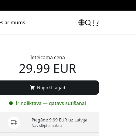
ies ar mums
Ieteicamā cena
29.99 EUR
Nopirkt tagad
Ir noliktavā — gatavs sūtīšanai
Piegāde 9.99 EUR uz Latvija
Nav slēptu maksu