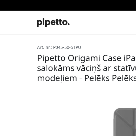
Art. nr.: P045-50-5TPU
Pipetto Origami Case iPad
salokāms vāciņš ar statī
modeļiem - Pelēks Pelēk