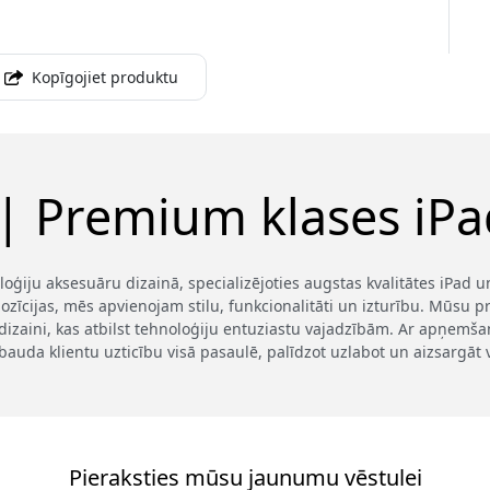
Kopīgojiet produktu
 | Premium klases iPad
loģiju aksesuāru dizainā, specializējoties augstas kvalitātes iPad
ozīcijas, mēs apvienojam stilu, funkcionalitāti un izturību. Mūsu pro
dizaini, kas atbilst tehnoloģiju entuziastu vajadzībām. Ar apņem
bauda klientu uzticību visā pasaulē, palīdzot uzlabot un aizsargāt 
Pieraksties mūsu jaunumu vēstulei