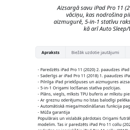
Aizsargā savu iPad Pro 11 (
vāciņu, kas nodrošina pi
aizmugurē, 5-in-1 statīvu rak
kā arī Auto Sleep
Apraksts
Biežāk uzdotie jautājumi
- Paredzēts iPad Pro 11 (2020) 2. paaudzes iPad
- Saderīgs ar iPad Pro 11 (2018) 1. paaudzes iPa
- Pilnīga iPad priekšpuses un aizmugures aizs
- 5-in-1 Origami locīšanas statīva pozīcijas.
- Plāns, viegls, mīksts TPU buferis ar mīkstu pi
- Ar greznu oderējumu no īstas balodīgi pelēk
- Automātiskā miega/modināšanas funkcija paga
- Mūža garantija
Populārais un vislabāk pārdotais Origami futrāl
modelim. Tas ir paredzēts iPad Pro 11 collu (202