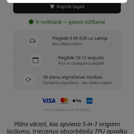
Nopirkt tagad
Ir noliktavā — gatavs sūtīšanai
Piegāde 9.99 EUR uz Latvija
Nav slēptu maksu
Piegāde 10-12 augusts
Ātra un izsekojama piegāde
30 dienu atgriešanas tiesības
Vienkārša atgriešana – bez liekām rūpēm
Droši maksājumi ar šifrēšanu
Plāns vāciņš, kas apvieno 5-in-1 origami
locījumu, triecienus absorbējošu TPU apvalku