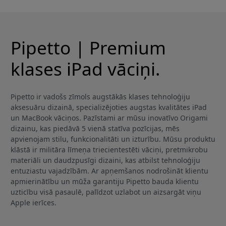
Pipetto | Premium
klases iPad vāciņi.
Pipetto ir vadošs zīmols augstākās klases tehnoloģiju
aksesuāru dizainā, specializējoties augstas kvalitātes iPad
un MacBook vāciņos. Pazīstami ar mūsu inovatīvo Origami
dizainu, kas piedāvā 5 vienā statīva pozīcijas, mēs
apvienojam stilu, funkcionalitāti un izturību. Mūsu produktu
klāstā ir militāra līmeņa triecientestēti vāciņi, pretmikrobu
materiāli un daudzpusīgi dizaini, kas atbilst tehnoloģiju
entuziastu vajadzībām. Ar apņemšanos nodrošināt klientu
apmierinātību un mūža garantiju Pipetto bauda klientu
uzticību visā pasaulē, palīdzot uzlabot un aizsargāt viņu
Apple ierīces.