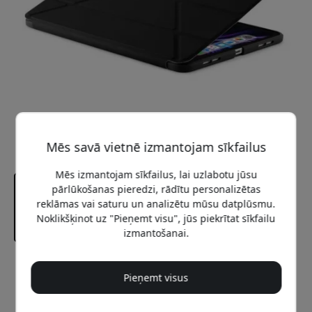
Mēs savā vietnē izmantojam sīkfailus
Mēs izmantojam sīkfailus, lai uzlabotu jūsu
pārlūkošanas pieredzi, rādītu personalizētas
reklāmas vai saturu un analizētu mūsu datplūsmu.
Noklikšķinot uz "Pieņemt visu", jūs piekrītat sīkfailu
izmantošanai.
Ieteicamā cena
Pieņemt visus
54.99 EUR