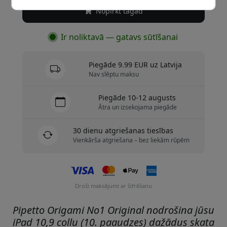
Nopirkt tagad
Ir noliktavā — gatavs sūtīšanai
Piegāde 9.99 EUR uz Latvija
Nav slēptu maksu
Piegāde 10-12 augusts
Ātra un izsekojama piegāde
30 dienu atgriešanas tiesības
Vienkārša atgriešana – bez liekām rūpēm
Droši maksājumi ar šifrēšanu
Pipetto Origami No1 Original nodrošina jūsu
iPad 10,9 collu (10. paaudzes) dažādus skata