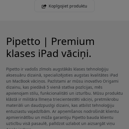
Kopīgojiet produktu
Pipetto | Premium
klases iPad vāciņi.
Pipetto ir vadošs zīmols augstākās klases tehnoloģiju
aksesuāru dizainā, specializējoties augstas kvalitātes iPad
un MacBook vāciņos. Pazīstami ar mūsu inovatīvo Origami
dizainu, kas piedāvā 5 vienā statīva pozīcijas, mēs
apvienojam stilu, funkcionalitāti un izturību. Mūsu produktu
klāstā ir militāra līmeņa triecientestēti vāciņi, pretmikrobu
materiāli un daudzpusīgi dizaini, kas atbilst tehnoloģiju
entuziastu vajadzībām. Ar apņemšanos nodrošināt klientu
apmierinātību un mūža garantiju Pipetto bauda klientu
uzticību visā pasaulē, palīdzot uzlabot un aizsargāt viņu