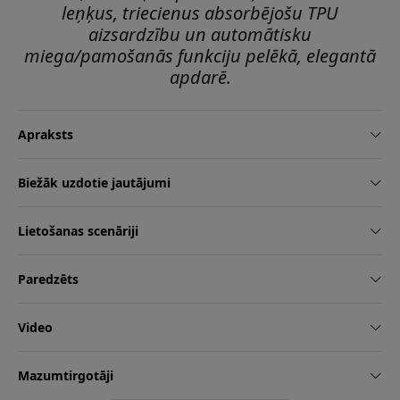
leņķus, triecienus absorbējošu TPU
aizsardzību un automātisku
miega/pamošanās funkciju pelēkā, elegantā
apdarē.
Apraksts
Biežāk uzdotie jautājumi
Lietošanas scenāriji
Paredzēts
Video
Mazumtirgotāji