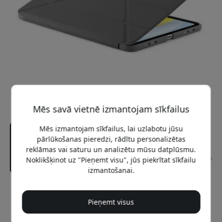
Mēs savā vietnē izmantojam sīkfailus
Mēs izmantojam sīkfailus, lai uzlabotu jūsu
pārlūkošanas pieredzi, rādītu personalizētas
reklāmas vai saturu un analizētu mūsu datplūsmu.
Noklikšķinot uz "Pieņemt visu", jūs piekrītat sīkfailu
izmantošanai.
Ieteicamā cena
49.99 EUR
Pieņemt visus