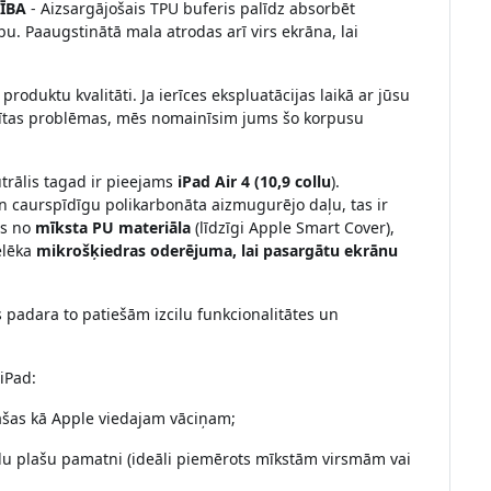
ĪBA
- Aizsargājošais TPU buferis palīdz absorbēt
u. Paaugstinātā mala atrodas arī virs ekrāna, lai
oduktu kvalitāti. Ja ierīces ekspluatācijas laikā ar jūsu
istītas problēmas, mēs nomainīsim jums šo korpusu
.
trālis tagad ir pieejams
iPad Air 4 (10,9 collu
).
 caurspīdīgu polikarbonāta aizmugurējo daļu, tas ir
ts no
mīksta
PU materiāla
(līdzīgi Apple Smart Cover),
elēka
mikrošķiedras oderējuma, lai pasargātu ekrānu
as padara to patiešām izcilu funkcionalitātes un
iPad:
 pašas kā Apple viedajam vāciņam;
bilu plašu pamatni (ideāli piemērots mīkstām virsmām vai