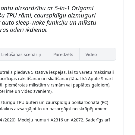
gantu aizsardzību ar 5-in-1 Origami
ošu TPU rāmi, caurspīdīgu aizmuguri
r auto sleep-wake funkciju un mīkstu
as oderi ikdienai.
Lietošanas scenāriji
Paredzēts
Video
utrālis piedāvā 5 statīva iespējas, lai to varētu maksimāli
pozīcijas rakstīšanai un skatīšanai (tāpat kā Apple Smart
eāli piemērotas mīkstām virsmām vai paplātes galdiem);
aceTime un video zvaniem).
nizturīgu TPU buferi un caurspīdīgu polikarbonāta (PC)
enlaikus aizsargājot to un pasargājot no skrāpējumiem.
ir 4 (2020). Modeļu numuri A2316 un A2072. Saderīgs arī