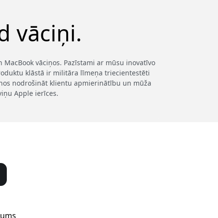
 vāciņi.
 un MacBook vāciņos. Pazīstami ar mūsu inovatīvo
duktu klāstā ir militāra līmeņa triecientestēti
šanos nodrošināt klientu apmierinātību un mūža
viņu Apple ierīces.
mums