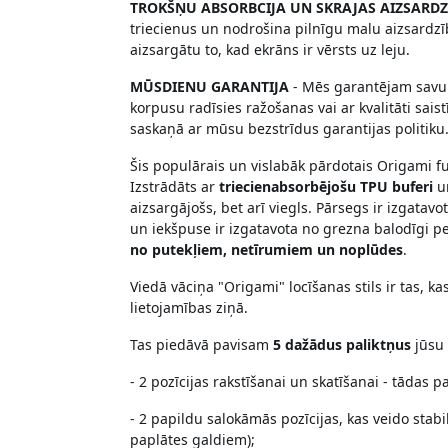
TROKŠŅU ABSORBCIJA UN SKRAJAS AIZSARDZ
triecienus un nodrošina pilnīgu malu aizsardzīb
aizsargātu to, kad ekrāns ir vērsts uz leju.
MŪSDIENU GARANTIJA
- Mēs garantējam savu pr
korpusu radīsies ražošanas vai ar kvalitāti sa
saskaņā ar mūsu bezstrīdus garantijas politiku
Šis populārais un vislabāk pārdotais Origami fu
Izstrādāts ar
triecienabsorbējošu TPU buferi
un
aizsargājošs, bet arī viegls. Pārsegs ir izgatavo
un iekšpuse ir izgatavota no grezna balodīgi p
no putekļiem, netīrumiem un noplūdes
.
Viedā vāciņa "Origami" locīšanas stils ir tas, k
lietojamības ziņā.
Tas piedāvā pavisam
5 dažādus paliktņus
jūsu 
- 2 pozīcijas rakstīšanai un skatīšanai - tādas
- 2 papildu salokāmās pozīcijas, kas veido sta
paplātes galdiem);