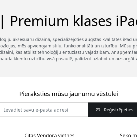
 | Premium klases iPad
loģiju aksesuāru dizainā, specializējoties augstas kvalitātes iPad
ozīcijas, mēs apvienojam stilu, funkcionalitāti un izturību. Mūsu pro
dizaini, kas atbilst tehnoloģiju entuziastu vajadzībām. Ar apņem
bauda klientu uzticību visā pasaulē, palīdzot uzlabot un aizsargāt 
Pieraksties mūsu jaunumu vēstulei
Reģistrējieties
Citas Vendora vietnes
Seko 