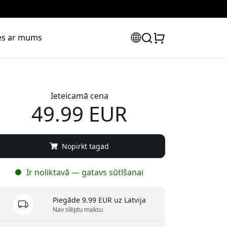
ies ar mums
Ieteicamā cena
49.99 EUR
Nopirkt tagad
Ir noliktavā — gatavs sūtīšanai
Piegāde 9.99 EUR uz Latvija
Nav slēptu maksu