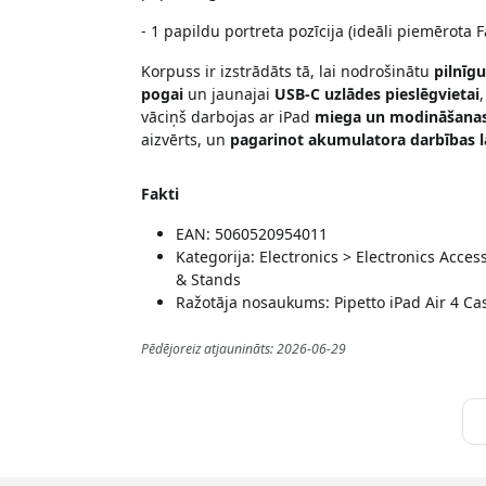
- 1 papildu portreta pozīcija (ideāli piemērota
Korpuss ir izstrādāts tā, lai nodrošinātu
pilnīg
pogai
un jaunajai
USB-C uzlādes pieslēgvietai
vāciņš darbojas ar iPad
miega un modināšanas
aizvērts, un
pagarinot akumulatora darbības l
Fakti
EAN: 5060520954011
Kategorija: Electronics > Electronics Acc
& Stands
Ražotāja nosaukums: Pipetto iPad Air 4 C
Pēdējoreiz atjaunināts: 2026-06-29