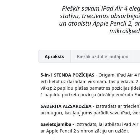
Piešķir savam iPad Air 4 ele
statīvu, triecienus absorbēj
un atbalstu Apple Pencil 2, a
mikrošķiedr
Apraksts
Biežāk uzdotie jautājumi
5-in-1 STENDA POZĪCIJAS
- Origami iPad Air 4 f
ērti lietot uz dažādām virsmām. Tas piedāvā: 2 
vāks); 2 papildu plašas pamatnes pozīcijas (id
1 papildu portreta pozīcija (ideāli piemērota F
SADERĪTA AIZSARDZĪBA
- Izstrādāts ar triecie
aizmuguri, kas ļauj jums parādīt savu iPad, vi
Savietojamība
- Izstrādāts, lai atbilstu iPad A
ar Apple Pencil 2 sinhronizāciju un uzlādi.