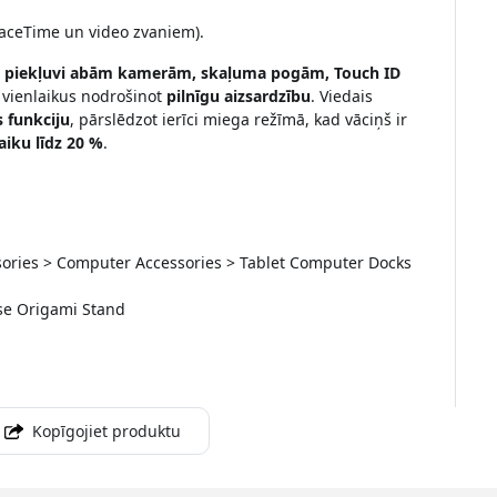
 FaceTime un video zvaniem).
u piekļuvi abām kamerām, skaļuma pogām, Touch ID
, vienlaikus nodrošinot
pilnīgu aizsardzību
. Viedais
 funkciju
, pārslēdzot ierīci miega režīmā, kad vāciņš ir
aiku līdz 20 %
.
essories > Computer Accessories > Tablet Computer Docks
ase Origami Stand
Kopīgojiet produktu