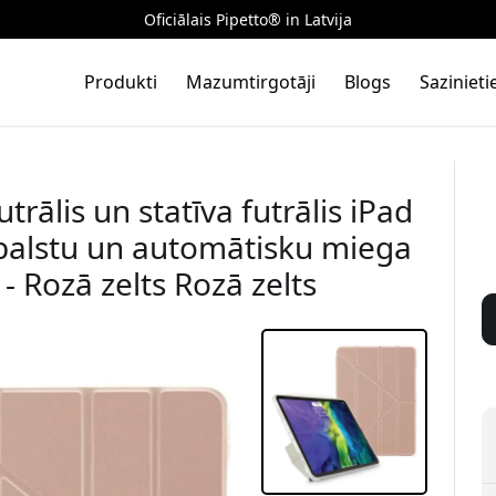
Oficiālais Pipetto® in Latvija
Produkti
Mazumtirgotāji
Blogs
Saziniet
trālis un statīva futrālis iPad
atbalstu un automātisku miega
- Rozā zelts Rozā zelts