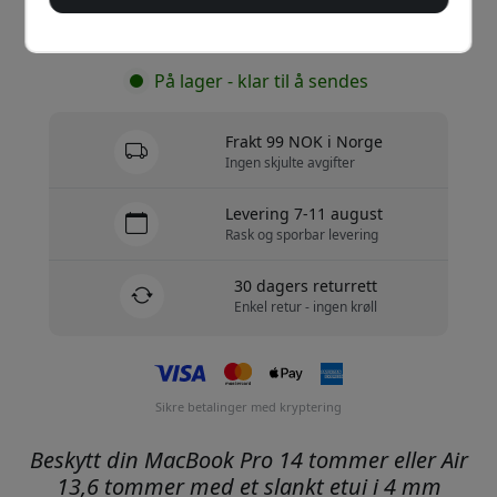
Kjøp nå
På lager - klar til å sendes
Frakt 99 NOK i Norge
Ingen skjulte avgifter
Levering 7-11 august
Rask og sporbar levering
30 dagers returrett
Enkel retur - ingen krøll
Sikre betalinger med kryptering
Beskytt din MacBook Pro 14 tommer eller Air
13,6 tommer med et slankt etui i 4 mm