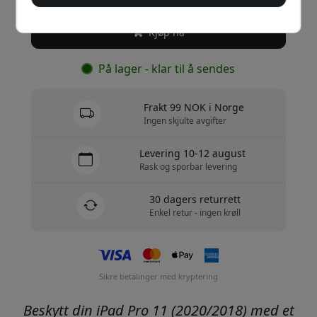
Kjøp nå
På lager - klar til å sendes
Frakt 99 NOK i Norge
Ingen skjulte avgifter
Levering 10-12 august
Rask og sporbar levering
30 dagers returrett
Enkel retur - ingen krøll
Sikre betalinger med kryptering
Beskytt din iPad Pro 11 (2020/2018) med et