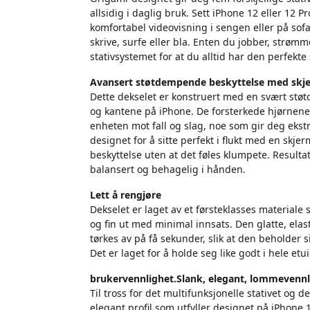
allsidig i daglig bruk. Sett iPhone 12 eller 12 
komfortabel videovisning i sengen eller på sofa
skrive, surfe eller bla. Enten du jobber, strøm
stativsystemet for at du alltid har den perfekte
Avansert støtdempende beskyttelse med skj
Dette dekselet er konstruert med en svært st
og kantene på iPhone. De forsterkede hjørnene
enheten mot fall og slag, noe som gir deg eks
designet for å sitte perfekt i flukt med en skje
beskyttelse uten at det føles klumpete. Resultate
balansert og behagelig i hånden.
Lett å rengjøre
Dekselet er laget av et førsteklasses materiale 
og fin ut med minimal innsats. Den glatte, ela
tørkes av på få sekunder, slik at den beholder 
Det er laget for å holde seg like godt i hele etu
brukervennlighet.
Slank, elegant, lommevennli
Til tross for det multifunksjonelle stativet og 
elegant profil som utfyller designet på iPhone 12