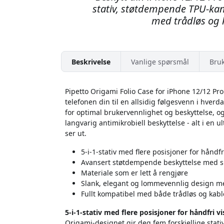
stativ, støtdempende TPU-kan
med trådløs og k
Beskrivelse
Vanlige spørsmål
Bru
Pipetto Origami Folio Case for iPhone 12/12 Pro
telefonen din til en allsidig følgesvenn i hverd
for optimal brukervennlighet og beskyttelse, og 
langvarig antimikrobiell beskyttelse - alt i en u
ser ut.
5-i-1-stativ med flere posisjoner for håndf
Avansert støtdempende beskyttelse med s
Materiale som er lett å rengjøre
Slank, elegant og lommevennlig design m
Fullt kompatibel med både trådløs og kabl
5-i-1-stativ med flere posisjoner for håndfri 
Origami-designet gir deg fem forskjellige stativ