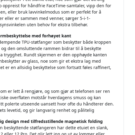
Pro oppreist for håndfrie FaceTime-samtaler, vipp den for
en, eller bruk lavvinkelmodus som er perfekt for å
mer eller er sammen med venner, sørger 5-i-1-
 synsvinkelen uten behov for ekstra tilbehør.
ermbeskyttelse med forhøyet kant
øtdempende TPU-støtfanger som beskytter både kroppen
 og den omsluttende rammen bidrar til å beskytte
tra trygghet. Rundt skjermen er den opphøyde kanten
rmbeskytter av glass, noe som gir et ekstra lag med
t er en allsidig beskyttelse som fortsatt føles raffinert,
som er lett å rengjøre, og som gjør at telefonen ser ren
stiske overflaten motstår hverdagens smuss og kan
sitt polerte utseende uansett hvor ofte du håndterer den.
iets levetid, og gir langvarig renhet og pålitelig
g design med tilfredsstillende magnetisk folding
den beskyttende støtfangeren har dette etuiet en slank,
 eller 12 Pro. Det glir lett inn og ut av lommer eller