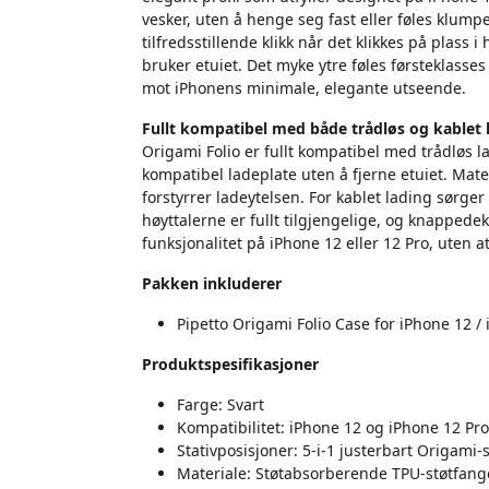
vesker, uten å henge seg fast eller føles klumpe
tilfredsstillende klikk når det klikkes på plass i
bruker etuiet. Det myke ytre føles førsteklass
mot iPhonens minimale, elegante utseende.
Fullt kompatibel med både trådløs og kablet 
Origami Folio er fullt kompatibel med trådløs l
kompatibel ladeplate uten å fjerne etuiet. Mater
forstyrrer ladeytelsen. For kablet lading sørge
høyttalerne er fullt tilgjengelige, og knappedek
funksjonalitet på iPhone 12 eller 12 Pro, uten 
Pakken inkluderer
Pipetto Origami Folio Case for iPhone 12 / 
Produktspesifikasjoner
Farge: Svart
Kompatibilitet: iPhone 12 og iPhone 12 Pr
Stativposisjoner: 5-i-1 justerbart Origami-s
Materiale: Støtabsorberende TPU-støtfange