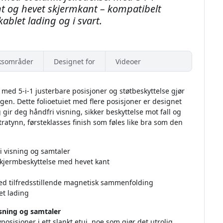
t og hevet skjermkant – kompatibelt
ablet lading og i svart.
ksområder
Designet for
Videoer
 med 5-i-1 justerbare posisjoner og støtbeskyttelse gjør
agen. Dette folioetuiet med flere posisjoner er designet
gir deg håndfri visning, sikker beskyttelse mot fall og
ltratynn, førsteklasses finish som føles like bra som den
ri visning og samtaler
kjermbeskyttelse med hevet kant
ed tilfredsstillende magnetisk sammenfolding
et lading
visning og samtaler
posisjoner i ett slankt etui, noe som gjør det utrolig