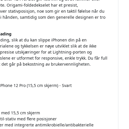
te. Origami-foldedekselet har et presist,
 hver stativposisjon, noe som gir en taktil følelse når du
es i hånden, samtidig som den generelle designen er tro
lading
ading, slik at du kan slippe iPhonen din på en
ialene og tykkelsen er nøye utviklet slik at de ikke
r presise utskjæringer for at Lightning-porten og
slene er utformet for responsive, enkle trykk. Du får full
at det går på bekostning av brukervennligheten.
iPhone 12 Pro (15,5 cm skjerm) - Svart
o med 15,5 cm skjerm
til-stativ med flere posisjoner
r med integrerte antimikrobielle/antibakterielle