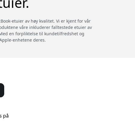
uier.
ok-etuier av høy kvalitet. Vi er kjent for vår
roduktene våre inkluderer falltestede etuier av
Med en forpliktelse til kundetilfredshet og
e Apple-enhetene deres.
s på