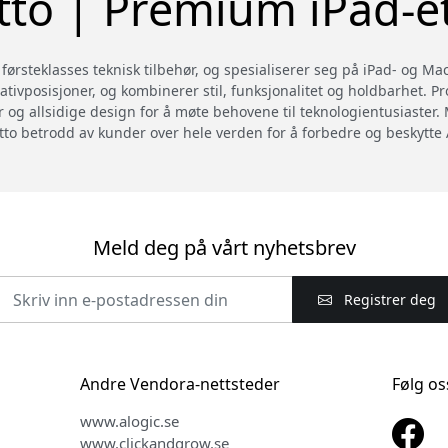
tto | Premium iPad-et
ørsteklasses teknisk tilbehør, og spesialiserer seg på iPad- og MacBo
ativposisjoner, og kombinerer stil, funksjonalitet og holdbarhet. P
er og allsidige design for å møte behovene til teknologientusiaster. 
petto betrodd av kunder over hele verden for å forbedre og beskytt
Meld deg på vårt nyhetsbrev
Registrer deg
Andre Vendora-nettsteder
Følg os
www.alogic.se
www.clickandgrow.se