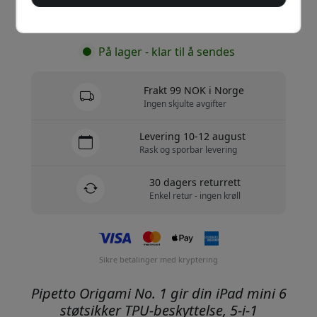
Kjøp nå
På lager - klar til å sendes
Frakt 99 NOK i Norge
Ingen skjulte avgifter
Levering 10-12 august
Rask og sporbar levering
30 dagers returrett
Enkel retur - ingen krøll
Sikre betalinger med kryptering
Pipetto Origami No. 1 gir din iPad mini 6
støtsikker TPU-beskyttelse, 5-i-1