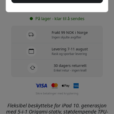
Kjøp nå
På lager - klar til å sendes
Frakt 99 NOK i Norge
Ingen skjulte avgifter
Levering 7-11 august
Rask og sporbar levering
30 dagers returrett
Enkel retur - ingen krøll
Sikre betalinger med kryptering
Fleksibel beskyttelse for iPad 10. generasjon
med 5-i-1 Origami-stativ, støtdempende TPU-