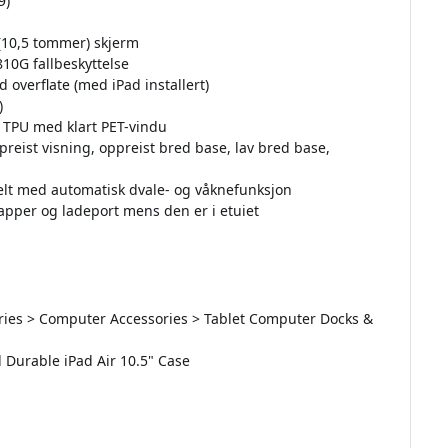
9)
(10,5 tommer) skjerm
810G fallbeskyttelse
d overflate (med iPad installert)
)
 TPU med klart PET-vindu
ppreist visning, oppreist bred base, lav bred base,
lt med automatisk dvale- og våknefunksjon
napper og ladeport mens den er i etuiet
sories > Computer Accessories > Tablet Computer Docks &
d Durable iPad Air 10.5" Case