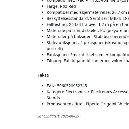
Kompatibilitet: iPad Air 10,5-tommers (201
Farge: Rød Rød
Kompatibel med skjermstørrelse: 26,7 cm 
Beskyttelsesstandard: Sertifisert MIL-STD-
Falltesting: 26 fall fra over 1,2 m på en har
Materiale på frontdekselet: PU (polyuretan
Materialer på baksiden: Støtabsorberende
Stativfunksjoner: 5 posisjoner (skriving, o
portrett)
Funksjoner: Smartdeksel som er kompatibe
Tilgang: Full tilgang til kameraer, volumk
Fakta
EAN: 5060520952345
Kategori: Electronics > Electronics Acces
Stands
Produsentens tittel: Pipetto Origami Shiel
Sist oppdatert: 2026-06-29