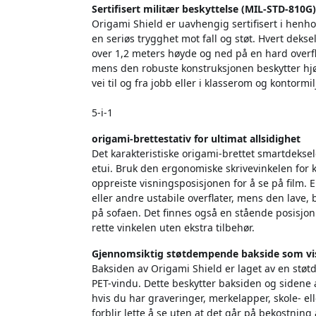
Sertifisert militær beskyttelse (MIL-STD-810G)
Origami Shield er uavhengig sertifisert i henh
en seriøs trygghet mot fall og støt. Hvert deksel
over 1,2 meters høyde og ned på en hard overfl
mens den robuste konstruksjonen beskytter hjørn
vei til og fra jobb eller i klasserom og kontormil
5-i-1
origami-brettestativ for ultimat allsidighet
Det karakteristiske origami-brettet smartdekselet
etui. Bruk den ergonomiske skrivevinkelen for ko
oppreiste visningsposisjonen for å se på film. E
eller andre ustabile overflater, mens den lave, 
på sofaen. Det finnes også en stående posisjon 
rette vinkelen uten ekstra tilbehør.
Gjennomsiktig støtdempende bakside som vis
Baksiden av Origami Shield er laget av en s
PET-vindu. Dette beskytter baksiden og sidene a
hvis du har graveringer, merkelapper, skole- el
forblir lette å se uten at det går på bekostni