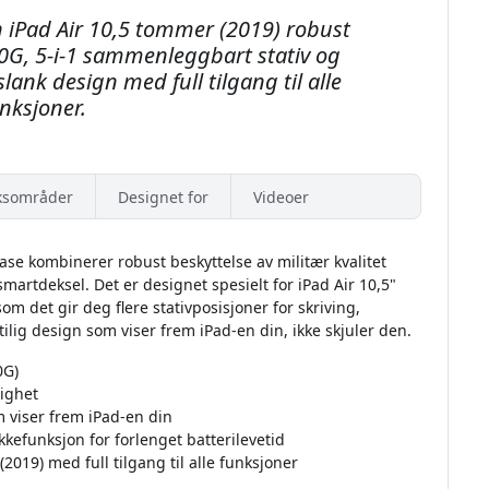
n iPad Air 10,5 tommer (2019) robust
0G, 5-i-1 sammenleggbart stativ og
lank design med full tilgang til alle
nksjoner.
ksområder
Designet for
Videoer
ase kombinerer robust beskyttelse av militær kvalitet
martdeksel. Det er designet spesielt for iPad Air 10,5"
om det gir deg flere stativposisjoner for skriving,
stilig design som viser frem iPad-en din, ikke skjuler den.
0G)
dighet
 viser frem iPad-en din
kefunksjon for forlenget batterilevetid
2019) med full tilgang til alle funksjoner