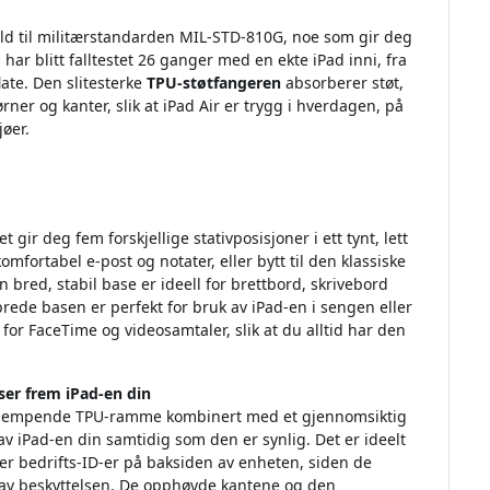
old til militærstandarden MIL-STD-810G, noe som gir deg
 har blitt falltestet 26 ganger med en ekte iPad inni, fra
ate. Den slitesterke
TPU-støtfangeren
absorberer støt,
er og kanter, slik at iPad Air er trygg i hverdagen, på
jøer.
 gir deg fem forskjellige stativposisjoner i ett tynt, lett
mfortabel e-post og notater, eller bytt til den klassiske
n bred, stabil base er ideell for brettbord, skrivebord
brede basen er perfekt for bruk av iPad-en i sengen eller
for FaceTime og videosamtaler, slik at du alltid har den
er frem iPad-en din
tøtdempende TPU-ramme kombinert med et gjennomsiktig
v iPad-en din samtidig som den er synlig. Det er ideelt
ler bedrifts-ID-er på baksiden av enheten, siden de
ng av beskyttelsen. De opphøyde kantene og den