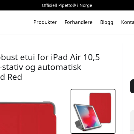
Offisiell Pipetto® i Norge
Produkter
Forhandlere
Blogg
Konta
bust etui for iPad Air 10,5
-stativ og automatisk
ed Red