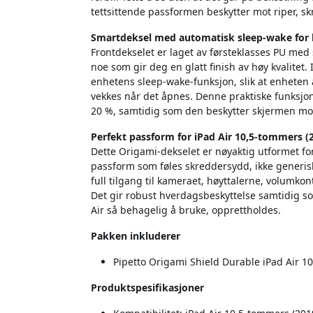
tettsittende passformen beskytter mot riper, sk
Smartdeksel med automatisk sleep-wake for l
Frontdekselet er laget av førsteklasses PU me
noe som gir deg en glatt finish av høy kvalit
enhetens sleep-wake-funksjon, slik at enheten a
vekkes når det åpnes. Denne praktiske funksjon
20 %, samtidig som den beskytter skjermen mot 
Perfekt passform for iPad Air 10,5-tommers (20
Dette Origami-dekselet er nøyaktig utformet for
passform som føles skreddersydd, ikke generis
full tilgang til kameraet, høyttalerne, volumkon
Det gir robust hverdagsbeskyttelse samtidig so
Air så behagelig å bruke, opprettholdes.
Pakken inkluderer
Pipetto Origami Shield Durable iPad Air 10,
Produktspesifikasjoner