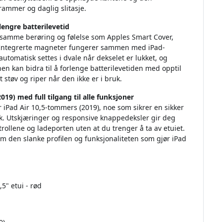
rammer og daglig slitasje.
engre batterilevetid
d samme berøring og følelse som Apples Smart Cover,
et. Integrerte magneter fungerer sammen med iPad-
utomatisk settes i dvale når dekselet er lukket, og
en kan bidra til å forlenge batterilevetiden med opptil
støv og riper når den ikke er i bruk.
19) med full tilgang til alle funksjoner
 iPad Air 10,5-tommers (2019), noe som sikrer en sikker
k. Utskjæringer og responsive knappedeksler gir deg
trollene og ladeporten uten at du trenger å ta av etuiet.
m den slanke profilen og funksjonaliteten som gjør iPad
5" etui - rød