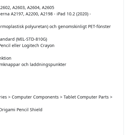
 A2602, A2603, A2604, A2605
lerna A2197, A2200, A2198 - iPad 10.2 (2020) -
(termoplastisk polyuretan) och genomskinligt PET-fönster
 standard (MIL-STD-810G)
Pencil eller Logitech Crayon
nktion
volymknappar och laddningspunkter
sories > Computer Components > Tablet Computer Parts >
 Origami Pencil Shield