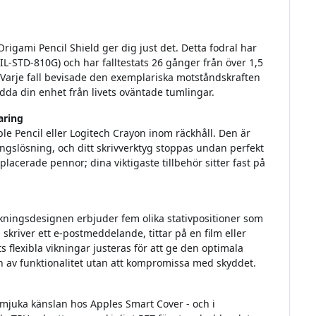
rigami Pencil Shield ger dig just det. Detta fodral har
MIL-STD-810G) och har falltestats 26 gånger från över 1,5
 Varje fall bevisade den exemplariska motståndskraften
dda din enhet från livets oväntade tumlingar.
aring
le Pencil eller Logitech Crayon inom räckhåll. Den är
ingslösning, och ditt skrivverktyg stoppas undan perfekt
lacerade pennor; dina viktigaste tillbehör sitter fast på
kningsdesignen erbjuder fem olika stativpositioner som
 skriver ett e-postmeddelande, tittar på en film eller
 flexibla vikningar justeras för att ge den optimala
n av funktionalitet utan att kompromissa med skyddet.
n mjuka känslan hos Apples Smart Cover - och i