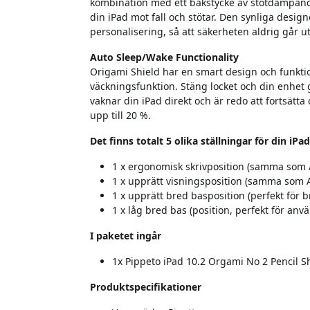
kombination med ett bakstycke av stötdämpand
din iPad mot fall och stötar. Den synliga desi
personalisering, så att säkerheten aldrig går ut
Auto Sleep/Wake Functionality
Origami Shield har en smart design och funkti
väckningsfunktion. Stäng locket och din enhet 
vaknar din iPad direkt och är redo att fortsätt
upp till 20 %.
Det finns totalt 5 olika ställningar för din iPad
1 x ergonomisk skrivposition (samma som 
1 x upprätt visningsposition (samma som 
1 x upprätt bred basposition (perfekt för br
1 x låg bred bas (position, perfekt för anv
I paketet ingår
1x Pippeto iPad 10.2 Orgami No 2 Pencil Sh
Produktspecifikationer