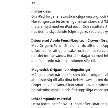
av
militärklass
Din iPad förtjänar största möjliga omsorg, och O
klarat rigorösa tester enligt militär standard (
meters höjd med en iPad inuti. Och resultatet?
hos denna skyddande följeslagare, redo att sky
Integrerad Apple Pencil/Logitech Crayon-förv
Med Origami Pencil Shield har du alltid din App
utformad för att ge en säker och sömlös förvar
när det inte används. Borta är dagarna med felp
din iPad, redo när inspirationen slår till.
Magnetisk Origami-vikningsdesign
Mångsidighet när den är som bäst - origami-vi
anpassar sig till alla dina behov. Oavsett om du
ringer ett videosamtal kan Smart Cover-skyddets
betraktningsvinkeln och förkroppsliga essense
Stötdämpande material
Detta fodral består av PU - som efterliknar de