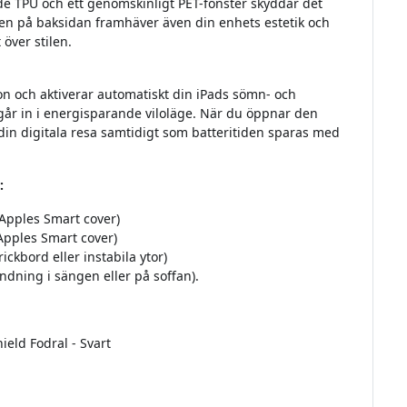
e TPU och ett genomskinligt PET-fönster skyddar det
gnen på baksidan framhäver även din enhets estetik och
 över stilen.
on och aktiverar automatiskt din iPads sömn- och
går in i energisparande viloläge. När du öppnar den
a din digitala resa samtidigt som batteritiden sparas med
:
Apples Smart cover)
Apples Smart cover)
ickbord eller instabila ytor)
ändning i sängen eller på soffan).
ield Fodral - Svart