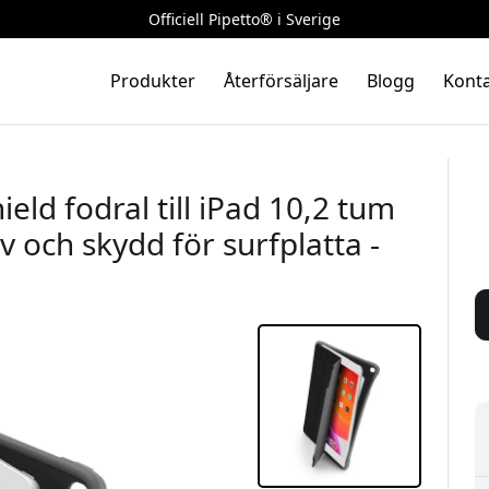
Officiell Pipetto® i Sverige
Produkter
Återförsäljare
Blogg
Konta
eld fodral till iPad 10,2 tum
 och skydd för surfplatta -