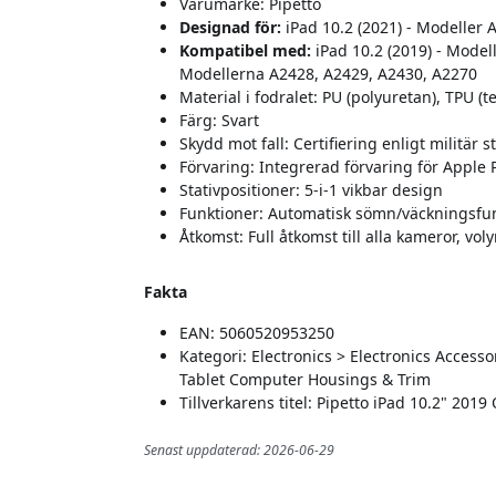
Varumärke: Pipetto
Designad för:
iPad 10.2 (2021) - Modeller
Kompatibel med:
iPad 10.2 (2019) - Model
Modellerna A2428, A2429, A2430, A2270
Material i fodralet: PU (polyuretan), TPU 
Färg: Svart
Skydd mot fall: Certifiering enligt militär
Förvaring: Integrerad förvaring för Apple 
Stativpositioner: 5-i-1 vikbar design
Funktioner: Automatisk sömn/väckningsfu
Åtkomst: Full åtkomst till alla kameror, 
Fakta
EAN: 5060520953250
Kategori: Electronics > Electronics Acces
Tablet Computer Housings & Trim
Tillverkarens titel: Pipetto iPad 10.2" 2019
Senast uppdaterad: 2026-06-29