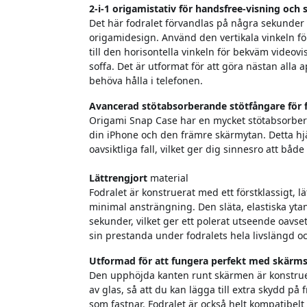
2-i-1 origamistativ för handsfree-visning och 
Det här fodralet förvandlas på några sekunder til
origamidesign. Använd den vertikala vinkeln f
till den horisontella vinkeln för bekväm videov
soffa. Det är utformat för att göra nästan alla
behöva hålla i telefonen.
Avancerad stötabsorberande stötfångare för 
Origami Snap Case har en mycket stötabsorbe
din iPhone och den främre skärmytan. Detta hjäl
oavsiktliga fall, vilket ger dig sinnesro att b
Lättrengjort
material
Fodralet är konstruerat med ett förstklassigt, l
minimal ansträngning. Den släta, elastiska yt
sekunder, vilket ger ett polerat utseende oavse
sin prestanda under fodralets hela livslängd oc
Utformad för att fungera perfekt med skärms
Den upphöjda kanten runt skärmen är konstruera
av glas, så att du kan lägga till extra skydd p
som fastnar. Fodralet är också helt kompatibe