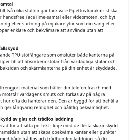
samtal
l två olika ställningar tack vare Pipettos karakteristiska
ör handsfree FaceTime-samtal eller videomöten, och byt
isning eller surfning på mjukare ytor som din säng eller
 appar enklare och bekvämare att använda utan att
fallskydd
rande TPU-stötfångare som omsluter både kanterna på
per till att absorbera stötar från vardagliga stötar och
åde baksidan och skärmkanterna på din enhet är skyddade.
ättrengjort material som håller din telefon fräsch med
an motstår vardagens smuts och torkas av på några
tt hur ofta du hanterar den. Den är byggd för att behålla
h ger långvarig renlighet och pålitlig bekvämlighet.
kydd av glas och trådlös laddning
d för att sitta perfekt i linje med de flesta skärmskydd
å framsidan utan att skapa obekväma kanter eller punkter
lt med både trådlös och trådbunden laddning, så du