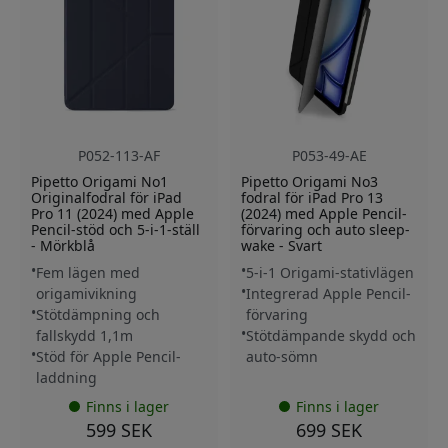
P052-113-AF
P053-49-AE
Pipetto Origami No1
Pipetto Origami No3
Originalfodral för iPad
fodral för iPad Pro 13
Pro 11 (2024) med Apple
(2024) med Apple Pencil-
Pencil-stöd och 5-i-1-ställ
förvaring och auto sleep-
- Mörkblå
wake - Svart
Fem lägen med
5-i-1 Origami-stativlägen
origamivikning
Integrerad Apple Pencil-
Stötdämpning och
förvaring
fallskydd 1,1m
Stötdämpande skydd och
Stöd för Apple Pencil-
auto-sömn
laddning
Finns i lager
Finns i lager
599 SEK
699 SEK