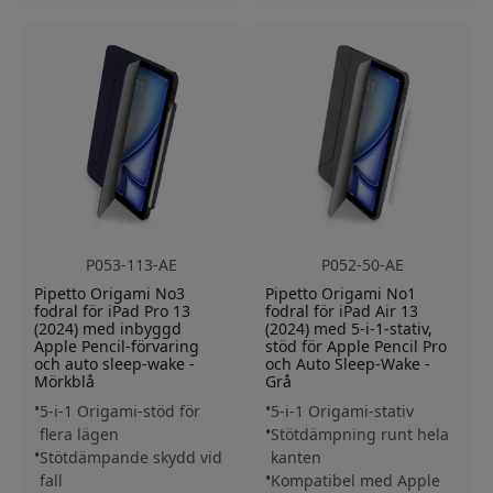
P053-113-AE
P052-50-AE
Pipetto Origami No3
Pipetto Origami No1
fodral för iPad Pro 13
fodral för iPad Air 13
(2024) med inbyggd
(2024) med 5-i-1-stativ,
Apple Pencil-förvaring
stöd för Apple Pencil Pro
och auto sleep-wake -
och Auto Sleep-Wake -
Mörkblå
Grå
5-i-1 Origami-stöd för
5-i-1 Origami-stativ
flera lägen
Stötdämpning runt hela
Stötdämpande skydd vid
kanten
fall
Kompatibel med Apple