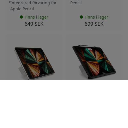
Integrerad förvaring för
Pencil
Apple Pencil
Finns i lager
Finns i lager
649 SEK
699 SEK
PI51-49-R
P049-49-R
Pipetto Origami No4 folio-
Pipetto Origami No3
fodral för iPad Pro 12,9
Pencil Case för iPad Pro
tum 2021, kompatibelt
12,9 tum 2021 med ställ
med generationerna 2018
och Apple Pencil 2-
och 2020 - Svart
förvaring - Svart