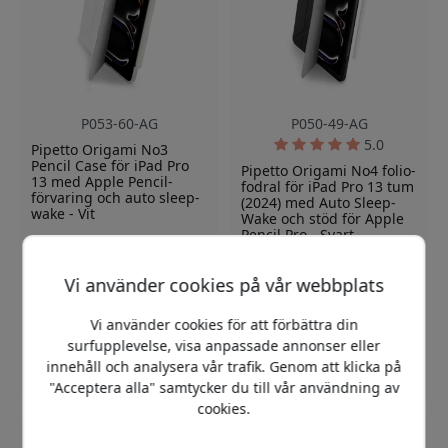
P053-60-AG
P050-49-AG
5.0
Pipetto Origami No3
Pencil Case för iPad Pro
Pipetto Origami No4 folio-
13 med Apple Pencil-
fodral för iPad Pro 13 tum
förvaring och auto sleep-
(2024) med Auto Sleep-
wake - Vit
Wake och stöd för Apple
Pencil Pro - Svart
5-i-1 Origami-stöd
Fallskydd upp till 1,1 m
5-i-1 vikbart ställ
Integrerad Apple Pencil-
Vi använder cookies på vår webbplats
Skyddar fram och
förvaring
baksida
Vi använder cookies för att förbättra din
Auto vila och väckning
surfupplevelse, visa anpassade annonser eller
Finns i lager
Finns i lager
innehåll och analysera vår trafik. Genom att klicka på
599 SEK
699 SEK
"Acceptera alla" samtycker du till vår användning av
cookies.