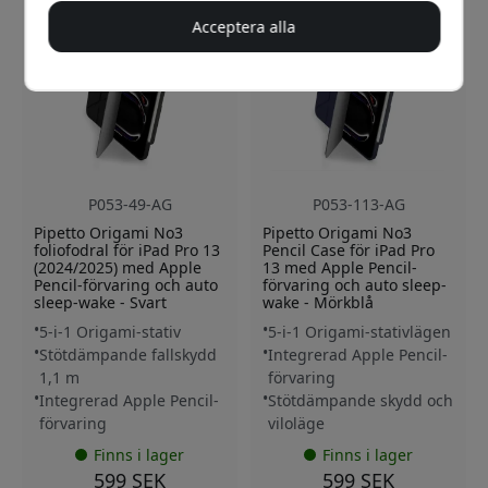
Acceptera alla
P053-49-AG
P053-113-AG
Pipetto Origami No3
Pipetto Origami No3
foliofodral för iPad Pro 13
Pencil Case för iPad Pro
(2024/2025) med Apple
13 med Apple Pencil-
Pencil-förvaring och auto
förvaring och auto sleep-
sleep-wake - Svart
wake - Mörkblå
5-i-1 Origami-stativ
5-i-1 Origami-stativlägen
Stötdämpande fallskydd
Integrerad Apple Pencil-
1,1 m
förvaring
Integrerad Apple Pencil-
Stötdämpande skydd och
förvaring
viloläge
Finns i lager
Finns i lager
599 SEK
599 SEK