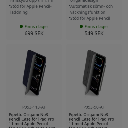
Fallskydd upp till 1,1 m
origamidesign
Stöd för Apple Pencil-
Automatisk sömn- och
laddning
väckningsfunktion
Stöd för Apple Pencil
Finns i lager
Finns i lager
699 SEK
549 SEK
P053-113-AF
P053-50-AF
Pipetto Origami No3
Pipetto Origami No3
Pencil Case för iPad Pro
Pencil Case för iPad Pro
11 med Apple Pencil-
11 med Apple Pencil-