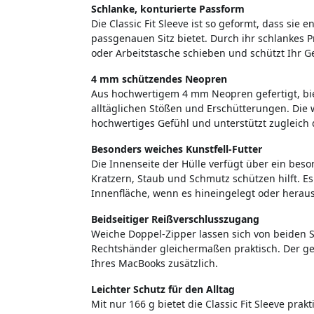
Schlanke, konturierte Passform
Die Classic Fit Sleeve ist so geformt, dass sie
passgenauen Sitz bietet. Durch ihr schlankes Pro
oder Arbeitstasche schieben und schützt Ihr G
4 mm schützendes Neopren
Aus hochwertigem 4 mm Neopren gefertigt, bie
alltäglichen Stößen und Erschütterungen. Die w
hochwertiges Gefühl und unterstützt zugleich d
Besonders weiches Kunstfell-Futter
Die Innenseite der Hülle verfügt über ein beso
Kratzern, Staub und Schmutz schützen hilft. Es
Innenfläche, wenn es hineingelegt oder hera
Beidseitiger Reißverschlusszugang
Weiche Doppel-Zipper lassen sich von beiden S
Rechtshänder gleichermaßen praktisch. Der ge
Ihres MacBooks zusätzlich.
Leichter Schutz für den Alltag
Mit nur 166 g bietet die Classic Fit Sleeve pra