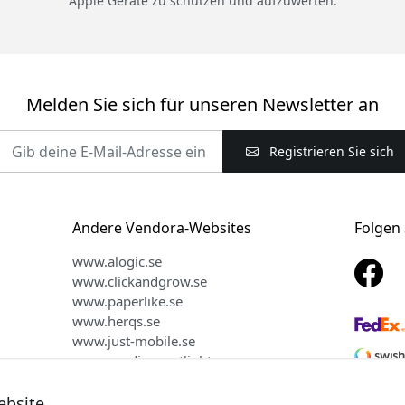
Apple Geräte zu schützen und aufzuwerten.
Melden Sie sich für unseren Newsletter an
Registrieren Sie sich
Andere Vendora-Websites
Folgen 
www.alogic.se
www.clickandgrow.se
www.paperlike.se
www.herqs.se
www.just-mobile.se
www.nordicsmartlight.se
www.myfirst.se
ebsite