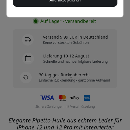
Jetzt kaufen
Auf Lager - versandbereit
Versand 9.99 EUR in Deutschland
Keine versteckten Gebühren
Lieferung 10-12 August
Schnelle und nachverfolgbare Lieferung
30-tägiges Rückgaberecht
Einfache Rücksendung - ganz ohne Aufwand
Sichere Zahlungen mit Verschlüsselung
Elegante Pipetto-Hülle aus echtem Leder für
iPhone 12 und 12 Pro mit integrierter