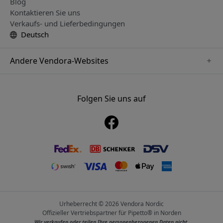
Blog
Kontaktieren Sie uns
Verkaufs- und Lieferbedingungen
Deutsch
Andere Vendora-Websites
www.alogic.se
www.clickandgrow.se
Folgen Sie uns auf
www.paperlike.se
www.herqs.se
www.just-mobile.se
www.nordicsmartlight.se
www.myfirst.se
Urheberrecht © 2026 Vendora Nordic
Offizieller Vertriebspartner für Pipetto® in Norden
Wir verkaufen oder teilen Ihre personenbezogenen Daten nicht.