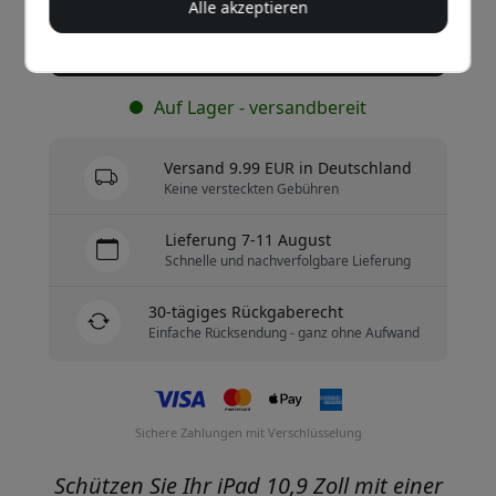
Alle akzeptieren
Jetzt kaufen
Auf Lager - versandbereit
Versand 9.99 EUR in Deutschland
Keine versteckten Gebühren
Lieferung 7-11 August
Schnelle und nachverfolgbare Lieferung
30-tägiges Rückgaberecht
Einfache Rücksendung - ganz ohne Aufwand
Sichere Zahlungen mit Verschlüsselung
Schützen Sie Ihr iPad 10,9 Zoll mit einer