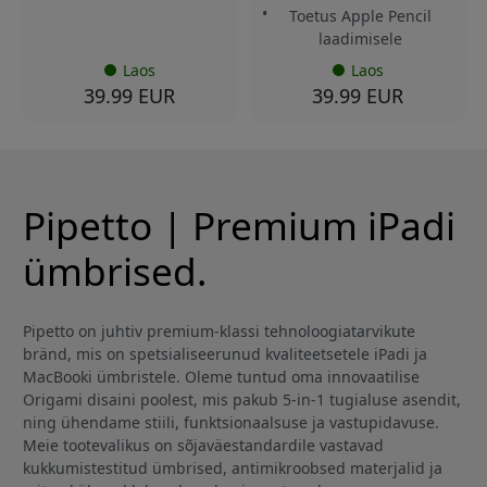
Toetus Apple Pencil
laadimisele
Laos
Laos
39.99 EUR
39.99 EUR
Pipetto | Premium iPadi
ümbrised.
Pipetto on juhtiv premium-klassi tehnoloogiatarvikute
bränd, mis on spetsialiseerunud kvaliteetsetele iPadi ja
MacBooki ümbristele. Oleme tuntud oma innovaatilise
Origami disaini poolest, mis pakub 5-in-1 tugialuse asendit,
ning ühendame stiili, funktsionaalsuse ja vastupidavuse.
Meie tootevalikus on sõjaväestandardile vastavad
kukkumistestitud ümbrised, antimikroobsed materjalid ja