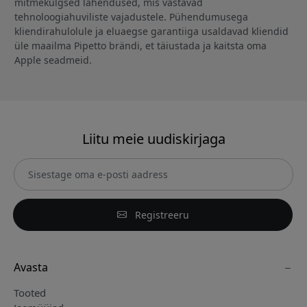
mitmekülgsed lahendused, mis vastavad
tehnoloogiahuviliste vajadustele. Pühendumusega
kliendirahulolule ja eluaegse garantiiga usaldavad kliendid
üle maailma Pipetto brändi, et täiustada ja kaitsta oma
Apple seadmeid.
Liitu meie uudiskirjaga
Registreeru
Avasta
Tooted