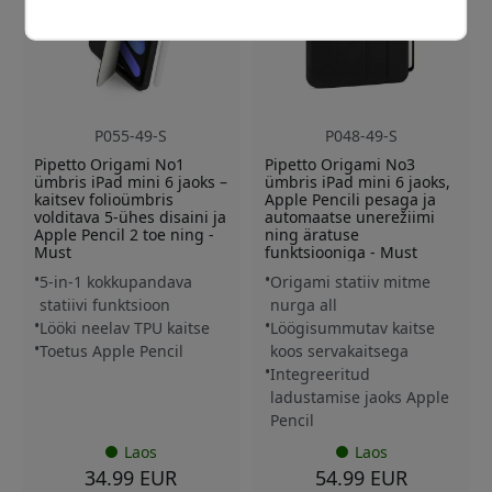
P055-49-S
P048-49-S
Pipetto Origami No1
Pipetto Origami No3
ümbris iPad mini 6 jaoks –
ümbris iPad mini 6 jaoks,
kaitsev folioümbris
Apple Pencili pesaga ja
volditava 5-ühes disaini ja
automaatse unerežiimi
Apple Pencil 2 toe ning -
ning äratuse
Must
funktsiooniga - Must
5-in-1 kokkupandava
Origami statiiv mitme
statiivi funktsioon
nurga all
Lööki neelav TPU kaitse
Löögisummutav kaitse
Toetus Apple Pencil
koos servakaitsega
Integreeritud
ladustamise jaoks Apple
Pencil
Laos
Laos
34.99 EUR
54.99 EUR