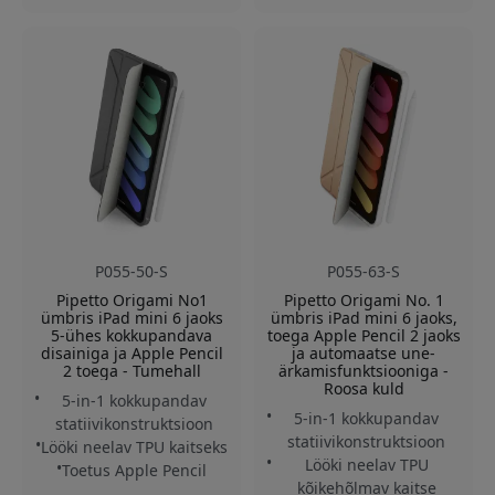
P055-50-S
P055-63-S
Pipetto Origami No1
Pipetto Origami No. 1
ümbris iPad mini 6 jaoks
ümbris iPad mini 6 jaoks,
5-ühes kokkupandava
toega Apple Pencil 2 jaoks
disainiga ja Apple Pencil
ja automaatse une-
2 toega - Tumehall
ärkamisfunktsiooniga -
Roosa kuld
5-in-1 kokkupandav
5-in-1 kokkupandav
statiivikonstruktsioon
statiivikonstruktsioon
Lööki neelav TPU kaitseks
Lööki neelav TPU
Toetus Apple Pencil
kõikehõlmav kaitse