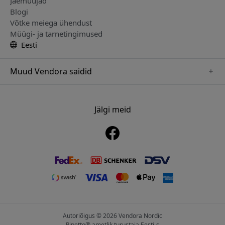
Jaemüüjad
Blogi
Võtke meiega ühendust
Müügi- ja tarnetingimused
Eesti
Muud Vendora saidid
www.alogic.se
www.clickandgrow.se
Jälgi meid
www.paperlike.se
www.herqs.se
www.just-mobile.se
www.nordicsmartlight.se
www.myfirst.se
Autoriõigus © 2026 Vendora Nordic
Pipetto® ametlik turustaja Eesti-s