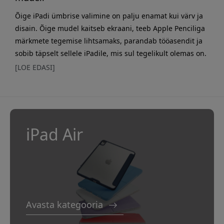
Õige iPadi ümbrise valimine on palju enamat kui värv ja
disain. Õige mudel kaitseb ekraani, teeb Apple Penciliga
märkmete tegemise lihtsamaks, parandab tööasendit ja
sobib täpselt sellele iPadile, mis sul tegelikult olemas on.
Selles juhendis vaatame üle, mis 2026. aastal tegelikult
[LOE EDASI]
loeb – nii saad valida enda vajadustele parima iPadi
ümbrise. Kiirjuhis õige valikuni Enne detailidesse
minemist on siin lühike kokkuv&o
iPad Air
Avasta kategooria