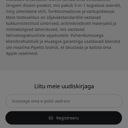
Origami disaini poolest, mis pakub 5-in-1 tugialuse asendit,
ning ühendame stiili, funktsionaalsuse ja vastupidavuse.
Meie tootevalikus on sõjaväestandardile vastavad
kukkumistestitud ümbrised, antimikroobsed materjalid ja
mitmekülgsed lahendused, mis vastavad
tehnoloogiahuviliste vajadustele. Pühendumusega
kliendirahulolule ja eluaegse garantiiga usaldavad kliendid
üle maailma Pipetto brändi, et täiustada ja kaitsta oma
Apple seadmeid.
Liitu meie uudiskirjaga
Registreeru