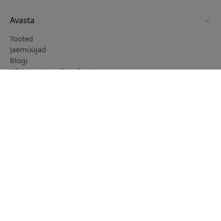
Avasta
Tooted
Jaemüüjad
Blogi
Võtke meiega ühendust
Müügi- ja tarnetingimused
Eesti
Muud Vendora saidid
www.alogic.se
www.clickandgrow.se
Jälgi meid
www.paperlike.se
www.herqs.se
www.just-mobile.se
www.nordicsmartlight.se
www.myfirst.se