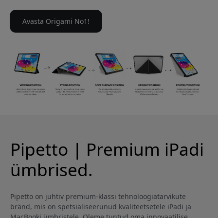
Avasta Origami No1!
Pipetto | Premium iPadi
ümbrised.
Pipetto on juhtiv premium-klassi tehnoloogiatarvikute
bränd, mis on spetsialiseerunud kvaliteetsetele iPadi ja
MacBooki ümbristele. Oleme tuntud oma innovaatilise