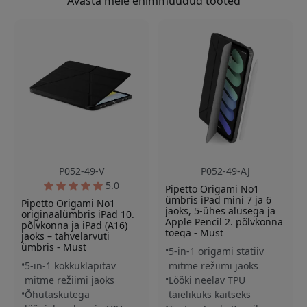
Avasta meie enimmüüdud tooted
P052-49-V
P052-49-AJ
5.0
Pipetto Origami No1
ümbris iPad mini 7 ja 6
Pipetto Origami No1
jaoks, 5-ühes alusega ja
originaalümbris iPad 10.
Apple Pencil 2. põlvkonna
põlvkonna ja iPad (A16)
toega - Must
jaoks – tahvelarvuti
ümbris - Must
5-in-1 origami statiiv
5-in-1 kokkuklapitav
mitme režiimi jaoks
mitme režiimi jaoks
Lööki neelav TPU
Õhutaskutega
täielikuks kaitseks