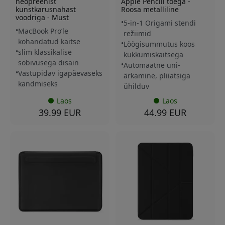
neopreenist
Apple Pencili toega -
kunstkarusnahast
Roosa metalliline
voodriga - Must
5-in-1 Origami stendi
MacBook Pro’le
režiimid
kohandatud kaitse
Löögisummutus koos
slim klassikalise
kukkumiskaitsega
sobivusega disain
Automaatne uni-
Vastupidav igapäevaseks
ärkamine, pliiatsiga
kandmiseks
ühilduv
Laos
Laos
39.99 EUR
44.99 EUR