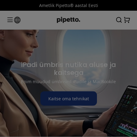
Ametlik Pipetto® aastal Eesti
iPadi ümbris nutika aluse ja
kaitsega
Enim müüdud ümbrised iPadile ja MacBookile
Kaitse oma tehnikat