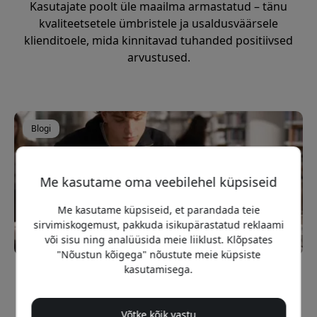
Kasutajate poolt üle maailma armastatud – tänu
kvaliteetsetele ümbristele ja usaldusväärsele
klienditoele, mida kinnitavad tuhanded positiivsed
arvustused.
Blogi
Me kasutame oma veebilehel küpsiseid
Me kasutame küpsiseid, et parandada teie
sirvimiskogemust, pakkuda isikupärastatud reklaami
või sisu ning analüüsida meie liiklust. Klõpsates
"Nõustun kõigega" nõustute meie küpsiste
kasutamisega.
[BLOGI - May 29, 2026]
iPadi ümbrised tudengitele 2026 - kuidas
valida kooliks õige kaitse
Võtke kõik vastu