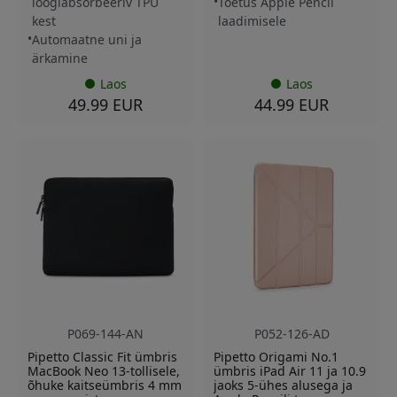
löögiabsorbeeriv TPU
Toetus Apple Pencil
kest
laadimisele
Automaatne uni ja
ärkamine
Laos
Laos
49.99 EUR
44.99 EUR
P069-144-AN
P052-126-AD
Pipetto Classic Fit ümbris
Pipetto Origami No.1
MacBook Neo 13-tollisele,
ümbris iPad Air 11 ja 10.9
õhuke kaitseümbris 4 mm
jaoks 5-ühes alusega ja