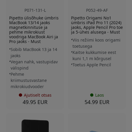
P071-131-L
P052-49-AF
Pipetto ülisõhuke ümbris
Pipetto Origami No1
MacBook 13/14 jaoks
ümbris iPad Pro 11 (2024)
magnetkinnituse ja
jaoks, Apple Pencil Pro toe
pehme mikrokiust
ja 5-ühes alusega - Must
voodriga MacBook Airi ja
Viis režiimi koos origami
Pro jaoks - Must
toetusega
Sobib MacBook 13 ja 14
Kaitse kukkumise eest
jaoks
kuni 1,1 m kõrgusel
Vegan nahk, vastupidav
Toetus Apple Pencil
välispind
Pehme
kriimustusvastane
mikrokiudvooder
Ajutiselt otsas
Laos
49.95 EUR
54.99 EUR