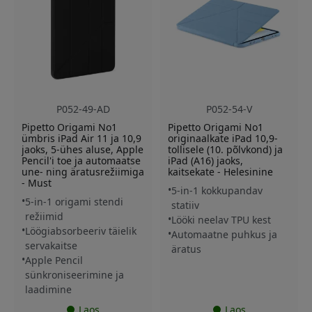
P052-49-AD
P052-54-V
Pipetto Origami No1
Pipetto Origami No1
ümbris iPad Air 11 ja 10,9
originaalkate iPad 10,9-
jaoks, 5-ühes aluse, Apple
tollisele (10. põlvkond) ja
Pencil'i toe ja automaatse
iPad (A16) jaoks,
une- ning äratusrežiimiga
kaitsekate - Helesinine
- Must
5-in-1 kokkupandav
5-in-1 origami stendi
statiiv
režiimid
Lööki neelav TPU kest
Löögiabsorbeeriv täielik
Automaatne puhkus ja
servakaitse
äratus
Apple Pencil
sünkroniseerimine ja
laadimine
Laos
Laos