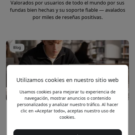
Valorados por usuarios de todo el mundo por sus
fundas bien hechas y su soporte fiable — avalados
por miles de reseñas positivas.
Blog
Utilizamos cookies en nuestro sitio web
Usamos cookies para mejorar tu experiencia de
navegación, mostrar anuncios o contenido
personalizados y analizar nuestro tráfico. Al hacer
[BLOG - May 29, 2026]
clic en «Aceptar todo», aceptas nuestro uso de
cookies.
Fundas para iPad para estudiantes 2026:
cómo elegir la protección adecuada para la
escuela