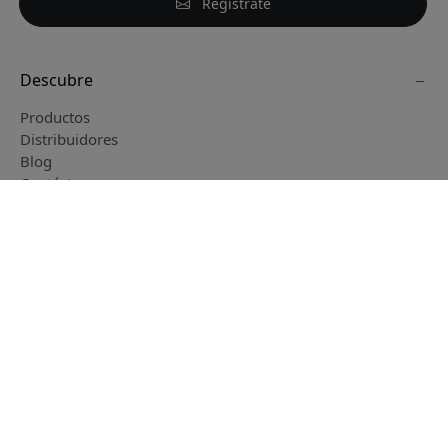
Regístrate
Descubre
Productos
Distribuidores
Blog
Contáctanos
Condiciones de venta y entrega
Español
Otras páginas web de Vendora
www.alogic.se
www.clickandgrow.se
Síguenos en
www.paperlike.se
www.herqs.se
www.just-mobile.se
www.nordicsmartlight.se