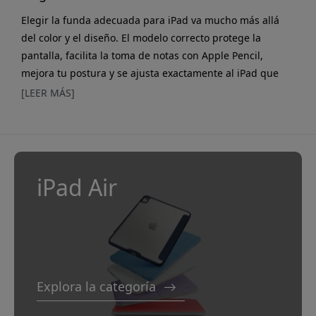
Elegir la funda adecuada para iPad va mucho más allá
del color y el diseño. El modelo correcto protege la
pantalla, facilita la toma de notas con Apple Pencil,
mejora tu postura y se ajusta exactamente al iPad que
tienes. En esta guía, repasamos lo que realmente
[LEER MÁS]
importa en 2026 — para que elijas la mejor funda para
iPad según tus necesidades. Guía rápida para elegir bien
Antes de entrar en detalle, aquí va la versión corta:
¿Necesitas la máxima protección? Elige una funda
resistente
iPad Air
Explora la categoría