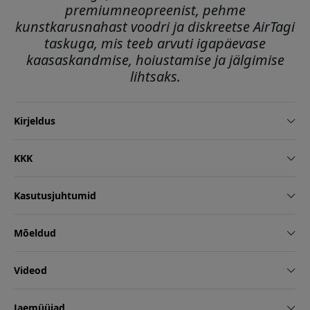
premiumneopreenist, pehme
kunstkarusnahast voodri ja diskreetse AirTagi
taskuga, mis teeb arvuti igapäevase
kaasaskandmise, hoiustamise ja jälgimise
lihtsaks.
Kirjeldus
KKK
Kasutusjuhtumid
Mõeldud
Videod
Jaemüüjad