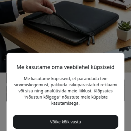
Me kasutame oma veebilehel küpsiseid
Me kasutame küpsiseid, et parandada teie
sirvimiskogemust, pakkuda isikupärastatud reklaami
või sisu ning analüüsida meie liiklust. Klõpsates
"Nõustun kõigega" nõustute meie küpsiste
kasutamisega.
Soovitatav hind
39.99 EUR
Võtke kõik vastu