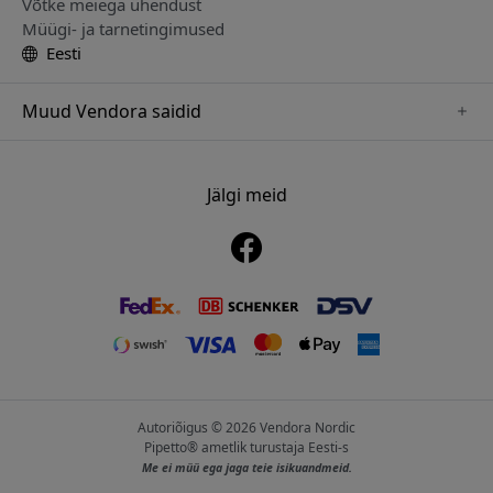
Võtke meiega ühendust
Müügi- ja tarnetingimused
Eesti
Muud Vendora saidid
www.alogic.se
www.clickandgrow.se
Jälgi meid
www.paperlike.se
www.herqs.se
www.just-mobile.se
www.nordicsmartlight.se
www.myfirst.se
Autoriõigus © 2026 Vendora Nordic
Pipetto® ametlik turustaja Eesti-s
Me ei müü ega jaga teie isikuandmeid.