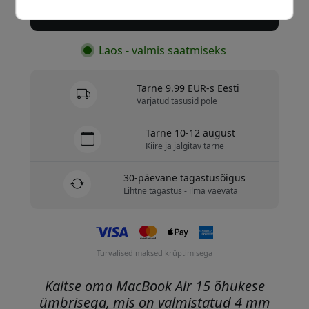
Osta nüüd
Laos - valmis saatmiseks
Tarne 9.99 EUR-s Eesti
Varjatud tasusid pole
Tarne 10-12 august
Kiire ja jälgitav tarne
30-päevane tagastusõigus
Lihtne tagastus - ilma vaevata
Turvalised maksed krüptimisega
Kaitse oma MacBook Air 15 õhukese
ümbrisega, mis on valmistatud 4 mm