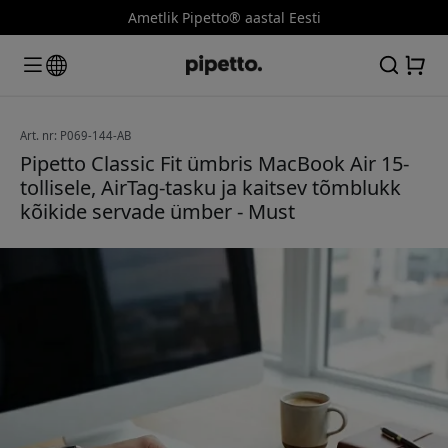
Ametlik Pipetto® aastal Eesti
Art. nr: P069-144-AB
Pipetto Classic Fit ümbris MacBook Air 15-
tollisele, AirTag-tasku ja kaitsev tõmblukk
kõikide servade ümber - Must