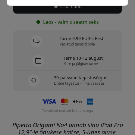
Osta nüüd
Laos - valmis saatmiseks
Tarne 9.99 EUR-s Eesti
Varjatud tasusid pole
Tarne 10-12 august
Kiire ja jälgitav tarne
30-päevane tagastusõigus
Lihtne tagastus - ilma vaevata
Turvalised maksed krüptimisega
Pipetto Origami No4 annab sinu iPad Pro
12,9"-le õhukese kaitse, 5-ühes aluse,