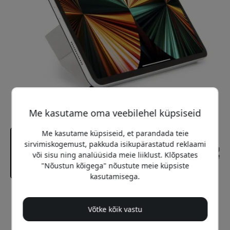
Me kasutame oma veebilehel küpsiseid
Me kasutame küpsiseid, et parandada teie
sirvimiskogemust, pakkuda isikupärastatud reklaami
või sisu ning analüüsida meie liiklust. Klõpsates
"Nõustun kõigega" nõustute meie küpsiste
kasutamisega.
Soovitatav hind
79.99 EUR
Võtke kõik vastu