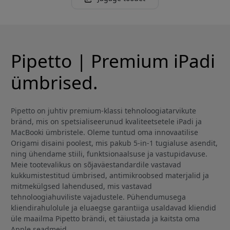
Pipetto | Premium iPadi
ümbrised.
Pipetto on juhtiv premium-klassi tehnoloogiatarvikute
bränd, mis on spetsialiseerunud kvaliteetsetele iPadi ja
MacBooki ümbristele. Oleme tuntud oma innovaatilise
Origami disaini poolest, mis pakub 5-in-1 tugialuse asendit,
ning ühendame stiili, funktsionaalsuse ja vastupidavuse.
Meie tootevalikus on sõjaväestandardile vastavad
kukkumistestitud ümbrised, antimikroobsed materjalid ja
mitmekülgsed lahendused, mis vastavad
tehnoloogiahuviliste vajadustele. Pühendumusega
kliendirahulolule ja eluaegse garantiiga usaldavad kliendid
üle maailma Pipetto brändi, et täiustada ja kaitsta oma
Apple seadmeid.