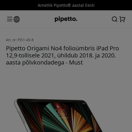
Ametlik Pipetto® aastal Eesti
Art. nr: PI51-49-R
Pipetto Origami No4 folioümbris iPad Pro
12,9-tollisele 2021, ühildub 2018. ja 2020.
aasta põlvkondadega - Must