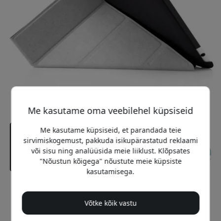
Me kasutame oma veebilehel küpsiseid
Me kasutame küpsiseid, et parandada teie
sirvimiskogemust, pakkuda isikupärastatud reklaami
või sisu ning analüüsida meie liiklust. Klõpsates
"Nõustun kõigega" nõustute meie küpsiste
kasutamisega.
Soovitatav hind
39.99 EUR
Võtke kõik vastu