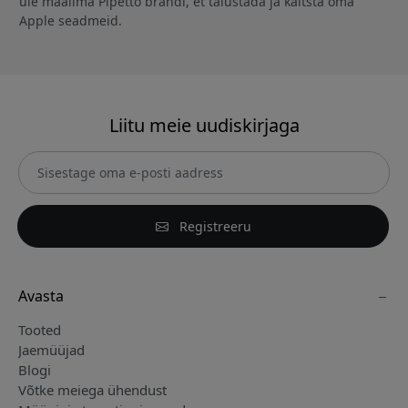
üle maailma Pipetto brändi, et täiustada ja kaitsta oma
Apple seadmeid.
Liitu meie uudiskirjaga
Registreeru
Avasta
Tooted
Jaemüüjad
Blogi
Võtke meiega ühendust