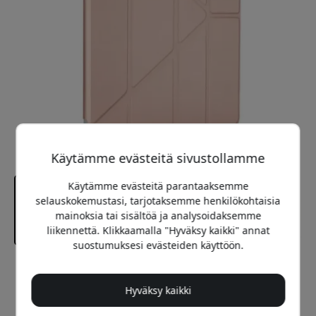
Käytämme evästeitä sivustollamme
Käytämme evästeitä parantaaksemme
selauskokemustasi, tarjotaksemme henkilökohtaisia
mainoksia tai sisältöä ja analysoidaksemme
liikennettä. Klikkaamalla "Hyväksy kaikki" annat
suostumuksesi evästeiden käyttöön.
Suositeltava hinta
44.99 EUR
Hyväksy kaikki