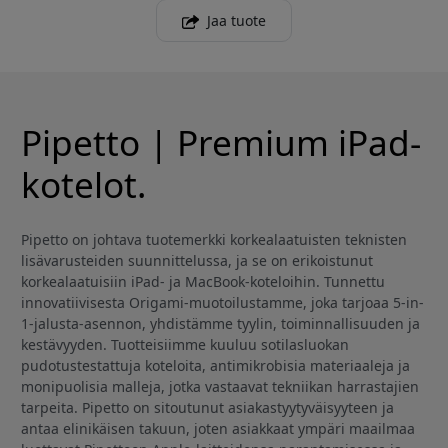
Jaa tuote
Pipetto | Premium iPad-
kotelot.
Pipetto on johtava tuotemerkki korkealaatuisten teknisten
lisävarusteiden suunnittelussa, ja se on erikoistunut
korkealaatuisiin iPad- ja MacBook-koteloihin. Tunnettu
innovatiivisesta Origami-muotoilustamme, joka tarjoaa 5-in-
1-jalusta-asennon, yhdistämme tyylin, toiminnallisuuden ja
kestävyyden. Tuotteisiimme kuuluu sotilasluokan
pudotustestattuja koteloita, antimikrobisia materiaaleja ja
monipuolisia malleja, jotka vastaavat tekniikan harrastajien
tarpeita. Pipetto on sitoutunut asiakastyytyväisyyteen ja
antaa elinikäisen takuun, joten asiakkaat ympäri maailmaa