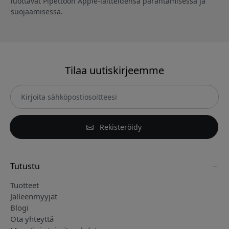
luottavat Pipettoon Apple-laitteidensa parantamisessa ja
suojaamisessa.
Tilaa uutiskirjeemme
Rekisteröidy
Tutustu
Tuotteet
Jälleenmyyjät
Blogi
Ota yhteyttä