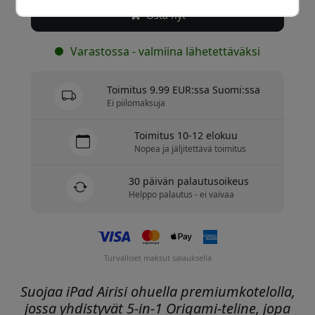
Osta nyt
Varastossa - valmiina lähetettäväksi
Toimitus 9.99 EUR:ssa Suomi:ssa
Ei piilomaksuja
Toimitus 10-12 elokuu
Nopea ja jäljitettävä toimitus
30 päivän palautusoikeus
Helppo palautus - ei vaivaa
Turvalliset maksut salauksella
Suojaa iPad Airisi ohuella premiumkotelolla,
jossa yhdistyvät 5-in-1 Origami-teline, jopa