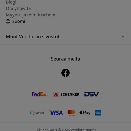
Blogi
Ota yhteyttä
Myynti- ja toimitusehdot
Suomi
Muut Vendoran sivustot
www.alogic.se
www.clickandgrow.se
Seuraa meitä
www.paperlike.se
www.herqs.se
www.just-mobile.se
www.nordicsmartlight.se
www.myfirst.se
Tekijänoikeus © 2026 Vendora Nordic