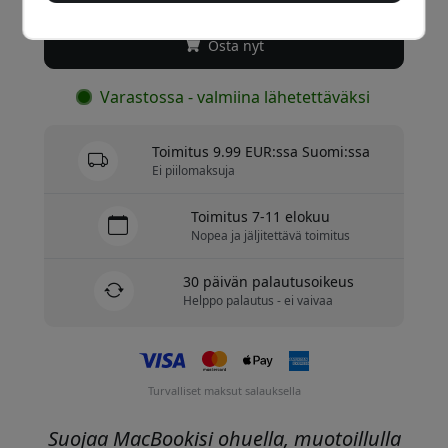
Osta nyt
Varastossa - valmiina lähetettäväksi
Toimitus 9.99 EUR:ssa Suomi:ssa
Ei piilomaksuja
Toimitus 7-11 elokuu
Nopea ja jäljitettävä toimitus
30 päivän palautusoikeus
Helppo palautus - ei vaivaa
Turvalliset maksut salauksella
Suojaa MacBookisi ohuella, muotoillulla