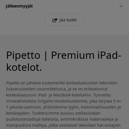
Jälleenmyyjät
Jaa tuote
Pipetto | Premium iPad-
kotelot.
Pipetto on johtava tuotemerkki korkealaatuisten teknisten
lisävarusteiden suunnittelussa, ja se on erikoistunut
korkealaatuisiin iPad- ja MacBook-koteloihin. Tunnettu
innovatiivisesta Origami-muotoilustamme, joka tarjoaa 5-in-
1-jalusta-asennon, yhdistämme tyylin, toiminnallisuuden ja
kestävyyden. Tuotteisiimme kuuluu sotilasluokan
pudotustestattuja koteloita, antimikrobisia materiaaleja ja
monipuolisia malleja, jotka vastaavat tekniikan harrastajien