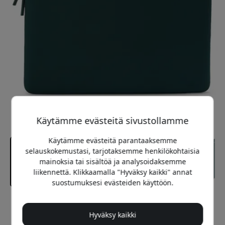
Käytämme evästeitä sivustollamme
Käytämme evästeitä parantaaksemme
selauskokemustasi, tarjotaksemme henkilökohtaisia
mainoksia tai sisältöä ja analysoidaksemme
liikennettä. Klikkaamalla "Hyväksy kaikki" annat
suostumuksesi evästeiden käyttöön.
Suositeltava hinta
39.99 EUR
Hyväksy kaikki