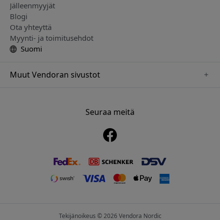
Jälleenmyyjät
Blogi
Ota yhteyttä
Myynti- ja toimitusehdot
Suomi
Muut Vendoran sivustot
www.alogic.se
www.clickandgrow.se
Seuraa meitä
www.paperlike.se
www.herqs.se
www.just-mobile.se
www.nordicsmartlight.se
www.myfirst.se
Tekijänoikeus © 2026 Vendora Nordic