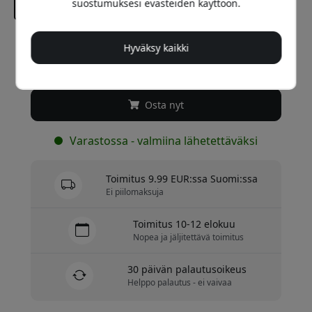
suostumuksesi evästeiden käyttöön.
Suositeltava hinta
Hyväksy kaikki
34.99 EUR
Osta nyt
Varastossa - valmiina lähetettäväksi
Toimitus 9.99 EUR:ssa Suomi:ssa
Ei piilomaksuja
Toimitus 10-12 elokuu
Nopea ja jäljitettävä toimitus
30 päivän palautusoikeus
Helppo palautus - ei vaivaa