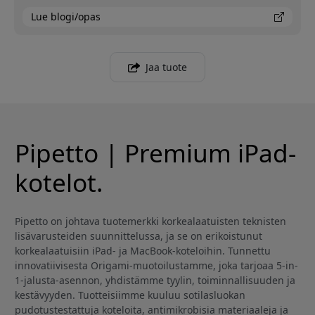
Lue blogi/opas
Jaa tuote
Pipetto | Premium iPad-
kotelot.
Pipetto on johtava tuotemerkki korkealaatuisten teknisten
lisävarusteiden suunnittelussa, ja se on erikoistunut
korkealaatuisiin iPad- ja MacBook-koteloihin. Tunnettu
innovatiivisesta Origami-muotoilustamme, joka tarjoaa 5-in-
1-jalusta-asennon, yhdistämme tyylin, toiminnallisuuden ja
kestävyyden. Tuotteisiimme kuuluu sotilasluokan
pudotustestattuja koteloita, antimikrobisia materiaaleja ja