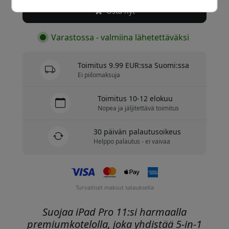
Osta nyt
Varastossa - valmiina lähetettäväksi
Toimitus 9.99 EUR:ssa Suomi:ssa
Ei piilomaksuja
Toimitus 10-12 elokuu
Nopea ja jäljitettävä toimitus
30 päivän palautusoikeus
Helppo palautus - ei vaivaa
Turvalliset maksut salauksella
Suojaa iPad Pro 11:si harmaalla
premiumkotelolla, joka yhdistää 5-in-1