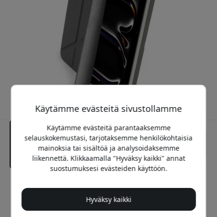
Käytämme evästeitä sivustollamme
Käytämme evästeitä parantaaksemme
selauskokemustasi, tarjotaksemme henkilökohtaisia
mainoksia tai sisältöä ja analysoidaksemme
liikennettä. Klikkaamalla "Hyväksy kaikki" annat
suostumuksesi evästeiden käyttöön.
Suositeltava hinta
54.99 EUR
Hyväksy kaikki