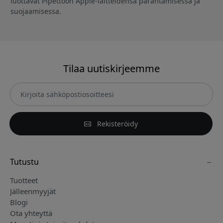
luottavat Pipettoon Apple-laitteidensa parantamisessa ja
suojaamisessa.
Tilaa uutiskirjeemme
Rekisteröidy
Tutustu
Tuotteet
Jälleenmyyjät
Blogi
Ota yhteyttä