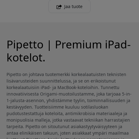
Jaa tuote
Pipetto | Premium iPad-
kotelot.
Pipetto on johtava tuotemerkki korkealaatuisten teknisten
lisävarusteiden suunnittelussa, ja se on erikoistunut
korkealaatuisiin iPad- ja MacBook-koteloihin. Tunnettu
innovatiivisesta Origami-muotoilustamme, joka tarjoaa 5-in-
1-jalusta-asennon, yhdistämme tyylin, toiminnallisuuden ja
kestävyyden. Tuotteisiimme kuuluu sotilasluokan
pudotustestattuja koteloita, antimikrobisia materiaaleja ja
monipuolisia malleja, jotka vastaavat tekniikan harrastajien
tarpeita. Pipetto on sitoutunut asiakastyytyväisyyteen ja
antaa elinikäisen takuun, joten asiakkaat ympäri maailmaa