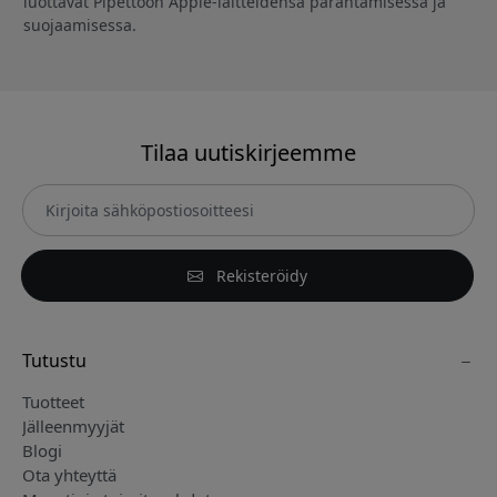
luottavat Pipettoon Apple-laitteidensa parantamisessa ja
suojaamisessa.
Tilaa uutiskirjeemme
Rekisteröidy
Tutustu
Tuotteet
Jälleenmyyjät
Blogi
Ota yhteyttä