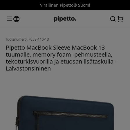
Virallinen Pipetto® Suomi
Tuotenumero: P058-110-13
Pipetto MacBook Sleeve MacBook 13
tuumalle, memory foam -pehmusteella,
tekoturkisvuorilla ja etuosan lisätaskulla -
Laivastonsininen