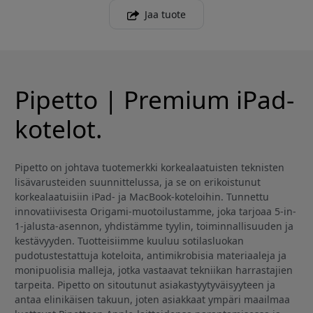
Jaa tuote
Pipetto | Premium iPad-
kotelot.
Pipetto on johtava tuotemerkki korkealaatuisten teknisten
lisävarusteiden suunnittelussa, ja se on erikoistunut
korkealaatuisiin iPad- ja MacBook-koteloihin. Tunnettu
innovatiivisesta Origami-muotoilustamme, joka tarjoaa 5-in-
1-jalusta-asennon, yhdistämme tyylin, toiminnallisuuden ja
kestävyyden. Tuotteisiimme kuuluu sotilasluokan
pudotustestattuja koteloita, antimikrobisia materiaaleja ja
monipuolisia malleja, jotka vastaavat tekniikan harrastajien
tarpeita. Pipetto on sitoutunut asiakastyytyväisyyteen ja
antaa elinikäisen takuun, joten asiakkaat ympäri maailmaa