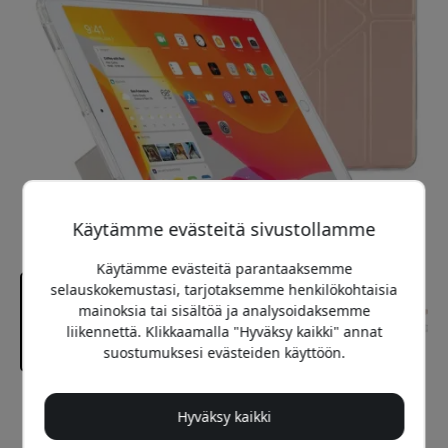
Käytämme evästeitä sivustollamme
Käytämme evästeitä parantaaksemme
selauskokemustasi, tarjotaksemme henkilökohtaisia
mainoksia tai sisältöä ja analysoidaksemme
liikennettä. Klikkaamalla "Hyväksy kaikki" annat
suostumuksesi evästeiden käyttöön.
Suositeltava hinta
Hyväksy kaikki
34.99 EUR