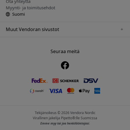
Ota yhteyttä
Myynti- ja toimitusehdot
Suomi
Muut Vendoran sivustot
www.alogic.se
www.clickandgrow.se
Seuraa meitä
www.paperlike.se
www.herqs.se
www.just-mobile.se
www.nordicsmartlight.se
www.myfirst.se
Tekijänoikeus © 2026 Vendora Nordic
Virallinen jakelija Pipetto®:lle Suomi:ssa
Emme myy tai jaa henkilötietojasi.