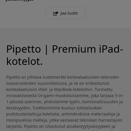
Jaa tuote
Pipetto | Premium iPad-
kotelot.
Pipetto on johtava tuotemerkki korkealaatuisten teknisten
lisävarusteiden suunnittelussa, ja se on erikoistunut
korkealaatuisiin iPad- ja MacBook-koteloihin. Tunnettu
innovatiivisesta Origami-muotoilustamme, joka tarjoaa 5-in-
1-jalusta-asennon, yhdistämme tyylin, toiminnallisuuden ja
kestävyyden. Tuotteisiimme kuuluu sotilasluokan
pudotustestattuja koteloita, antimikrobisia materiaaleja ja
monipuolisia malleja, jotka vastaavat tekniikan harrastajien
tarpeita. Pipetto on sitoutunut asiakastyytyväisyyteen ja