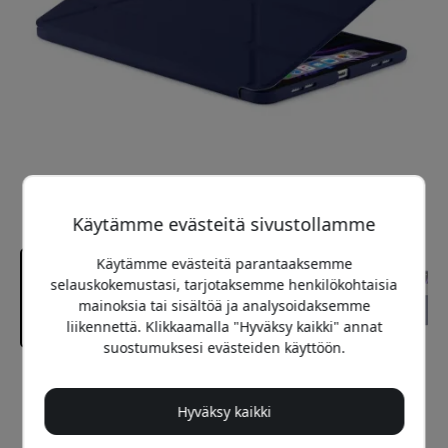
Käytämme evästeitä sivustollamme
Käytämme evästeitä parantaaksemme
selauskokemustasi, tarjotaksemme henkilökohtaisia
mainoksia tai sisältöä ja analysoidaksemme
liikennettä. Klikkaamalla "Hyväksy kaikki" annat
suostumuksesi evästeiden käyttöön.
Suositeltava hinta
54.99 EUR
Hyväksy kaikki