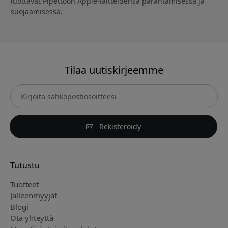
luottavat Pipettoon Apple-laitteidensa parantamisessa ja
suojaamisessa.
Tilaa uutiskirjeemme
Rekisteröidy
Tutustu
Tuotteet
Jälleenmyyjät
Blogi
Ota yhteyttä