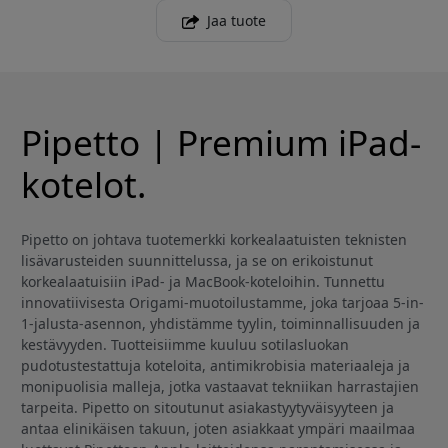
Jaa tuote
Pipetto | Premium iPad-
kotelot.
Pipetto on johtava tuotemerkki korkealaatuisten teknisten
lisävarusteiden suunnittelussa, ja se on erikoistunut
korkealaatuisiin iPad- ja MacBook-koteloihin. Tunnettu
innovatiivisesta Origami-muotoilustamme, joka tarjoaa 5-in-
1-jalusta-asennon, yhdistämme tyylin, toiminnallisuuden ja
kestävyyden. Tuotteisiimme kuuluu sotilasluokan
pudotustestattuja koteloita, antimikrobisia materiaaleja ja
monipuolisia malleja, jotka vastaavat tekniikan harrastajien
tarpeita. Pipetto on sitoutunut asiakastyytyväisyyteen ja
antaa elinikäisen takuun, joten asiakkaat ympäri maailmaa