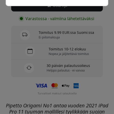
Osta nyt
Varastossa - valmiina lähetettäväksi
Toimitus 9.99 EUR:ssa Suomi:ssa
Ei piilomaksuja
Toimitus 10-12 elokuu
Nopea ja jäljitettävä toimitus
30 päivän palautusoikeus
Helppo palautus - ei vaivaa
Turvalliset maksut salauksella
Pipetto Origami No1 antaa vuoden 2021 iPad
Pro 11 tuuman mallillesi tyylikkään suojan