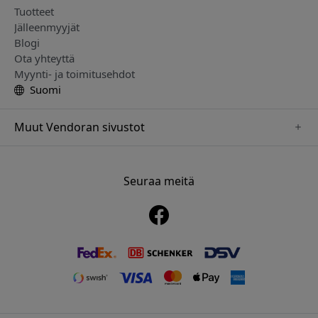
Tuotteet
Jälleenmyyjät
Blogi
Ota yhteyttä
Myynti- ja toimitusehdot
Suomi
Muut Vendoran sivustot
www.alogic.se
www.clickandgrow.se
Seuraa meitä
www.paperlike.se
www.herqs.se
www.just-mobile.se
www.nordicsmartlight.se
www.myfirst.se