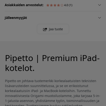
Asiakkaiden arvostelut:
4.0 (1)
Jälleenmyyjät
Jaa tuote
Pipetto | Premium iPad-
kotelot.
Pipetto on johtava tuotemerkki korkealaatuisten teknisten
lisävarusteiden suunnittelussa, ja se on erikoistunut
korkealaatuisiin iPad- ja MacBook-koteloihin. Tunnettu
innovatiivisesta Origami-muotoilustamme, joka tarjoaa 5-in-
1-jalusta-asennon, yhdistämme tyylin, toiminnallisuuden ja
kestävyyden. Tuotteisiimme kuuluu sotilasluokan