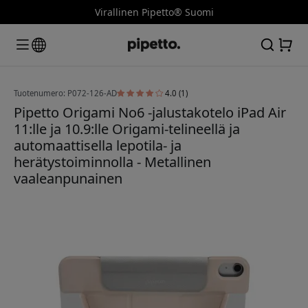
Virallinen Pipetto® Suomi
Tuotenumero: P072-126-AD
4.0 (1)
Pipetto Origami No6 -jalustakotelo iPad Air
11:lle ja 10.9:lle Origami-telineellä ja
automaattisella lepotila- ja
herätystoiminnolla - Metallinen
vaaleanpunainen