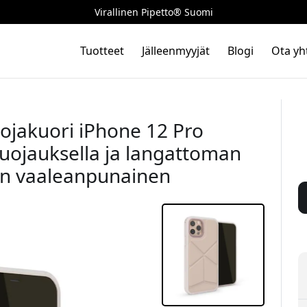
Virallinen Pipetto® Suomi
Tuotteet
Jälleenmyyjät
Blogi
Ota yh
ojakuori iPhone 12 Pro
nsuojauksella ja langattoman
nen vaaleanpunainen