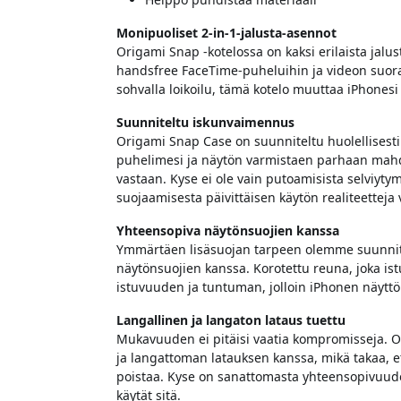
Monipuoliset 2-in-1-jalusta-asennot
Origami Snap -kotelossa on kaksi erilaista jalu
handsfree FaceTime-puheluihin ja videon suor
sohvalla loikoilu, tämä kotelo muuttaa iPhonesi 
Suunniteltu iskunvaimennus
Origami Snap Case on suunniteltu huolellisesti
puhelimesi ja näytön varmistaen parhaan mahd
vastaan. Kyse ei ole vain putoamisista selviyty
suojaamisesta päivittäisen käytön realiteetteja 
Yhteensopiva näytönsuojien kanssa
Ymmärtäen lisäsuojan tarpeen olemme suunnitell
näytönsuojien kanssa. Korotettu reuna, joka i
istuvuuden ja tuntuman, jolloin iPhonen näytt
Langallinen ja langaton lataus tuettu
Mukavuuden ei pitäisi vaatia kompromisseja. O
ja langattoman latauksen kanssa, mikä takaa, ett
poistaa. Kyse on sanattomasta yhteensopivuude
käytät sitä.