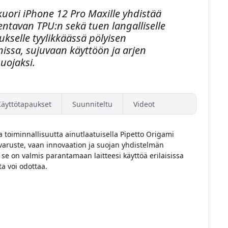
uori iPhone 12 Pro Maxille yhdistää
mentavan TPU:n sekä tuen langalliselle
ukselle tyylikkäässä pölyisen
issa, sujuvaan käyttöön ja arjen
suojaksi.
Käyttötapaukset
Suunniteltu
Videot
 toiminnallisuutta ainutlaatuisella Pipetto Origami
sävaruste, vaan innovaation ja suojan yhdistelmän
se on valmis parantamaan laitteesi käyttöä erilaisissa
ta voi odottaa.