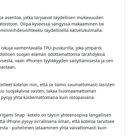
sta-asentoa, jotka tarjoavat täydellisen mukavuuden
atoistoon. Olipa kyseessä sängyssä makaaminen tai
miniviihdesviihteeksi täydellisellä katselukulmalla.
 iskuja vaimentavalla TPU-puskurilla, joka ympäröi
ollisen suojan elämän odottamattomia tärähdyksiä
misestä, vaan iPhonen tyylikkyyden säilyttämisestä ja sen
vastaan.
eet kotelon niin, että se toimii saumattomasti lasisten
stuu suojakalvoa vasten, takaa huomaamattoman
ö pysyy yhtä koskemattomana kuin ostopäivänä.
rigami Snap -kotelo on täysin yhteensopiva langallisen
ä iPhone pysyy virrallisena ilman, että koteloa tarvitsee
sta - puhelimen lataaminen yhtä vaivattomasti kuin