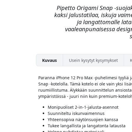
Pipetto Origami Snap -suojak
kaksi jalustatilaa, iskuja vai
ja langattomalle lata
vaaleanpunaisessa design
Kuvaus
Usein kysytyt kysymykset
Paranna iPhone 12 Pro Max -puhelimesi tyyliä ja
Snap -kotelolla. Tämä kotelo ei ole vain yksi li
ruumiillistuma. Älykkään suunnittelun ansiosta 
ympäristöissä - juuri niin kuin premium-kotelol
Monipuoliset 2-in-1-jalusta-asennot
Suunniteltu iskunvaimennus
Yhteensopiva näytönsuojien kanssa
Tukee langallista ja langatonta latausta
Helppo puhdistaa materiaali