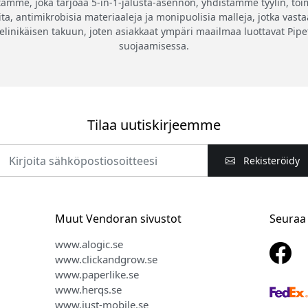
amme, joka tarjoaa 5-in-1-jalusta-asennon, yhdistämme tyylin, to
ta, antimikrobisia materiaaleja ja monipuolisia malleja, jotka vastaa
 elinikäisen takuun, joten asiakkaat ympäri maailmaa luottavat Pip
suojaamisessa.
Tilaa uutiskirjeemme
Rekisteröidy
Muut Vendoran sivustot
Seuraa
www.alogic.se
www.clickandgrow.se
www.paperlike.se
www.herqs.se
www.just-mobile.se