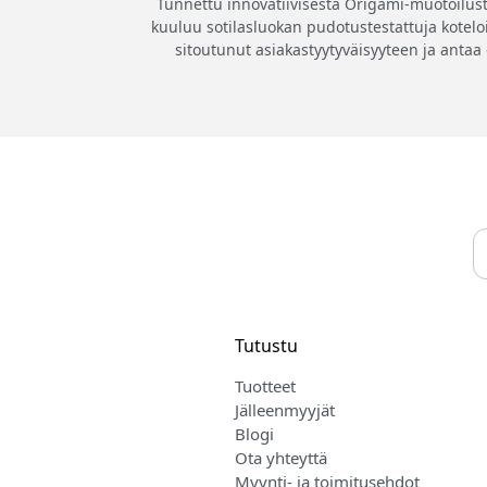
Tunnettu innovatiivisesta Origami-muotoilust
kuuluu sotilasluokan pudotustestattuja koteloi
sitoutunut asiakastyytyväisyyteen ja antaa
Tutustu
Tuotteet
Jälleenmyyjät
Blogi
Ota yhteyttä
Myynti- ja toimitusehdot