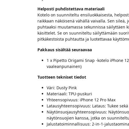
Helposti puhdistettava materiaali
Kotelo on suunniteltu ensiluokkaisesta, helpost
raikkaan näköisenä vähällä vaivalla. Sen sileä, j
puhtaaksi muutamassa sekunnissa säilyttäen kii
käsittelet. Se on suunniteltu säilyttämään suori
pitkäkestoista puhtautta ja luotettavaa käyttö
Pakkaus sisältää seuraavaa
1 x Pipetto Origami Snap -kotelo iPhone 12
vaaleanpunainen)
Tuotteen tekniset tiedot
Väri: Dusty Pink
Materiaali: TPU-puskuri
Yhteensopivuus: iPhone 12 Pro Max
Latausyhteensopivuus: Lataus: Tukee sekä l
Näytönsuojausyhteensopivuus: Näytönsuoj
näytönsuojien kanssa, jotka on suunniteltu
Jalustatoiminnallisuus: 2-in-1-jalustaomin