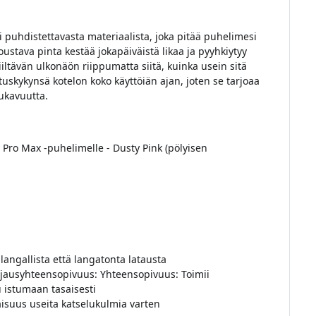
i puhdistettavasta materiaalista, joka pitää puhelimesi
oustava pinta kestää jokapäiväistä likaa ja pyyhkiytyy
ltävän ulkonäön riippumatta siitä, kuinka usein sitä
tuskykynsä kotelon koko käyttöiän ajan, joten se tarjoaa
mukavuutta.
 Pro Max -puhelimelle - Dusty Pink (pölyisen
angallista että langatonta latausta
ausyhteensopivuus: Yhteensopivuus: Toimii
 istumaan tasaisesti
aisuus useita katselukulmia varten