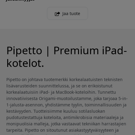
Jaa tuote
Pipetto | Premium iPad-
kotelot.
Pipetto on johtava tuotemerkki korkealaatuisten teknisten
lisävarusteiden suunnittelussa, ja se on erikoistunut
korkealaatuisiin iPad- ja MacBook-koteloihin. Tunnettu
innovatiivisesta Origami-muotoilustamme, joka tarjoaa 5-in-
1-jalusta-asennon, yhdistämme tyylin, toiminnallisuuden ja
kestävyyden. Tuotteisiimme kuuluu sotilasluokan
pudotustestattuja koteloita, antimikrobisia materiaaleja ja
monipuolisia malleja, jotka vastaavat tekniikan harrastajien
tarpeita. Pipetto on sitoutunut asiakastyytyväisyyteen ja