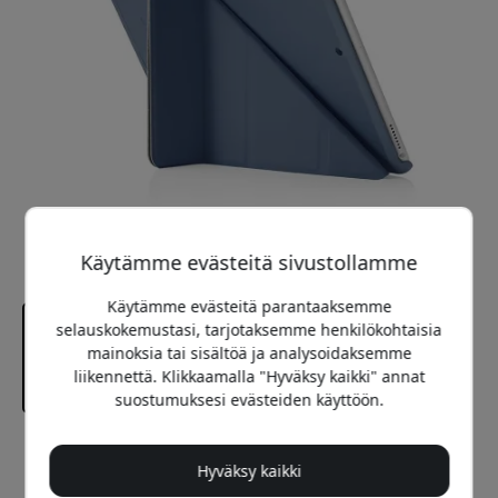
Käytämme evästeitä sivustollamme
Käytämme evästeitä parantaaksemme
selauskokemustasi, tarjotaksemme henkilökohtaisia
mainoksia tai sisältöä ja analysoidaksemme
liikennettä. Klikkaamalla "Hyväksy kaikki" annat
suostumuksesi evästeiden käyttöön.
Suositeltava hinta
Hyväksy kaikki
39.99 EUR