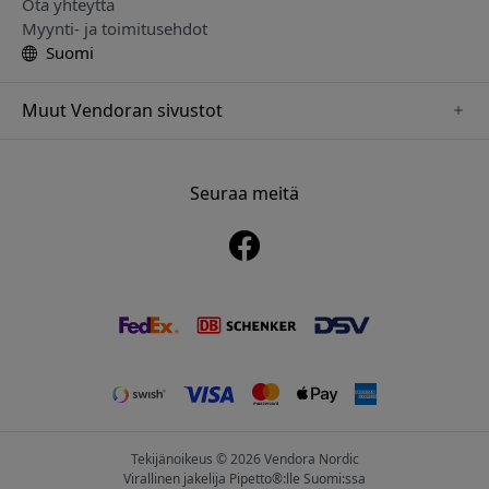
Ota yhteyttä
Myynti- ja toimitusehdot
Suomi
Muut Vendoran sivustot
www.alogic.se
www.clickandgrow.se
Seuraa meitä
www.paperlike.se
www.herqs.se
www.just-mobile.se
www.nordicsmartlight.se
www.myfirst.se
Tekijänoikeus © 2026 Vendora Nordic
Virallinen jakelija Pipetto®:lle Suomi:ssa