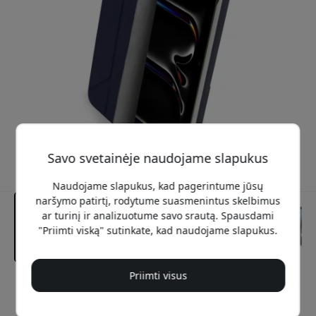
Savo svetainėje naudojame slapukus
Naudojame slapukus, kad pagerintume jūsų
naršymo patirtį, rodytume suasmenintus skelbimus
ar turinį ir analizuotume savo srautą. Spausdami
"Priimti viską" sutinkate, kad naudojame slapukus.
Priimti visus
Rekomenduojama kaina
54.99 EUR