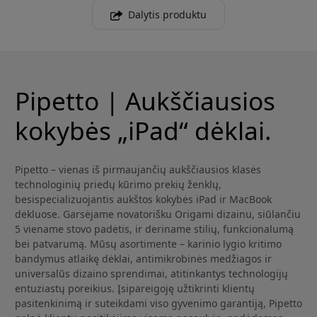
Dalytis produktu
Pipetto | Aukščiausios
kokybės „iPad“ dėklai.
Pipetto – vienas iš pirmaujančių aukščiausios klasės
technologinių priedų kūrimo prekių ženklų,
besispecializuojantis aukštos kokybės iPad ir MacBook
dėkluose. Garsėjame novatorišku Origami dizainu, siūlančiu
5 viename stovo padėtis, ir deriname stilių, funkcionalumą
bei patvarumą. Mūsų asortimente – karinio lygio kritimo
bandymus atlaikę dėklai, antimikrobinės medžiagos ir
universalūs dizaino sprendimai, atitinkantys technologijų
entuziastų poreikius. Įsipareigoję užtikrinti klientų
pasitenkinimą ir suteikdami viso gyvenimo garantiją, Pipetto