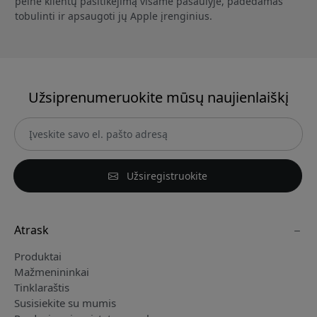
pelnė klientų pasitikėjimą visame pasaulyje, padėdamas
tobulinti ir apsaugoti jų Apple įrenginius.
Užsiprenumeruokite mūsų naujienlaiškį
Užsiregistruokite
Atrask
Produktai
Mažmenininkai
Tinklaraštis
Susisiekite su mumis