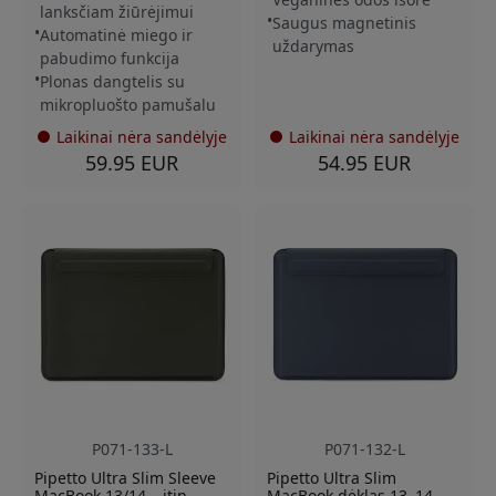
lanksčiam žiūrėjimui
Saugus magnetinis
Automatinė miego ir
uždarymas
pabudimo funkcija
Plonas dangtelis su
mikropluošto pamušalu
Laikinai nėra sandėlyje
Laikinai nėra sandėlyje
59.95 EUR
54.95 EUR
P071-133-L
P071-132-L
Pipetto Ultra Slim Sleeve
Pipetto Ultra Slim
MacBook 13/14 – itin
MacBook dėklas 13–14