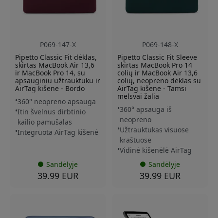
P069-147-X
P069-148-X
Pipetto Classic Fit dėklas,
Pipetto Classic Fit Sleeve
skirtas MacBook Air 13,6
skirtas MacBook Pro 14
ir MacBook Pro 14, su
colių ir MacBook Air 13,6
apsauginiu užtrauktuku ir
colių, neopreno dėklas su
AirTag kišene - Bordo
AirTag kišene - Tamsi
melsvai žalia
360° neopreno apsauga
360° apsauga iš
Itin švelnus dirbtinio
neopreno
kailio pamušalas
Užtrauktukas visuose
Integruota AirTag kišenė
kraštuose
Vidinė kišenėlė AirTag
Sandėlyje
Sandėlyje
39.99 EUR
39.99 EUR