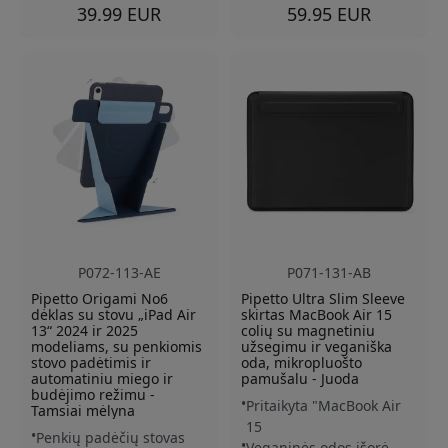
39.99 EUR
59.95 EUR
P072-113-AE
P071-131-AB
Pipetto Origami No6
Pipetto Ultra Slim Sleeve
dėklas su stovu „iPad Air
skirtas MacBook Air 15
13“ 2024 ir 2025
colių su magnetiniu
modeliams, su penkiomis
užsegimu ir veganiška
stovo padėtimis ir
oda, mikropluošto
automatiniu miego ir
pamušalu - Juoda
budėjimo režimu -
Pritaikyta "MacBook Air
Tamsiai mėlyna
15
Penkių padėčių stovas
Veganinės odos išorė