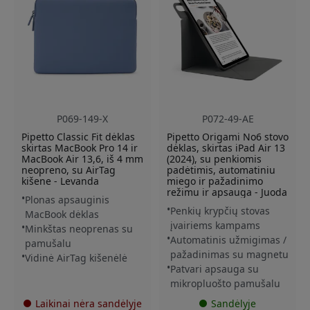
P069-149-X
P072-49-AE
Pipetto Classic Fit dėklas
Pipetto Origami No6 stovo
skirtas MacBook Pro 14 ir
dėklas, skirtas iPad Air 13
MacBook Air 13,6, iš 4 mm
(2024), su penkiomis
neopreno, su AirTag
padėtimis, automatiniu
kišene - Levanda
miego ir pažadinimo
režimu ir apsauga - Juoda
Plonas apsauginis
Penkių krypčių stovas
MacBook dėklas
įvairiems kampams
Minkštas neoprenas su
Automatinis užmigimas /
pamušalu
pažadinimas su magnetu
Vidinė AirTag kišenėlė
Patvari apsauga su
mikropluošto pamušalu
Laikinai nėra sandėlyje
Sandėlyje