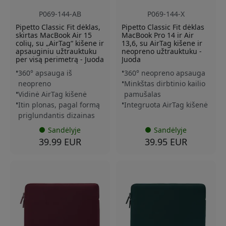
P069-144-AB
P069-144-X
Pipetto Classic Fit dėklas,
Pipetto Classic Fit dėklas
skirtas MacBook Air 15
MacBook Pro 14 ir Air
colių, su „AirTag“ kišene ir
13,6, su AirTag kišene ir
apsauginiu užtrauktuku
neopreno užtrauktuku -
per visą perimetrą - Juoda
Juoda
360° apsauga iš
360° neopreno apsauga
neopreno
Minkštas dirbtinio kailio
Vidinė AirTag kišenė
pamušalas
Itin plonas, pagal formą
Integruota AirTag kišenė
priglundantis dizainas
Sandėlyje
Sandėlyje
39.99 EUR
39.95 EUR