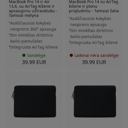
MacBook Pro 14 ir Air
MacBook Pro 14 su AirTag
13,6, su AirTag kišene ir
kišene ir plonu
apsauginiu užtrauktuku -
prigludimu - Tamsiai žalia
Tamsiai mėlyna
Aukščiausios kokybės
Aukščiausios kokybės
neopreno apsauga
neopreno 360° apsauga
Itin minkštas dirbtinio
Itin minkštas dirbtinio
kailio pamušalas
kailio pamušalas
Integruota AirTag kišenė
Integruota AirTag kišenė
Sandėlyje
Laikinai nėra sandėlyje
39.99 EUR
39.99 EUR