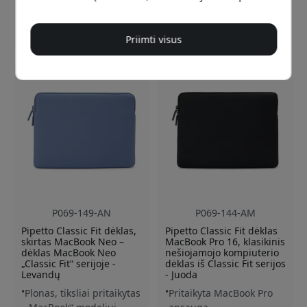
Sandėlyje
Sandėlyje
39.99 EUR
39.99 EUR
Priimti visus
P069-149-AN
P069-144-AM
Pipetto Classic Fit dėklas,
Pipetto Classic Fit dėklas
skirtas MacBook Neo –
MacBook Pro 16, klasikinis
dėklas MacBook Neo
nešiojamojo kompiuterio
„Classic Fit“ serijoje -
dėklas iš Classic Fit serijos
Levandų
- Juoda
Plonas, tiksliai pritaikytas
Pritaikyta MacBook Pro