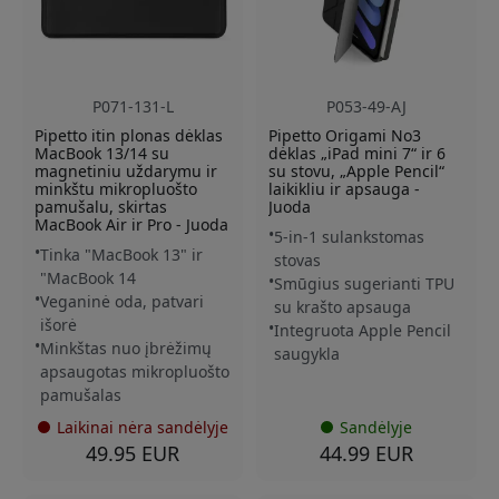
P071-131-L
P053-49-AJ
Pipetto itin plonas dėklas
Pipetto Origami No3
MacBook 13/14 su
dėklas „iPad mini 7“ ir 6
magnetiniu uždarymu ir
su stovu, „Apple Pencil“
minkštu mikropluošto
laikikliu ir apsauga -
pamušalu, skirtas
Juoda
MacBook Air ir Pro - Juoda
5-in-1 sulankstomas
Tinka "MacBook 13" ir
stovas
"MacBook 14
Smūgius sugerianti TPU
Veganinė oda, patvari
su krašto apsauga
išorė
Integruota Apple Pencil
Minkštas nuo įbrėžimų
saugykla
apsaugotas mikropluošto
pamušalas
Laikinai nėra sandėlyje
Sandėlyje
49.95 EUR
44.99 EUR