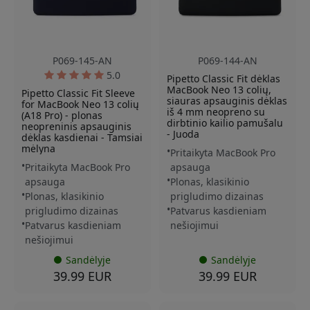
P069-145-AN
P069-144-AN
5.0
Pipetto Classic Fit dėklas
MacBook Neo 13 colių,
Pipetto Classic Fit Sleeve
siauras apsauginis dėklas
for MacBook Neo 13 colių
iš 4 mm neopreno su
(A18 Pro) - plonas
dirbtinio kailio pamušalu
neopreninis apsauginis
- Juoda
dėklas kasdienai - Tamsiai
mėlyna
Pritaikyta MacBook Pro
Pritaikyta MacBook Pro
apsauga
apsauga
Plonas, klasikinio
Plonas, klasikinio
prigludimo dizainas
prigludimo dizainas
Patvarus kasdieniam
Patvarus kasdieniam
nešiojimui
nešiojimui
Sandėlyje
Sandėlyje
39.99 EUR
39.99 EUR