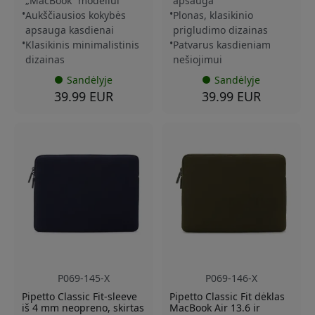
„MacBook“ modeliui
apsauga
Aukščiausios kokybės
Plonas, klasikinio
apsauga kasdienai
prigludimo dizainas
Klasikinis minimalistinis
Patvarus kasdieniam
dizainas
nešiojimui
Sandėlyje
Sandėlyje
39.99 EUR
39.99 EUR
P069-145-X
P069-146-X
Pipetto Classic Fit-sleeve
Pipetto Classic Fit dėklas
iš 4 mm neopreno, skirtas
MacBook Air 13.6 ir