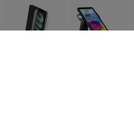
P052-49-AJ
P072-49-V
Pipetto Origami No1
Pipetto Origami No6
dėklas skirtas iPad mini 7
dėklas su stovu „iPad“ 10-
ir 6 su 5 viename stovu ir
osios kartos (2022)
„Apple Pencil“ 2-osios
įrenginiui su 5 viename
kartos palaikymu - Juoda
stovu ir automatiniu
užmigimo / pažadinimo
"5-in-1" origami stovas
režimu - Juoda
įvairiems režimams
Penki origami stendo
Smūgius sugerianti TPU,
režimai "penki viename
užtikrinanti visišką
Automatinis poilsis ir
apsaugą
žadinimas
Apple Pencil krovimo