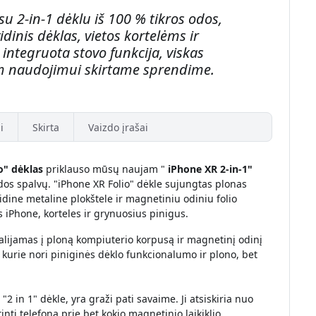
u 2-in-1 dėklu iš 100 % tikros odos,
inis dėklas, vietos kortelėms ir
integruota stovo funkcija, viskas
 naudojimui skirtame sprendime.
i
Skirta
Vaizdo įrašai
o" dėklas
priklauso mūsų naujam "
iPhone XR 2-in-1"
odos spalvų. "iPhone XR Folio" dėkle sujungtas plonas
dine metaline plokštele ir magnetiniu odiniu folio
is iPhone, korteles ir grynuosius pinigus.
dalijamas į ploną kompiuterio korpusą ir magnetinį odinį
 kurie nori piniginės dėklo funkcionalumo ir plono, bet
"2 in 1" dėkle, yra graži pati savaime. Ji atsiskiria nuo
inti telefoną prie bet kokio magnetinio laikiklio,