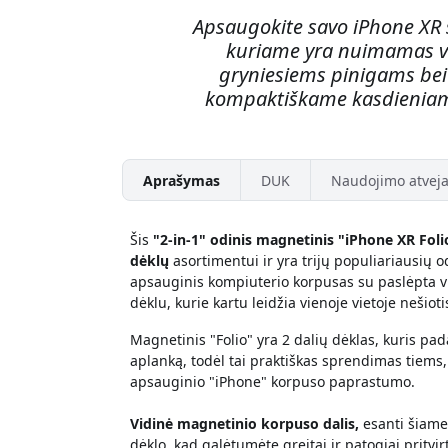
Apsaugokite savo iPhone XR s
kuriame yra nuimamas vid
gryniesiems pinigams bei 
kompaktiškame kasdieniam
Aprašymas
DUK
Naudojimo atveja
Šis
"2-in-1" odinis magnetinis "iPhone XR Foli
dėklų
asortimentui ir yra trijų populiariausių 
apsauginis kompiuterio korpusas su paslėpta vi
dėklu, kurie kartu leidžia vienoje vietoje nešiot
Magnetinis "Folio" yra 2 dalių dėklas, kuris pa
aplanką, todėl tai praktiškas sprendimas tiems,
apsauginio "iPhone" korpuso paprastumo.
Vidinė magnetinio korpuso dalis,
esanti šiame 
dėklo, kad galėtumėte greitai ir patogiai pritvirt