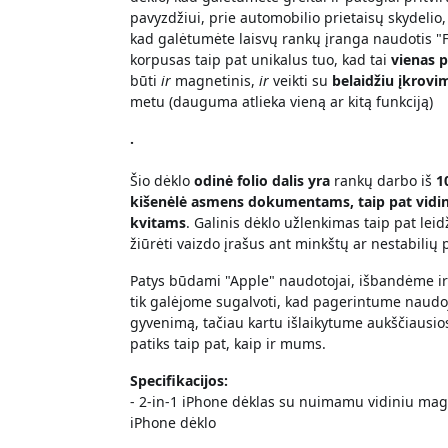
pavyzdžiui, prie automobilio prietaisų skydelio
kad galėtumėte laisvų rankų įranga naudotis "Fa
korpusas taip pat unikalus tuo, kad tai
vienas 
būti
ir
magnetinis,
ir
veikti su
belaidžiu įkrovi
metu (dauguma atlieka vieną ar kitą funkciją)
.
Šio dėklo
odinė folio dalis yra
rankų darbo iš
1
kišenėlė asmens dokumentams, taip pat vidin
kvitams
. Galinis dėklo užlenkimas taip pat leidž
žiūrėti vaizdo įrašus ant minkštų ar nestabilių p
Patys būdami "Apple" naudotojai, išbandėme ir i
tik galėjome sugalvoti, kad pagerintume naudo
gyvenimą, tačiau kartu išlaikytume aukščiausio
patiks taip pat, kaip ir mums.
Specifikacijos:
- 2-in-1 iPhone dėklas su nuimamu vidiniu magn
iPhone dėklo