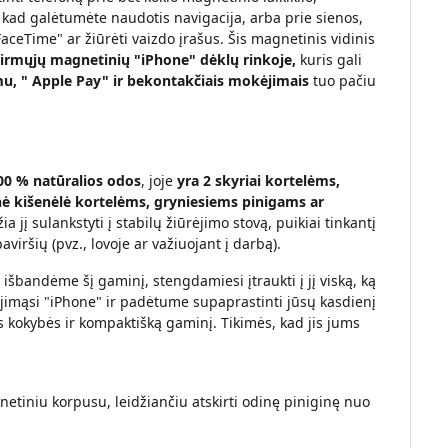
, kad galėtumėte naudotis navigacija, arba prie sienos,
ceTime" ar žiūrėti vaizdo įrašus. Šis magnetinis vidinis
pirmųjų magnetinių "iPhone" dėklų rinkoje,
kuris gali
mu, "
Apple Pay" ir bekontakčiais mokėjimais
tuo pačiu
00 % natūralios odos
, joje
yra 2 skyriai kortelėms,
ė kišenėlė kortelėms, gryniesiems pinigams ar
ia jį sulankstyti į stabilų žiūrėjimo stovą, puikiai tinkantį
aviršių (pvz., lovoje ar važiuojant į darbą).
šbandėme šį gaminį, stengdamiesi įtraukti į jį viską, ką
jimąsi "iPhone" ir padėtume supaprastinti jūsų kasdienį
s kokybės ir kompaktišką gaminį. Tikimės, kad jis jums
etiniu korpusu, leidžiančiu atskirti odinę piniginę nuo