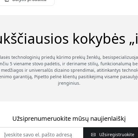
ukščiausios kokybės „i
klasės technologinių priedų kūrimo prekių ženklų, besispecializuoj
nčiu 5 viename stovo padėtis, ir deriname stilių, funkcionalumą be
medžiagos ir universalūs dizaino sprendimai, atitinkantys technolog
enimo garantiją, Pipetto pelnė klientų pasitikėjimą visame pasauly
įrenginius.
Užsiprenumeruokite mūsų naujienlaiškį
Užsiregistruokite