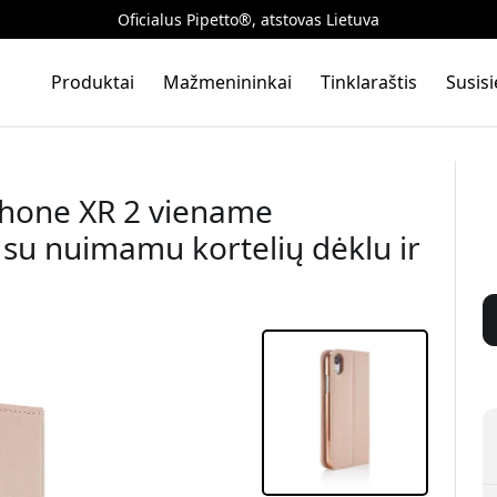
Oficialus Pipetto®, atstovas Lietuva
Produktai
Mažmenininkai
Tinklaraštis
Susis
iPhone XR 2 viename
 su nuimamu kortelių dėklu ir