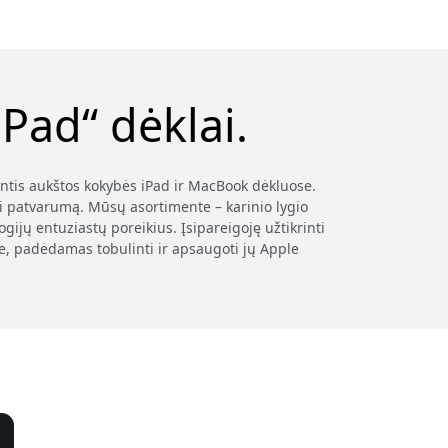
Pad“ dėklai.
antis aukštos kokybės iPad ir MacBook dėkluose.
i patvarumą. Mūsų asortimente – karinio lygio
ijų entuziastų poreikius. Įsipareigoję užtikrinti
je, padėdamas tobulinti ir apsaugoti jų Apple