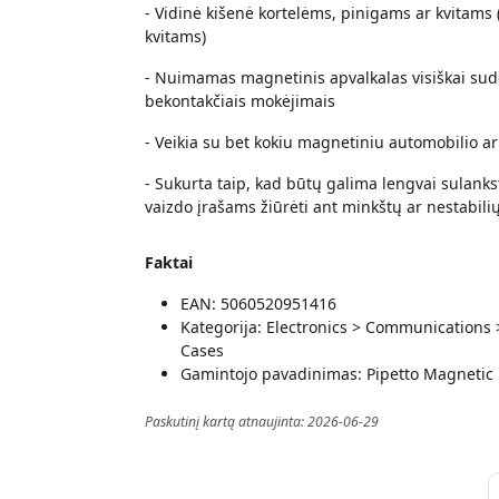
- Vidinė kišenė kortelėms, pinigams ar kvitams (2
kvitams)
- Nuimamas magnetinis apvalkalas visiškai sude
bekontakčiais mokėjimais
- Veikia su bet kokiu magnetiniu automobilio ar 
- Sukurta taip, kad būtų galima lengvai sulanksty
vaizdo įrašams žiūrėti ant minkštų ar nestabilių
Faktai
EAN: 5060520951416
Kategorija: Electronics > Communications
Cases
Gamintojo pavadinimas: Pipetto Magnetic 
Paskutinį kartą atnaujinta: 2026-06-29