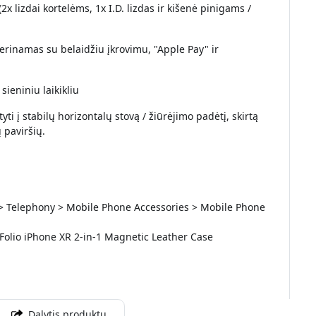
x lizdai kortelėms, 1x I.D. lizdas ir kišenė pinigams /
rinamas su belaidžiu įkrovimu, "Apple Pay" ir
sieniniu laikikliu
ti į stabilų horizontalų stovą / žiūrėjimo padėtį, skirtą
 paviršių.
 > Telephony > Mobile Phone Accessories > Mobile Phone
Folio iPhone XR 2-in-1 Magnetic Leather Case
Dalytis produktu