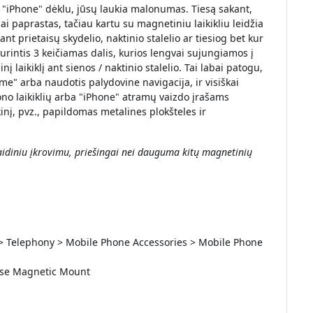
u "iPhone" dėklu, jūsų laukia malonumas. Tiesą sakant,
iai paprastas, tačiau kartu su magnetiniu laikikliu leidžia
i ant prietaisų skydelio, naktinio stalelio ar tiesiog bet kur
turintis 3 keičiamas dalis, kurios lengvai sujungiamos į
inį laikiklį ant sienos / naktinio stalelio. Tai labai patogu,
me" arba naudotis palydovine navigacija, ir visiškai
no laikiklių arba "iPhone" atramų vaizdo įrašams
kinį, pvz., papildomas metalines plokšteles ir
 laidiniu įkrovimu, priešingai nei dauguma kitų magnetinių
 > Telephony > Mobile Phone Accessories > Mobile Phone
ase Magnetic Mount