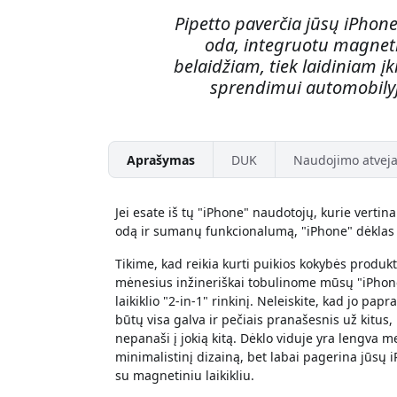
Pipetto paverčia jūsų iPhone
oda, integruotu magnetin
belaidžiam, tiek laidiniam į
sprendimui automobilyj
Aprašymas
DUK
Naudojimo atveja
Jei esate iš tų "iPhone" naudotojų, kurie verti
odą ir sumanų funkcionalumą, "iPhone" dėklas 
Tikime, kad reikia kurti puikios kokybės produk
mėnesius inžineriškai tobulinome mūsų "iPhone 
laikiklio "2-in-1" rinkinį. Neleiskite, kad jo pa
būtų visa galva ir pečiais pranašesnis už kitus
nepanaši į jokią kitą. Dėklo viduje yra lengva me
minimalistinį dizainą, bet labai pagerina jūsų i
su magnetiniu laikikliu.