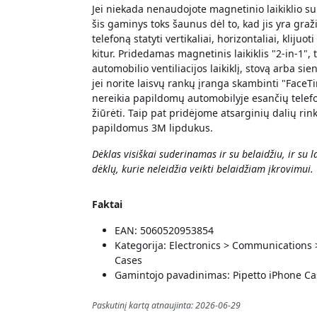
Jei niekada nenaudojote magnetinio laikiklio s
šis gaminys toks šaunus dėl to, kad jis yra graž
telefoną statyti vertikaliai, horizontaliai, klijuot
kitur. Pridedamas magnetinis laikiklis "2-in-1", 
automobilio ventiliacijos laikiklį, stovą arba sien
jei norite laisvų rankų įranga skambinti "FaceTi
nereikia papildomų automobilyje esančių telefo
žiūrėti. Taip pat pridėjome atsarginių dalių rin
papildomus 3M lipdukus.
Dėklas visiškai suderinamas ir su belaidžiu, ir su
dėklų, kurie neleidžia veikti belaidžiam įkrovimui.
Faktai
EAN: 5060520953854
Kategorija: Electronics > Communications
Cases
Gamintojo pavadinimas: Pipetto iPhone C
Paskutinį kartą atnaujinta: 2026-06-29