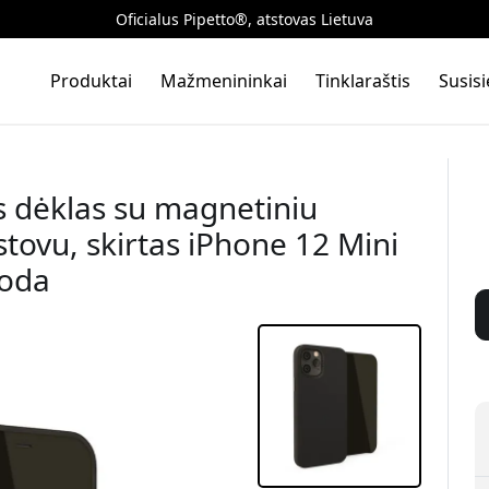
Oficialus Pipetto®, atstovas Lietuva
Produktai
Mažmenininkai
Tinklaraštis
Susis
s dėklas su magnetiniu
 stovu, skirtas iPhone 12 Mini
uoda