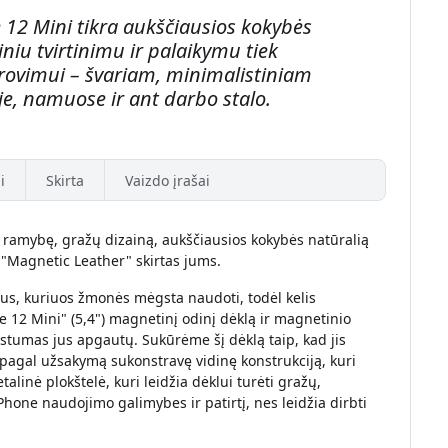
 12 Mini tikra aukščiausios kokybės
iu tvirtinimu ir palaikymu tiek
krovimui – švariam, minimalistiniam
e, namuose ir ant darbo stalo.
i
Skirta
Vaizdo įrašai
na ramybę, gražų dizainą, aukščiausios kokybės natūralią
"Magnetic Leather" skirtas jums.
tus, kuriuos žmonės mėgsta naudoti, todėl kelis
12 Mini" (5,4") magnetinį odinį dėklą ir magnetinio
prastumas jus apgautų. Sukūrėme šį dėklą taip, kad jis
, pagal užsakymą sukonstravę vidinę konstrukciją, kuri
talinė plokštelė, kuri leidžia dėklui turėti gražų,
Phone naudojimo galimybes ir patirtį, nes leidžia dirbti