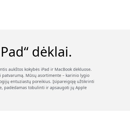
Pad“ dėklai.
antis aukštos kokybės iPad ir MacBook dėkluose.
i patvarumą. Mūsų asortimente – karinio lygio
ijų entuziastų poreikius. Įsipareigoję užtikrinti
je, padėdamas tobulinti ir apsaugoti jų Apple