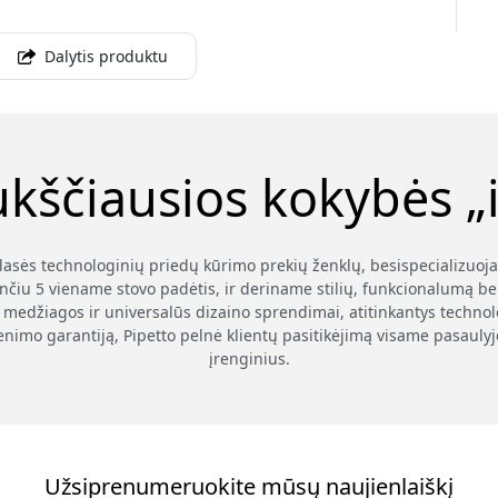
Dalytis produktu
ukščiausios kokybės „i
klasės technologinių priedų kūrimo prekių ženklų, besispecializuoj
nčiu 5 viename stovo padėtis, ir deriname stilių, funkcionalumą be
medžiagos ir universalūs dizaino sprendimai, atitinkantys technolog
enimo garantiją, Pipetto pelnė klientų pasitikėjimą visame pasauly
įrenginius.
Užsiprenumeruokite mūsų naujienlaiškį