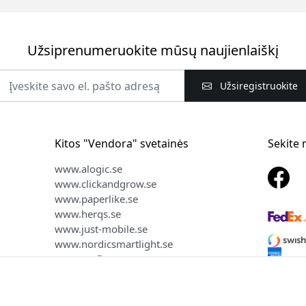
Užsiprenumeruokite mūsų naujienlaiškį
Užsiregistruokite
Kitos "Vendora" svetainės
Sekite
www.alogic.se
www.clickandgrow.se
www.paperlike.se
www.herqs.se
www.just-mobile.se
www.nordicsmartlight.se
www.myfirst.se