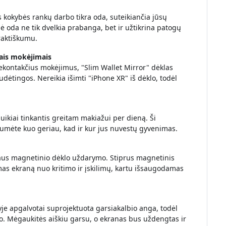
 kokybės rankų darbo tikra oda, suteikiančia jūsų
šinė oda ne tik dvelkia prabanga, bet ir užtikrina patogų
raktiškumu.
ais mokėjimais
bekontakčius mokėjimus, "Slim Wallet Mirror" dėklas
udėtingos. Nereikia išimti "iPhone XR" iš dėklo, todėl
ikiai tinkantis greitam makiažui per dieną. Ši
ytumėte kuo geriau, kad ir kur jus nuvestų gyvenimas.
aus magnetinio dėklo uždarymo. Stiprus magnetinis
as ekraną nuo kritimo ir įskilimų, kartu išsaugodamas
yje apgalvotai suprojektuota garsiakalbio anga, todėl
io. Mėgaukitės aiškiu garsu, o ekranas bus uždengtas ir