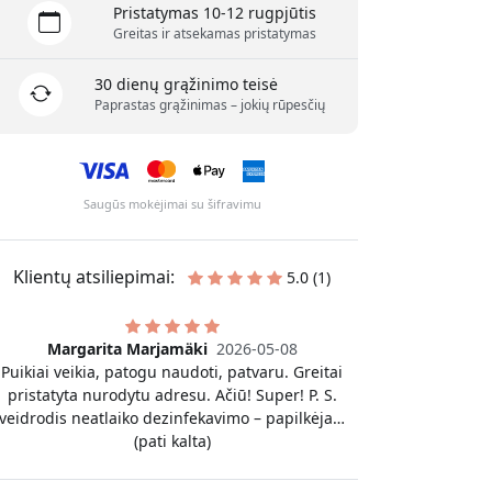
Pristatymas 10-12 rugpjūtis
Greitas ir atsekamas pristatymas
30 dienų grąžinimo teisė
Paprastas grąžinimas – jokių rūpesčių
Saugūs mokėjimai su šifravimu
Klientų atsiliepimai:
5.0 (1)
Margarita Marjamäki
2026-05-08
Puikiai veikia, patogu naudoti, patvaru. Greitai
pristatyta nurodytu adresu. Ačiū! Super! P. S.
veidrodis neatlaiko dezinfekavimo – papilkėja…
(pati kalta)