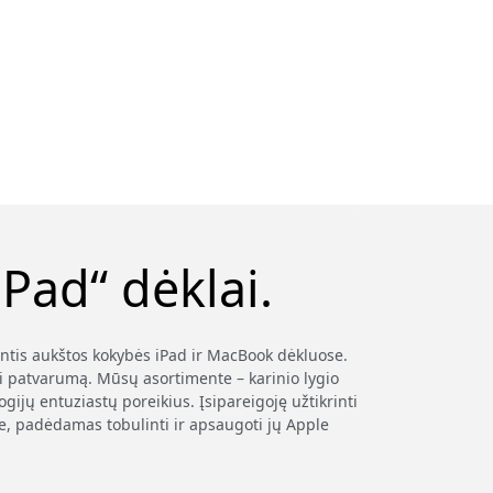
Pad“ dėklai.
antis aukštos kokybės iPad ir MacBook dėkluose.
i patvarumą. Mūsų asortimente – karinio lygio
ijų entuziastų poreikius. Įsipareigoję užtikrinti
je, padėdamas tobulinti ir apsaugoti jų Apple