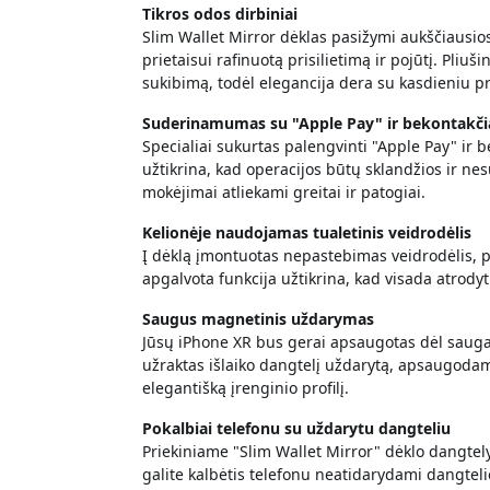
Tikros odos dirbiniai
Slim Wallet Mirror dėklas pasižymi aukščiausios
prietaisui rafinuotą prisilietimą ir pojūtį. Pliu
sukibimą, todėl elegancija dera su kasdieniu p
Suderinamumas su "Apple Pay" ir bekontakči
Specialiai sukurtas palengvinti "Apple Pay" ir 
užtikrina, kad operacijos būtų sklandžios ir nes
mokėjimai atliekami greitai ir patogiai.
Kelionėje naudojamas tualetinis veidrodėlis
Į dėklą įmontuotas nepastebimas veidrodėlis, pu
apgalvota funkcija užtikrina, kad visada atrod
Saugus magnetinis uždarymas
Jūsų iPhone XR bus gerai apsaugotas dėl saug
užraktas išlaiko dangtelį uždarytą, apsaugodam
elegantišką įrenginio profilį.
Pokalbiai telefonu su uždarytu dangteliu
Priekiniame "Slim Wallet Mirror" dėklo dangtel
galite kalbėtis telefonu neatidarydami dangtel