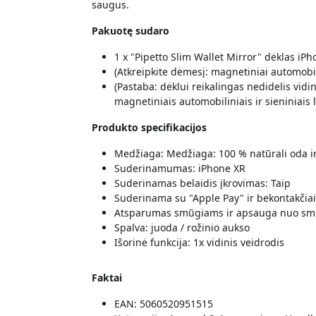
saugus.
Pakuotę sudaro
1 x "Pipetto Slim Wallet Mirror" dėklas iP
(Atkreipkite dėmesį: magnetiniai automobili
(Pastaba: dėklui reikalingas nedidelis vidi
magnetiniais automobiliniais ir sieniniais la
Produkto specifikacijos
Medžiaga: Medžiaga: 100 % natūrali oda i
Suderinamumas: iPhone XR
Suderinamas belaidis įkrovimas: Taip
Suderinama su "Apple Pay" ir bekontakčiai
Atsparumas smūgiams ir apsauga nuo sm
Spalva: juoda / rožinio aukso
Išorinė funkcija: 1x vidinis veidrodis
Faktai
EAN: 5060520951515