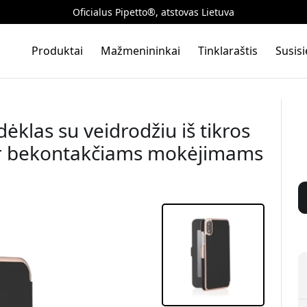
Oficialus Pipetto®, atstovas Lietuva
Produktai
Mažmenininkai
Tinklaraštis
Susis
dėklas su veidrodžiu iš tikros
 ir bekontakčiams mokėjimams