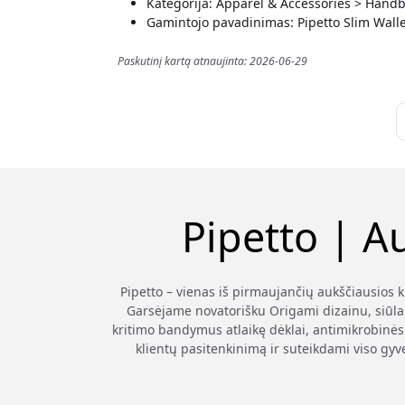
Kategorija: Apparel & Accessories > Handb
Gamintojo pavadinimas: Pipetto Slim Walle
Paskutinį kartą atnaujinta: 2026-06-29
Pipetto | A
Pipetto – vienas iš pirmaujančių aukščiausios 
Garsėjame novatorišku Origami dizainu, siūla
kritimo bandymus atlaikę dėklai, antimikrobinės 
klientų pasitenkinimą ir suteikdami viso gyv