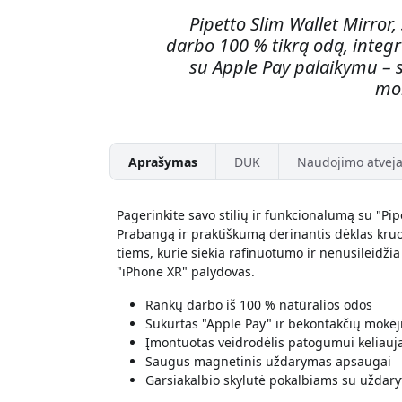
Pipetto Slim Wallet Mirror,
darbo 100 % tikrą odą, integ
su Apple Pay palaikymu – s
mo
Aprašymas
DUK
Naudojimo atveja
Pagerinkite savo stilių ir funkcionalumą su "Pip
Prabangą ir praktiškumą derinantis dėklas kru
tiems, kurie siekia rafinuotumo ir nenusileidži
"iPhone XR" palydovas.
Rankų darbo iš 100 % natūralios odos
Sukurtas "Apple Pay" ir bekontakčių mok
Įmontuotas veidrodėlis patogumui keliauj
Saugus magnetinis uždarymas apsaugai
Garsiakalbio skylutė pokalbiams su uždary