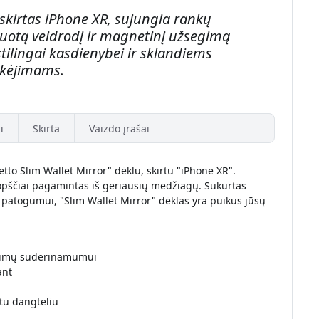
 skirtas iPhone XR, sujungia rankų
ruotą veidrodį ir magnetinį užsegimą
tilingai kasdienybei ir sklandiems
kėjimams.
i
Skirta
Vaizdo įrašai
etto Slim Wallet Mirror" dėklu, skirtu "iPhone XR".
opščiai pagamintas iš geriausių medžiagų. Sukurtas
a patogumui, "Slim Wallet Mirror" dėklas yra puikus jūsų
ėjimų suderinamumui
ant
tu dangteliu