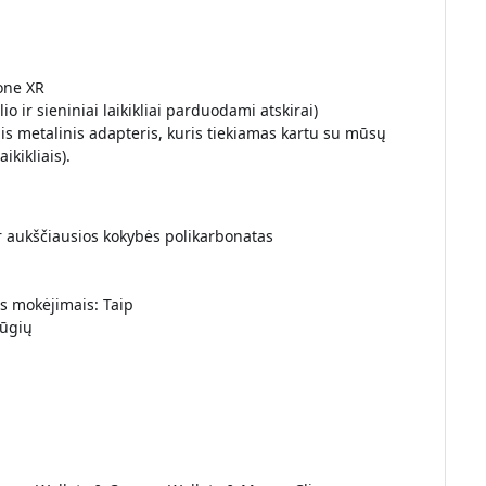
hone XR
o ir sieniniai laikikliai parduodami atskirai)
nis metalinis adapteris, kuris tiekiamas kartu su mūsų
ikikliais).
r aukščiausios kokybės polikarbonatas
s mokėjimais: Taip
ūgių