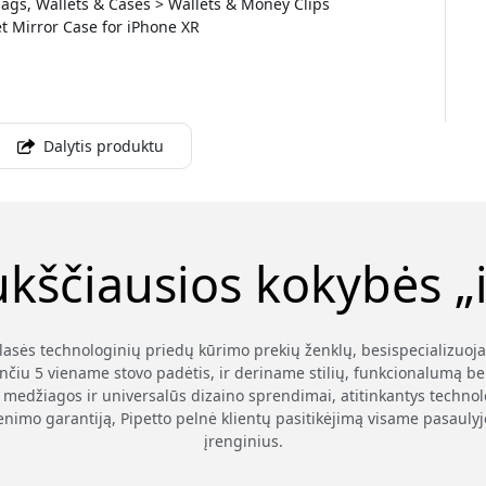
ags, Wallets & Cases > Wallets & Money Clips
t Mirror Case for iPhone XR
Dalytis produktu
ukščiausios kokybės „i
klasės technologinių priedų kūrimo prekių ženklų, besispecializuoj
nčiu 5 viename stovo padėtis, ir deriname stilių, funkcionalumą be
medžiagos ir universalūs dizaino sprendimai, atitinkantys technolog
enimo garantiją, Pipetto pelnė klientų pasitikėjimą visame pasauly
įrenginius.