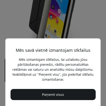
Mēs savā vietnē izmantojam sīkfailus
Mēs izmantojam sīkfailus, lai uzlabotu jūsu
pārlūkošanas pieredzi, rādītu personalizētas
reklāmas vai saturu un analizētu mūsu datplūsmu.
Noklikšķinot uz "Pieņemt visu", jūs piekrītat sīkfailu
izmantošanai.
Ieteicamā cena
Pieņemt visus
54.99 EUR