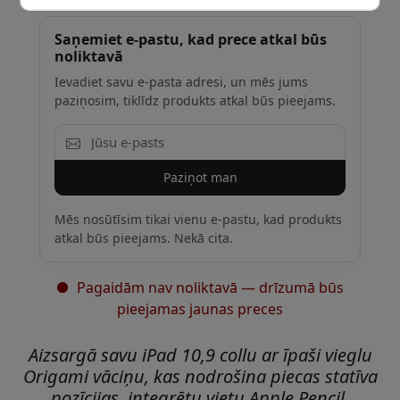
Saņemiet e-pastu, kad prece atkal būs
noliktavā
Ievadiet savu e-pasta adresi, un mēs jums
paziņosim, tiklīdz produkts atkal būs pieejams.
Paziņot man
Mēs nosūtīsim tikai vienu e-pastu, kad produkts
atkal būs pieejams. Nekā cita.
Pagaidām nav noliktavā — drīzumā būs
pieejamas jaunas preces
Aizsargā savu iPad 10,9 collu ar īpaši vieglu
Origami vāciņu, kas nodrošina piecas statīva
pozīcijas, integrētu vietu Apple Pencil,