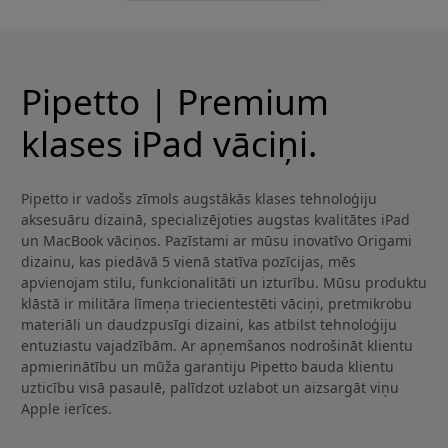
Pipetto | Premium
klases iPad vāciņi.
Pipetto ir vadošs zīmols augstākās klases tehnoloģiju
aksesuāru dizainā, specializējoties augstas kvalitātes iPad
un MacBook vāciņos. Pazīstami ar mūsu inovatīvo Origami
dizainu, kas piedāvā 5 vienā statīva pozīcijas, mēs
apvienojam stilu, funkcionalitāti un izturību. Mūsu produktu
klāstā ir militāra līmeņa triecientestēti vāciņi, pretmikrobu
materiāli un daudzpusīgi dizaini, kas atbilst tehnoloģiju
entuziastu vajadzībām. Ar apņemšanos nodrošināt klientu
apmierinātību un mūža garantiju Pipetto bauda klientu
uzticību visā pasaulē, palīdzot uzlabot un aizsargāt viņu
Apple ierīces.