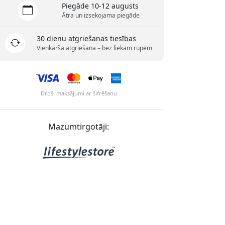
Piegāde 10-12 augusts
Ātra un izsekojama piegāde
30 dienu atgriešanas tiesības
Vienkārša atgriešana – bez liekām rūpēm
Droši maksājumi ar šifrēšanu
Mazumtirgotāji: