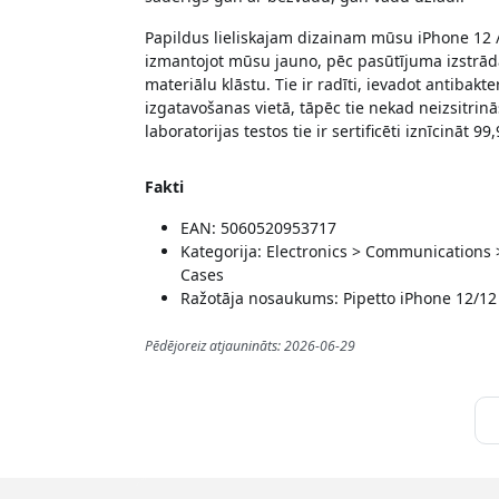
Papildus lieliskajam dizainam mūsu iPhone 12 /
izmantojot mūsu jauno, pēc pasūtījuma izstrādāt
materiālu klāstu. Tie ir radīti, ievadot antibakte
izgatavošanas vietā, tāpēc tie nekad neizsitri
laboratorijas testos tie ir sertificēti iznīcināt 9
Fakti
EAN: 5060520953717
Kategorija: Electronics > Communications
Cases
Ražotāja nosaukums: Pipetto iPhone 12/12
Pēdējoreiz atjaunināts: 2026-06-29