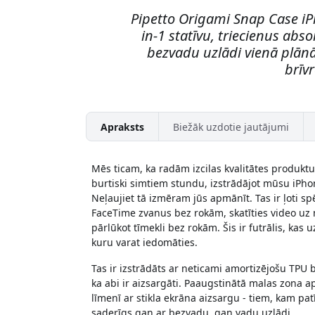
Pipetto Origami Snap Case iP
in-1 statīvu, triecienus ab
bezvadu uzlādi vienā plānā
brīv
Apraksts
Biežāk uzdotie jautājumi
Mēs ticam, ka radām izcilas kvalitātes produktu
burtiski simtiem stundu, izstrādājot mūsu iPho
Neļaujiet tā izmēram jūs apmānīt. Tas ir ļoti sp
FaceTime zvanus bez rokām, skatīties video uz
pārlūkot tīmekli bez rokām. Šis ir futrālis, kas 
kuru varat iedomāties.
Tas ir izstrādāts ar neticami amortizējošu TPU b
ka abi ir aizsargāti. Paaugstinātā malas zona ap 
līmenī ar stikla ekrāna aizsargu - tiem, kam pat
saderīgs gan ar bezvadu, gan vadu uzlādi.