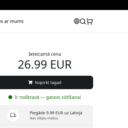
ies ar mums
Ieteicamā cena
26.99 EUR
Nopirkt tagad
Ir noliktavā — gatavs sūtīšanai
Piegāde 9.99 EUR uz Latvija
Nav slēptu maksu