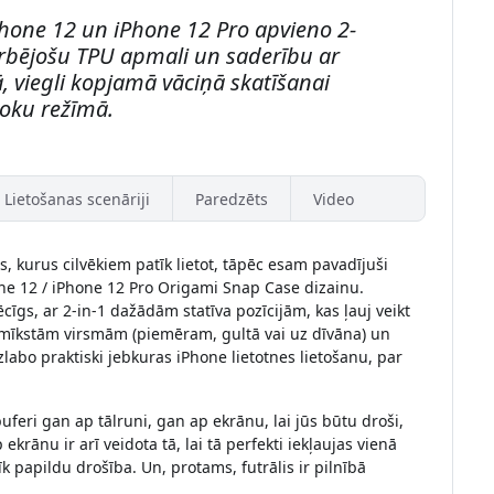
hone 12 un iPhone 12 Pro apvieno 2-
sorbējošu TPU apmali un saderību ar
, viegli kopjamā vāciņā skatīšanai
roku režīmā.
Lietošanas scenāriji
Paredzēts
Video
s, kurus cilvēkiem patīk lietot, tāpēc esam pavadījuši
ne 12 / iPhone 12 Pro Origami Snap Case dizainu.
ēcīgs, ar 2-in-1 dažādām statīva pozīcijām, kas ļauj veikt
 mīkstām virsmām (piemēram, gultā vai uz dīvāna) un
uzlabo praktiski jebkuras iPhone lietotnes lietošanu, par
uferi gan ap tālruni, gan ap ekrānu, lai jūs būtu droši,
ekrānu ir arī veidota tā, lai tā perfekti iekļaujas vienā
īk papildu drošība. Un, protams, futrālis ir pilnībā