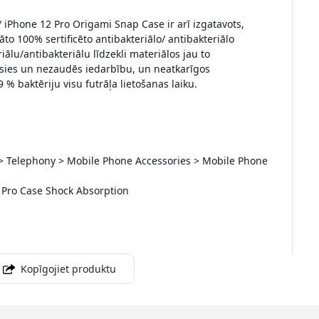
 iPhone 12 Pro Origami Snap Case ir arī izgatavots,
o 100% sertificēto antibakteriālo/ antibakteriālo
riālu/antibakteriālu līdzekli materiālos jau to
nāsies un nezaudēs iedarbību, un neatkarīgos
9,9 % baktēriju visu futrāļa lietošanas laiku.
 > Telephony > Mobile Phone Accessories > Mobile Phone
 Pro Case Shock Absorption
Kopīgojiet produktu