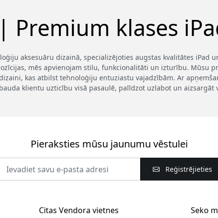
 | Premium klases iPad
loģiju aksesuāru dizainā, specializējoties augstas kvalitātes iPad
ozīcijas, mēs apvienojam stilu, funkcionalitāti un izturību. Mūsu pro
dizaini, kas atbilst tehnoloģiju entuziastu vajadzībām. Ar apņem
bauda klientu uzticību visā pasaulē, palīdzot uzlabot un aizsargāt 
Pieraksties mūsu jaunumu vēstulei
Reģistrējieties
Citas Vendora vietnes
Seko 