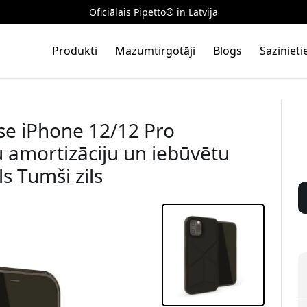
Oficiālais Pipetto® in Latvija
Produkti
Mazumtirgotāji
Blogs
Saziniet
se iPhone 12/12 Pro
u amortizāciju un iebūvētu
ls Tumši zils