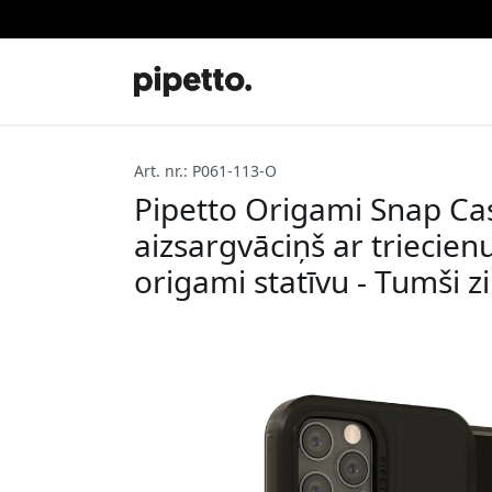
Art. nr.: P061-113-O
Pipetto Origami Snap Ca
aizsargvāciņš ar triecien
origami statīvu - Tumši zi