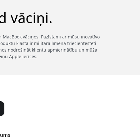
 vāciņi.
 un MacBook vāciņos. Pazīstami ar mūsu inovatīvo
duktu klāstā ir militāra līmeņa triecientestēti
šanos nodrošināt klientu apmierinātību un mūža
viņu Apple ierīces.
mums