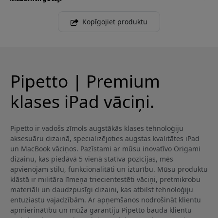
Kopīgojiet produktu
Pipetto | Premium
klases iPad vāciņi.
Pipetto ir vadošs zīmols augstākās klases tehnoloģiju
aksesuāru dizainā, specializējoties augstas kvalitātes iPad
un MacBook vāciņos. Pazīstami ar mūsu inovatīvo Origami
dizainu, kas piedāvā 5 vienā statīva pozīcijas, mēs
apvienojam stilu, funkcionalitāti un izturību. Mūsu produktu
klāstā ir militāra līmeņa triecientestēti vāciņi, pretmikrobu
materiāli un daudzpusīgi dizaini, kas atbilst tehnoloģiju
entuziastu vajadzībām. Ar apņemšanos nodrošināt klientu
apmierinātību un mūža garantiju Pipetto bauda klientu