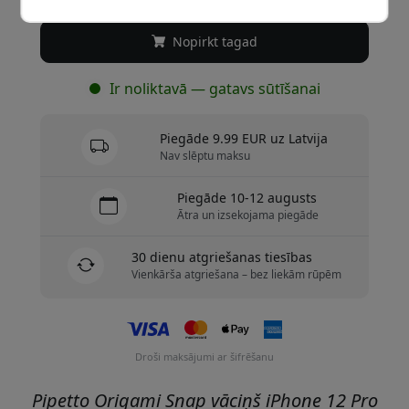
Nopirkt tagad
Ir noliktavā — gatavs sūtīšanai
Piegāde 9.99 EUR uz Latvija
Nav slēptu maksu
Piegāde 10-12 augusts
Ātra un izsekojama piegāde
30 dienu atgriešanas tiesības
Vienkārša atgriešana – bez liekām rūpēm
Droši maksājumi ar šifrēšanu
Pipetto Origami Snap vāciņš iPhone 12 Pro