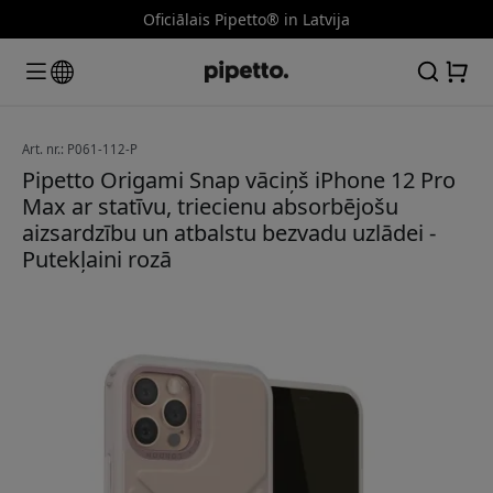
Oficiālais Pipetto® in Latvija
Art. nr.: P061-112-P
Pipetto Origami Snap vāciņš iPhone 12 Pro
Max ar statīvu, triecienu absorbējošu
aizsardzību un atbalstu bezvadu uzlādei -
Putekļaini rozā