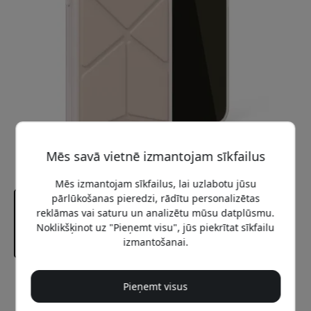
Mēs savā vietnē izmantojam sīkfailus
Mēs izmantojam sīkfailus, lai uzlabotu jūsu
pārlūkošanas pieredzi, rādītu personalizētas
reklāmas vai saturu un analizētu mūsu datplūsmu.
Noklikšķinot uz "Pieņemt visu", jūs piekrītat sīkfailu
izmantošanai.
Ieteicamā cena
Pieņemt visus
26.99 EUR