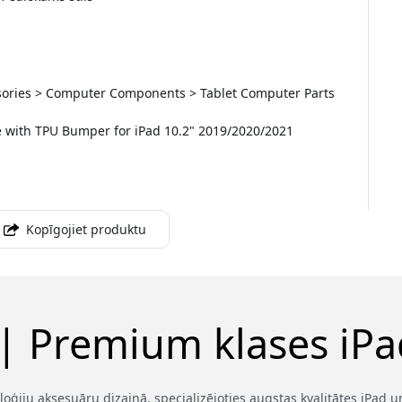
essories > Computer Components > Tablet Computer Parts
 with TPU Bumper for iPad 10.2" 2019/2020/2021
Kopīgojiet produktu
 | Premium klases iPad
loģiju aksesuāru dizainā, specializējoties augstas kvalitātes iPad