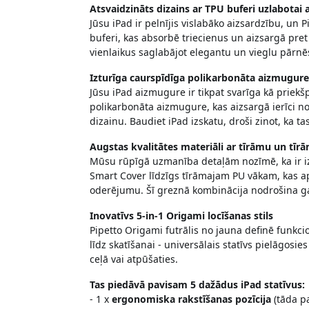
Atsvaidzināts dizains ar TPU buferi uzlabotai 
Jūsu iPad ir pelnījis vislabāko aizsardzību, un
buferi, kas absorbē triecienus un aizsargā pret k
vienlaikus saglabājot elegantu un vieglu pārn
Izturīga caurspīdīga polikarbonāta aizmugure
Jūsu iPad aizmugure ir tikpat svarīga kā priekš
polikarbonāta aizmugure, kas aizsargā ierīci n
dizainu. Baudiet iPad izskatu, droši zinot, ka ta
Augstas kvalitātes materiāli ar tīrāmu un tīr
Mūsu rūpīgā uzmanība detaļām nozīmē, ka ir izvē
Smart Cover līdzīgs tīrāmajam PU vākam, kas ap
oderējumu. Šī greznā kombinācija nodrošina ga
Inovatīvs 5-in-1 Origami locīšanas stils
Pipetto Origami futrālis no jauna definē funkcio
līdz skatīšanai - universālais statīvs pielāgosie
ceļā vai atpūšaties.
Tas piedāvā pavisam 5 dažādus iPad statīvus:
- 1 x
ergonomiska rakstīšanas pozīcija
(tāda pa