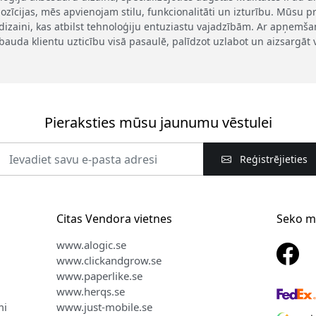
ozīcijas, mēs apvienojam stilu, funkcionalitāti un izturību. Mūsu pro
dizaini, kas atbilst tehnoloģiju entuziastu vajadzībām. Ar apņem
bauda klientu uzticību visā pasaulē, palīdzot uzlabot un aizsargāt 
Pieraksties mūsu jaunumu vēstulei
Reģistrējieties
Citas Vendora vietnes
Seko 
www.alogic.se
www.clickandgrow.se
www.paperlike.se
www.herqs.se
mi
www.just-mobile.se