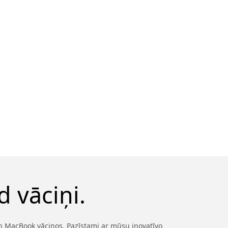
 vāciņi.
 un MacBook vāciņos. Pazīstami ar mūsu inovatīvo