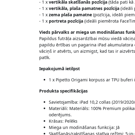
- 1 x
vertikāla skatīšanās pozīcija
(tāda pati kā
- 1 x
vertikāla, plaša pamatnes pozīcija
(ideāli
- 1 x
zema plaša pamatne
(pozīcija, ideāli piem
- 1 x
portreta pozīcija
(ideāli piemērota FaceTi
Vieds pārvalks ar miega un modināšanas funk
Papildus futrāļa aizsardzībai mūsu viedā vāci
papildu ērtības un pagarina iPad akumulatora d
vāciņš ir atvērts, un aizmigst, kad tas ir aizvērt
patīk.
Iepakojumā ietilpst
1 x Pipetto Origami korpuss ar TPU buferi
Produkta specifikācijas
Savietojamība: iPad 10,2 collas (2019/2020
Materiāli: Materiāls: 100% Premium polika
oderējums.
Krāsas: Pelēks
Miega un modināšanas funkcija: Jā
Skatīšanās/rakstīšanas statīva režīmi: 5-in-