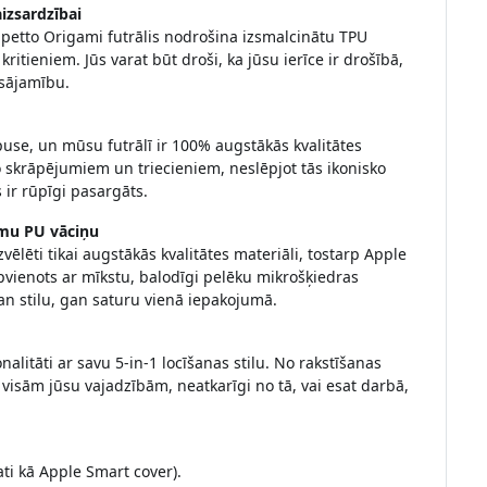
aizsardzībai
 Pipetto Origami futrālis nodrošina izsmalcinātu TPU
ritieniem. Jūs varat būt droši, ka jūsu ierīce ir drošībā,
ēsājamību.
puse, un mūsu futrālī ir 100% augstākās kvalitātes
o skrāpējumiem un triecieniem, neslēpjot tās ikonisko
s ir rūpīgi pasargāts.
āmu PU vāciņu
lēti tikai augstākās kvalitātes materiāli, tostarp Apple
vienots ar mīkstu, balodīgi pelēku mikrošķiedras
n stilu, gan saturu vienā iepakojumā.
nalitāti ar savu 5-in-1 locīšanas stilu. No rakstīšanas
s visām jūsu vajadzībām, neatkarīgi no tā, vai esat darbā,
ti kā Apple Smart cover).