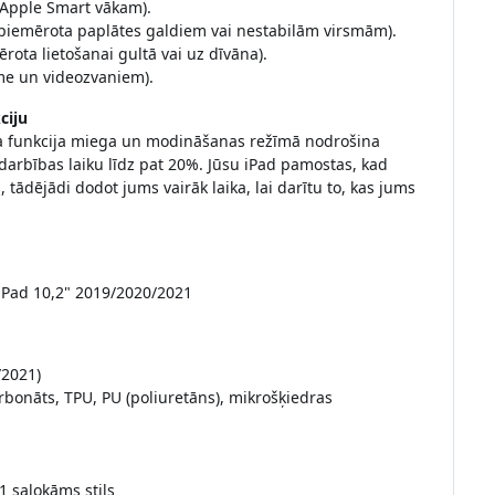
 Apple Smart vākam).
 piemērota paplātes galdiem vai nestabilām virsmām).
ērota lietošanai gultā vai uz dīvāna).
me un videozvaniem).
ciju
ņa funkcija miega un modināšanas režīmā nodrošina
arbības laiku līdz pat 20%. Jūsu iPad pamostas, kad
s, tādējādi dodot jums vairāk laika, lai darītu to, kas jums
 iPad 10,2" 2019/2020/2021
/2021)
rbonāts, TPU, PU (poliuretāns), mikrošķiedras
1 salokāms stils