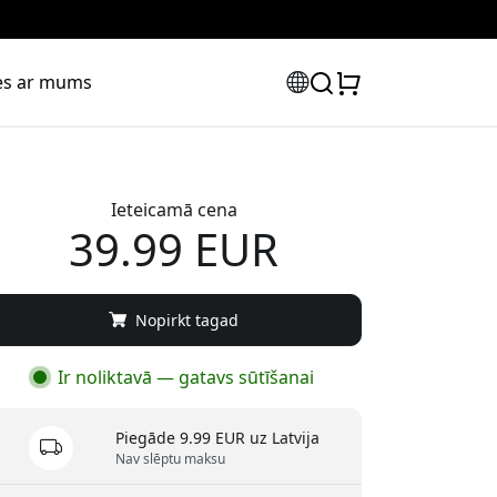
ies ar mums
Ieteicamā cena
39.99 EUR
Nopirkt tagad
Ir noliktavā — gatavs sūtīšanai
Piegāde 9.99 EUR uz Latvija
Nav slēptu maksu