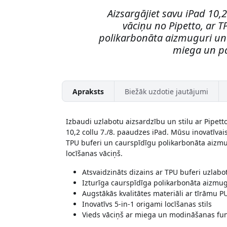
Aizsargājiet savu iPad 10,
vāciņu no Pipetto, ar 
polikarbonāta aizmuguri un 5
miega un p
Apraksts
Biežāk uzdotie jautājumi
Izbaudi uzlabotu aizsardzību un stilu ar Pipetto
10,2 collu 7./8. paaudzes iPad. Mūsu inovatīvai
TPU buferi un caurspīdīgu polikarbonāta aizmu
locīšanas vāciņš.
Atsvaidzināts dizains ar TPU buferi uzlabot
Izturīga caurspīdīga polikarbonāta aizmu
Augstākās kvalitātes materiāli ar tīrāmu P
Inovatīvs 5-in-1 origami locīšanas stils
Vieds vāciņš ar miega un modināšanas fun