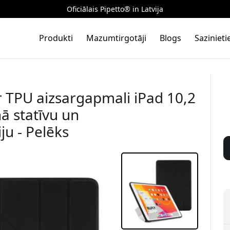
Oficiālais Pipetto® in Latvija
Produkti
Mazumtirgotāji
Blogs
Saziniet
r TPU aizsargapmali iPad 10,2
ā statīvu un
u - Pelēks