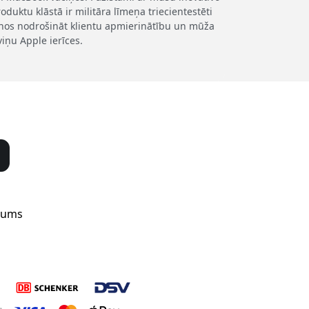
duktu klāstā ir militāra līmeņa triecientestēti
šanos nodrošināt klientu apmierinātību un mūža
viņu Apple ierīces.
mums