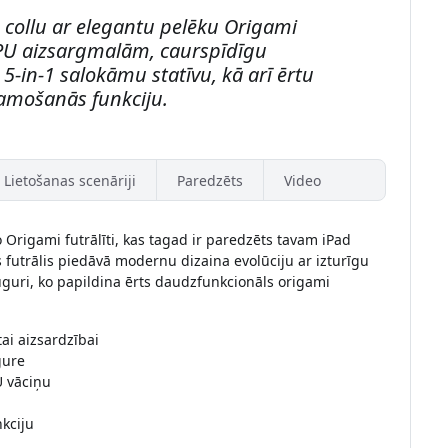
2 collu ar elegantu pelēku Origami
TPU aizsargmalām, caurspīdīgu
-in-1 salokāmu statīvu, kā arī ērtu
amošanās funkciju.
Lietošanas scenāriji
Paredzēts
Video
 Origami futrālīti, kas tagad ir paredzēts tavam iPad
s futrālis piedāvā modernu dizaina evolūciju ar izturīgu
guri, ko papildina ērts daudzfunkcionāls origami
ai aizsardzībai
gure
U vāciņu
kciju