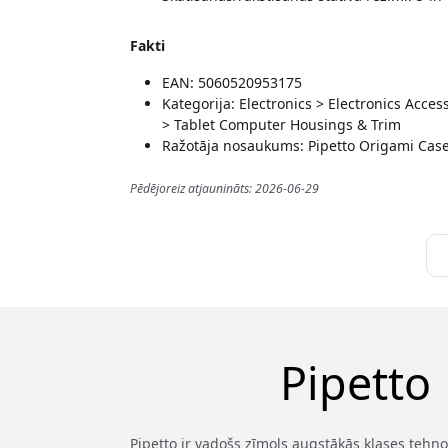
Fakti
EAN: 5060520953175
Kategorija: Electronics > Electronics Acc
> Tablet Computer Housings & Trim
Ražotāja nosaukums: Pipetto Origami Case
Pēdējoreiz atjaunināts: 2026-06-29
Pipetto
Pipetto ir vadošs zīmols augstākās klases tehno