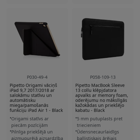
P030-49-4
P058-109-13
Pipetto Origami vāciņš
Pipetto MacBook Sleeve
iPad 9,7 2017/2018 ar
13 collu klēpjdatora
salokāmu statīvu un
apvalks ar memory foam,
automātisku
oderējumu no mākslīgās
miega/pamošanās
kažokādas un priekšējo
funkciju iPad Air 1 - Black
kabatu - Black
Origami statīvs ar
5 mm putuplasts pret
piecām pozīcijām
triecieniem
Pilnīga priekšējā un
Ūdensnecaurlaidīgs
aizmugurējā aizsardzība
ballistiskais ārējais