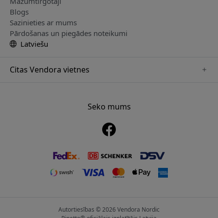
Mazumtirgotāji
Blogs
Sazinieties ar mums
Pārdošanas un piegādes noteikumi
Latviešu
Citas Vendora vietnes
www.alogic.se
www.clickandgrow.se
Seko mums
www.paperlike.se
www.herqs.se
www.just-mobile.se
www.nordicsmartlight.se
www.myfirst.se
Autortiesības © 2026 Vendora Nordic