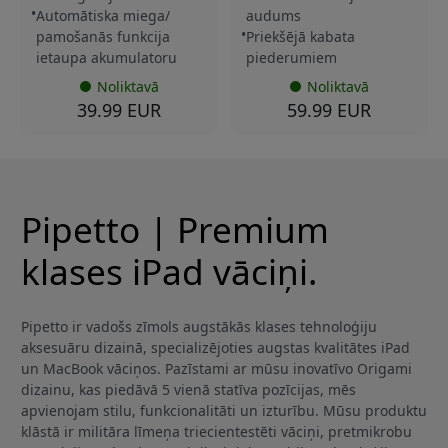
Automātiska miega/
audums
pamošanās funkcija
Priekšējā kabata
ietaupa akumulatoru
piederumiem
Noliktavā
Noliktavā
39.99 EUR
59.99 EUR
Pipetto | Premium
klases iPad vāciņi.
Pipetto ir vadošs zīmols augstākās klases tehnoloģiju
aksesuāru dizainā, specializējoties augstas kvalitātes iPad
un MacBook vāciņos. Pazīstami ar mūsu inovatīvo Origami
dizainu, kas piedāvā 5 vienā statīva pozīcijas, mēs
apvienojam stilu, funkcionalitāti un izturību. Mūsu produktu
klāstā ir militāra līmeņa triecientestēti vāciņi, pretmikrobu